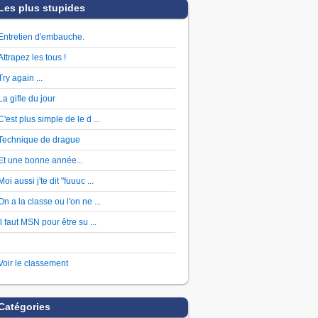
Les plus stupides
Entretien d'embauche.
Attrapez les tous !
Try again ...
La gifle du jour
C'est plus simple de le d ...
Technique de drague
Et une bonne année...
Moi aussi j'te dit "fuuuc ...
On a la classe ou l'on ne ...
Il faut MSN pour être su ...
Voir le classement
Catégories