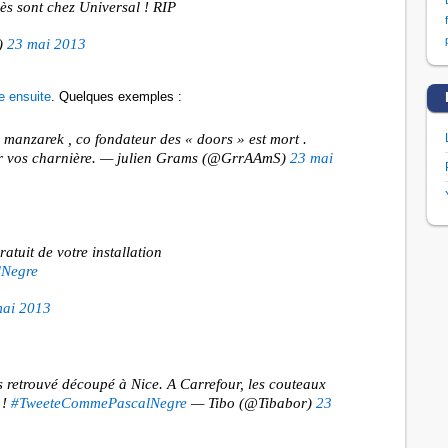
cès sont chez Universal ! RIP
)
23 mai 2013
e ensuite
. Quelques exemples :
 manzarek , co fondateur des « doors » est mort .
ur vos charnière. — julien Grams (@GrrAAmS)
23 mai
atuit de votre installation
Negre
mai 2013
 retrouvé découpé à Nice. A Carrefour, les couteaux
 !
#TweeteCommePascalNegre
— Tibo (@Tibabor)
23