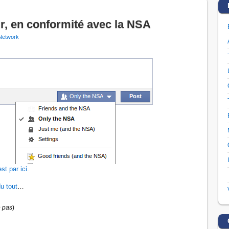
r, en conformité avec la NSA
Network
est par ici
.
u tout
…
 pas
)