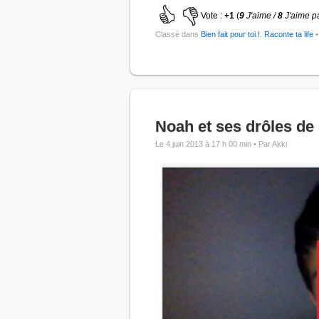
Vote :
+1
(
9
J'aime /
8
J'aime p
Classé dans
Bien fait pour toi !
,
Raconte ta life
•
Noah et ses drôles d
Le 4 juin 2013 à 17 h 00 min •
Par Akki