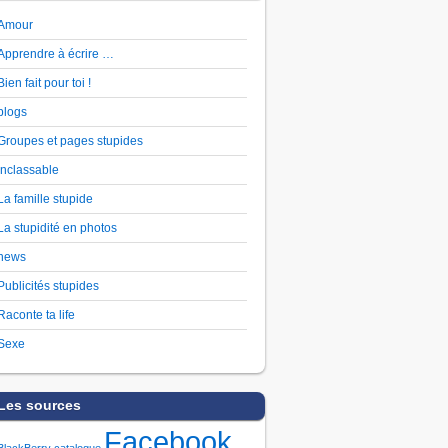
Amour
Apprendre à écrire …
Bien fait pour toi !
blogs
Groupes et pages stupides
Inclassable
La famille stupide
La stupidité en photos
news
Publicités stupides
Raconte ta life
Sexe
Les sources
Facebook
BlackBerry
catalogue