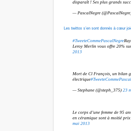
disparaît ! Ses plus grands suc
— PascalNegre (@PascalNegre
Les
twittos
s’en sont donnés à cœur joi
#TweeteCommePascalNegre
Ray
Leroy Merlin vous offre 20% s
2013
Mort de Cl François, un bilan gr
électrique
#TweeteCommePascal
— Stephane (@steph_375)
23 
Le corps d’une femme de 95 ans
en céramique sont à moitié prix
mai 2013