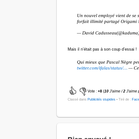
Un nouvel employé vient de se 
forfait illimité partagé Origami 
— David Cadusseau(@kaduma
Mais il n’était pas à son coup d’essai !
Qui mieux que Pascal Nègre peut
twitter.com/ifalas/status/…
— Cer
Vote :
+8
(
10
J'aime /
2
J'aime 
Classé dans
Publicités stupides
• Tiré de :
Fac