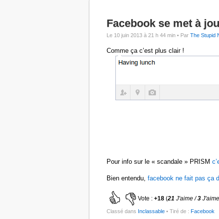
Facebook se met à jou
Le 10 juin 2013 à 21 h 44 min •
Par
The Stupid 
Comme ça c’est plus clair !
Pour info sur le « scandale » PRISM
c’
Bien entendu,
facebook ne fait pas ça d
Vote :
+18
(
21
J'aime /
3
J'aime
Classé dans
Inclassable
• Tiré de :
Facebook