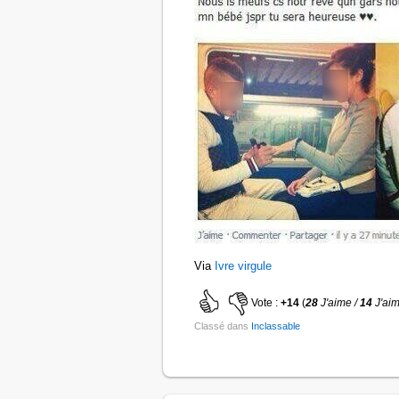
Via
Ivre virgule
Vote :
+14
(
28
J'aime /
14
J'ai
Classé dans
Inclassable