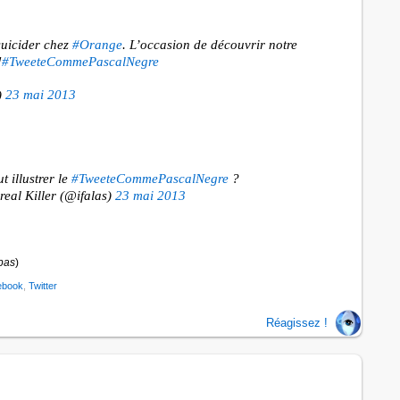
suicider chez
#Orange
. L’occasion de découvrir notre
!
#TweeteCommePascalNegre
)
23 mai 2013
 illustrer le
#TweeteCommePascalNegre
?
eal Killer (@ifalas)
23 mai 2013
pas
)
ebook
,
Twitter
Réagissez !