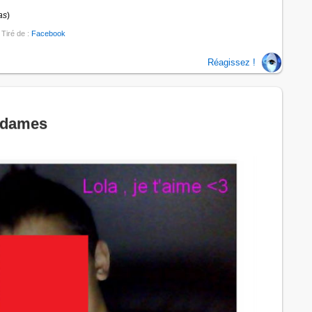
as
)
 Tiré de :
Facebook
Réagissez !
e dames