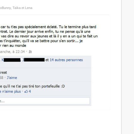
LoBunny, Taïka et Lena