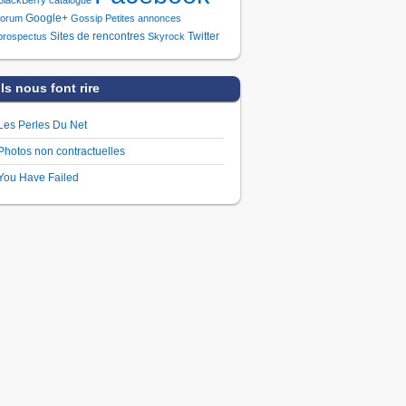
Google+
forum
Gossip
Petites annonces
Sites de rencontres
Twitter
prospectus
Skyrock
Ils nous font rire
Les Perles Du Net
Photos non contractuelles
You Have Failed