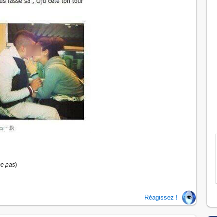
me pas
)
Réagissez !