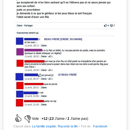
Vote :
+12
(
13
J'aime /
1
J'aime pas
)
Classé dans
La famille stupide
,
Raconte ta life
• Tiré de :
Facebook