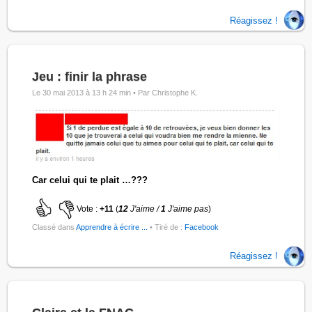
Réagissez !
Jeu : finir la phrase
Le 30 mai 2013 à 13 h 24 min •
Par Christophe K.
Car celui qui te plait …???
Vote :
+11
(
12
J'aime /
1
J'aime pas
)
Classé dans
Apprendre à écrire ...
• Tiré de :
Facebook
Réagissez !