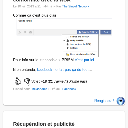
Le 10 juin 2013 à 21 h 44 min •
Par
The Stupid Network
Comme ça c’est plus clair !
Pour info sur le « scandale » PRISM
c’est par ici
.
Bien entendu,
facebook ne fait pas ça du tout
…
Vote :
+18
(
21
J'aime /
3
J'aime pas
)
Classé dans
Inclassable
• Tiré de :
Facebook
Réagissez !
Récupération et publicité