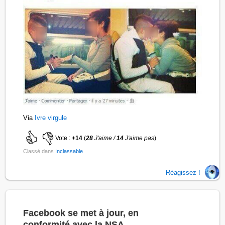
Via
Ivre virgule
Vote :
+14
(
28
J'aime /
14
J'aime pas
)
Classé dans
Inclassable
Réagissez !
Facebook se met à jour, en
conformité avec la NSA