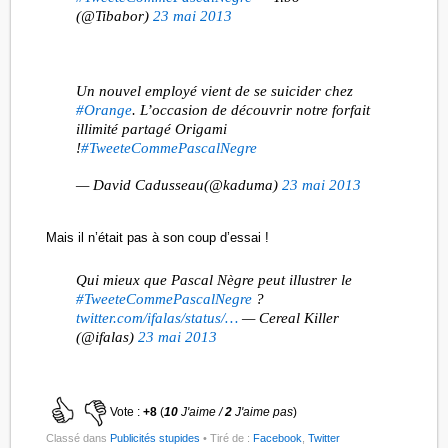
(@Tibabor)
23 mai 2013
Un nouvel employé vient de se suicider chez
#Orange
. L’occasion de découvrir notre forfait
illimité partagé Origami
!
#TweeteCommePascalNegre
— David Cadusseau(@kaduma)
23 mai 2013
Mais il n’était pas à son coup d’essai !
Qui mieux que Pascal Nègre peut illustrer le
#TweeteCommePascalNegre
?
twitter.com/ifalas/status/…
— Cereal Killer
(@ifalas)
23 mai 2013
Vote :
+8
(
10
J'aime /
2
J'aime pas
)
Classé dans
Publicités stupides
• Tiré de :
Facebook
,
Twitter