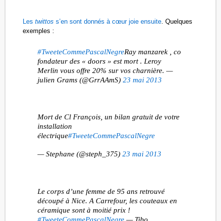
Les
twittos
s’en sont donnés à cœur joie ensuite
. Quelques
exemples :
#TweeteCommePascalNegre
Ray manzarek , co
fondateur des « doors » est mort . Leroy
Merlin vous offre 20% sur vos charnière. —
julien Grams (@GrrAAmS)
23 mai 2013
Mort de Cl François, un bilan gratuit de votre
installation
électrique
#TweeteCommePascalNegre
— Stephane (@steph_375)
23 mai 2013
Le corps d’une femme de 95 ans retrouvé
découpé à Nice. A Carrefour, les couteaux en
céramique sont à moitié prix !
#TweeteCommePascalNegre
— Tibo