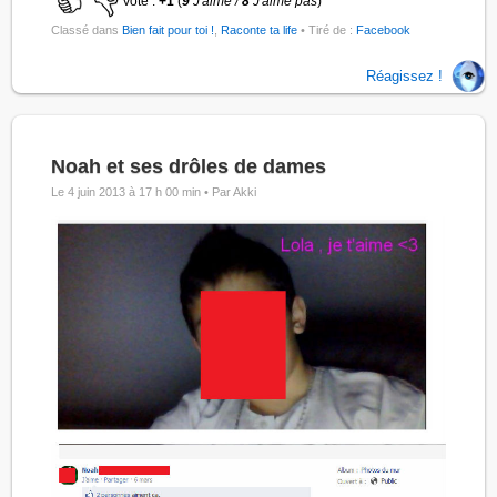
Vote :
+1
(
9
J'aime /
8
J'aime pas
)
Classé dans
Bien fait pour toi !
,
Raconte ta life
• Tiré de :
Facebook
Réagissez !
Noah et ses drôles de dames
Le 4 juin 2013 à 17 h 00 min •
Par Akki