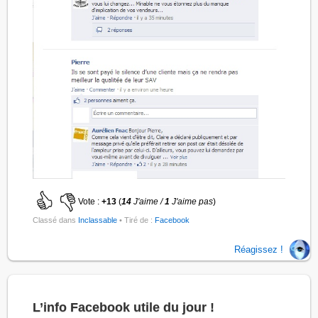
Vote :
+13
(
14
J'aime /
1
J'aime pas
)
Classé dans
Inclassable
• Tiré de :
Facebook
Réagissez !
L’info Facebook utile du jour !