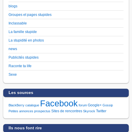
blogs
Groupes et pages stupides
Inclassable
La famille stupide
La stupidité en photos
news
Publicités stupides
Raconte ta life
Sexe
Les sources
Facebook
Google+
BlackBerry
catalogue
forum
Gossip
Sites de rencontres
Twitter
Petites annonces
prospectus
Skyrock
Ils nous font rire