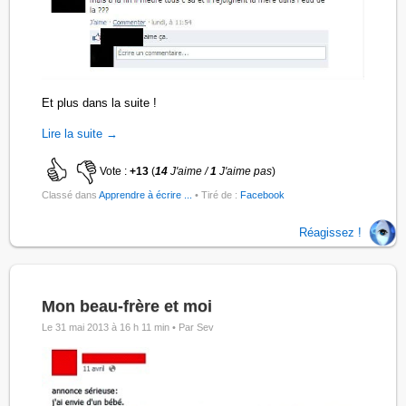
Et plus dans la suite !
Lire la suite →
Vote :
+13
(
14
J'aime /
1
J'aime pas
)
Classé dans
Apprendre à écrire ...
• Tiré de :
Facebook
Réagissez !
Mon beau-frère et moi
Le 31 mai 2013 à 16 h 11 min •
Par Sev