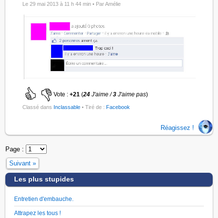
Le 29 mai 2013 à 11 h 44 min •
Par Amélie
Vote :
+21
(
24
J'aime /
3
J'aime pas
)
Classé dans
Inclassable
• Tiré de :
Facebook
Réagissez !
Page :
Suivant »
Les plus stupides
Entretien d'embauche.
Attrapez les tous !