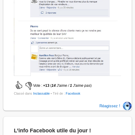
Vote :
+13
(
14
J'aime /
1
J'aime pas
)
Classé dans
Inclassable
• Tiré de :
Facebook
Réagissez !
L’info Facebook utile du jour !