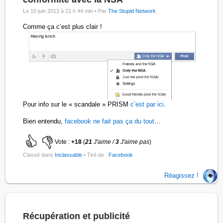
Le 10 juin 2013 à 21 h 44 min •
Par
The Stupid Network
Comme ça c’est plus clair !
Pour info sur le « scandale » PRISM
c’est par ici
.
Bien entendu,
facebook ne fait pas ça du tout
…
Vote :
+18
(
21
J'aime /
3
J'aime pas
)
Classé dans
Inclassable
• Tiré de :
Facebook
Réagissez !
Récupération et publicité