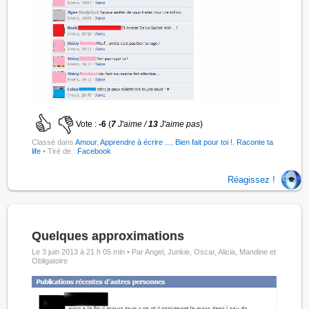
Vote :
-6
(
7
J'aime /
13
J'aime pas
)
Classé dans
Amour
,
Apprendre à écrire ...
,
Bien fait pour toi !
,
Raconte ta
life
• Tiré de :
Facebook
Réagissez !
Quelques approximations
Le 3 juin 2013 à 21 h 05 min •
Par Angel, Junkie, Oscar, Alicia, Mandine et
Obligatoire