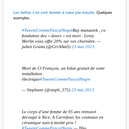
Les
twittos
s’en sont donnés à cœur joie ensuite
. Quelques
exemples :
#TweeteCommePascalNegre
Ray manzarek , co
fondateur des « doors » est mort . Leroy
Merlin vous offre 20% sur vos charnière. —
julien Grams (@GrrAAmS)
23 mai 2013
Mort de Cl François, un bilan gratuit de votre
installation
électrique
#TweeteCommePascalNegre
— Stephane (@steph_375)
23 mai 2013
Le corps d’une femme de 95 ans retrouvé
découpé à Nice. A Carrefour, les couteaux en
céramique sont à moitié prix !
#TweeteCommePascalNegre
— Tibo