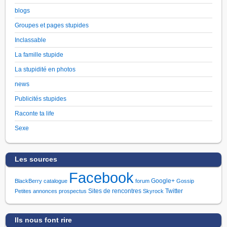
blogs
Groupes et pages stupides
Inclassable
La famille stupide
La stupidité en photos
news
Publicités stupides
Raconte ta life
Sexe
Les sources
Facebook
Google+
BlackBerry
catalogue
forum
Gossip
Sites de rencontres
Twitter
Petites annonces
prospectus
Skyrock
Ils nous font rire