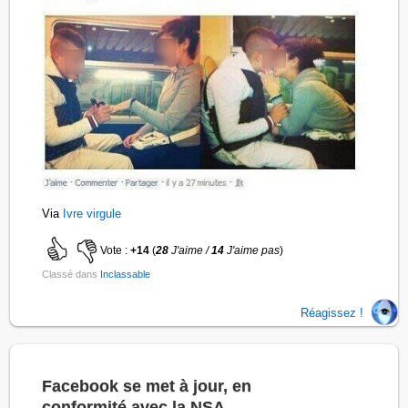
Via
Ivre virgule
Vote :
+14
(
28
J'aime /
14
J'aime pas
)
Classé dans
Inclassable
Réagissez !
Facebook se met à jour, en
conformité avec la NSA