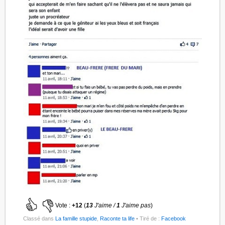
Vote :
+12
(
13
J'aime /
1
J'aime pas
)
Classé dans
La famille stupide
,
Raconte ta life
• Tiré de :
Facebook