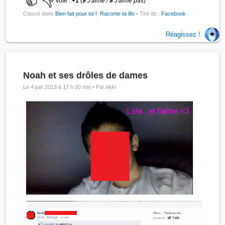
Vote :
+1
(
9
J'aime /
8
J'aime pas
)
Classé dans
Bien fait pour toi !
,
Raconte ta life
• Tiré de :
Facebook
Réagissez !
Noah et ses drôles de dames
Le 4 juin 2013 à 17 h 00 min •
Par Akki