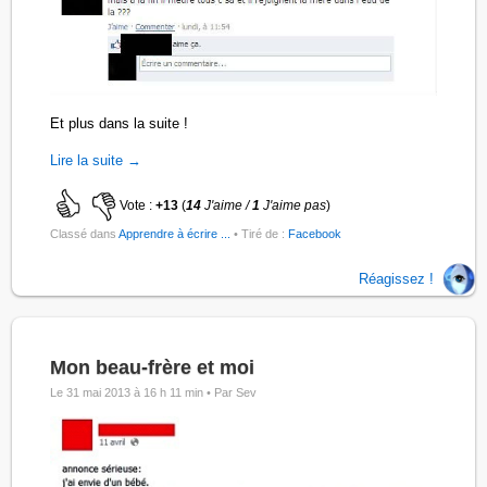
Et plus dans la suite !
Lire la suite →
Vote :
+13
(
14
J'aime /
1
J'aime pas
)
Classé dans
Apprendre à écrire ...
• Tiré de :
Facebook
Réagissez !
Mon beau-frère et moi
Le 31 mai 2013 à 16 h 11 min •
Par Sev