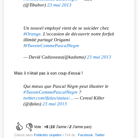
(@Tibabor)
23 mai 2013
Un nouvel employé vient de se suicider chez
#Orange
. L’occasion de découvrir notre forfait
illimité partagé Origami
!
#TweeteCommePascalNegre
— David Cadusseau(@kaduma)
23 mai 2013
Mais il n’était pas à son coup d’essai !
Qui mieux que Pascal Nègre peut illustrer le
#TweeteCommePascalNegre
?
twitter.com/ifalas/status/…
— Cereal Killer
(@ifalas)
23 mai 2013
Vote :
+8
(
10
J'aime /
2
J'aime pas
)
Classé dans
Publicités stupides
• Tiré de :
Facebook
,
Twitter