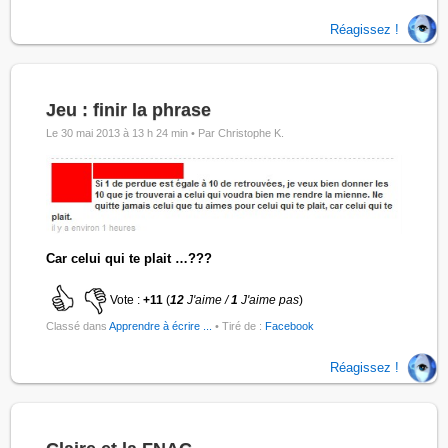
Réagissez !
Jeu : finir la phrase
Le 30 mai 2013 à 13 h 24 min •
Par Christophe K.
Car celui qui te plait …???
Vote :
+11
(
12
J'aime /
1
J'aime pas
)
Classé dans
Apprendre à écrire ...
• Tiré de :
Facebook
Réagissez !