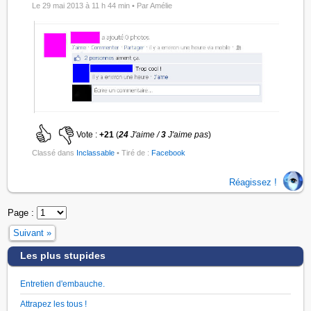
Le 29 mai 2013 à 11 h 44 min •
Par Amélie
Vote :
+21
(
24
J'aime /
3
J'aime pas
)
Classé dans
Inclassable
• Tiré de :
Facebook
Réagissez !
Page :
Suivant »
Les plus stupides
Entretien d'embauche.
Attrapez les tous !