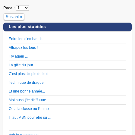
Page :
Suivant »
Les plus stupides
Entretien d'embauche.
Attrapez les tous !
Try again ...
La gifle du jour
C'est plus simple de le d ...
Technique de drague
Et une bonne année...
Moi aussi j'te dit "fuuuc ...
On a la classe ou l'on ne ...
Il faut MSN pour être su ...
Voir le classement