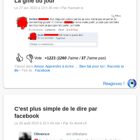
La gifle du jour
Le 27 avr 2010 à 13 h 36 min •
Par Hannah-is
Vote :
+1223
(
1260
J'aime /
37
J'aime pas
)
Classé dans
Amour
,
Apprendre à écrire ...
,
Bien fait pour toi !
,
Raconte ta
life
• Tiré de :
Facebook
Réagissez !
C’est plus simple de le dire par
facebook
Le 26 août 2010 à 15 h 43 min •
Par Xx AnnA xX