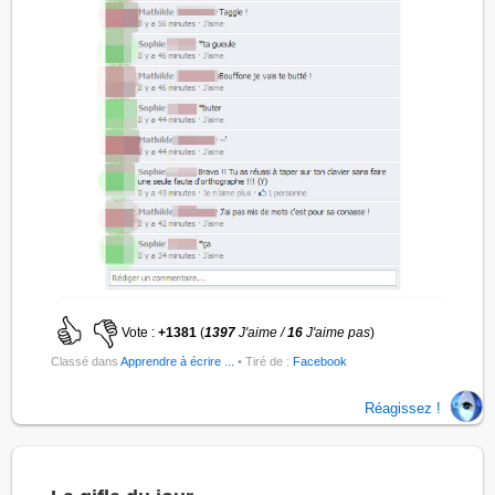
Vote :
+1381
(
1397
J'aime /
16
J'aime pas
)
Classé dans
Apprendre à écrire ...
• Tiré de :
Facebook
Réagissez !