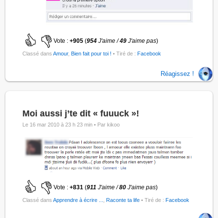
Vote :
+905
(
954
J'aime /
49
J'aime pas
)
Classé dans
Amour
,
Bien fait pour toi !
• Tiré de :
Facebook
Réagissez !
Moi aussi j’te dit « fuuuck »!
Le 16 mar 2010 à 23 h 23 min •
Par kikoo
Vote :
+831
(
911
J'aime /
80
J'aime pas
)
Classé dans
Apprendre à écrire ...
,
Raconte ta life
• Tiré de :
Facebook