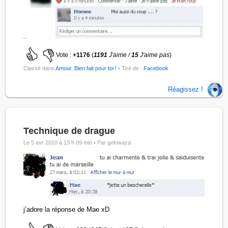
Vote :
+1176
(
1191
J'aime /
15
J'aime pas
)
Classé dans
Amour
,
Bien fait pour toi !
• Tiré de :
Facebook
Réagissez !
Technique de drague
Le 5 avr 2010 à 13 h 09 min •
Par gekiwaza
j’adore la réponse de Mae xD