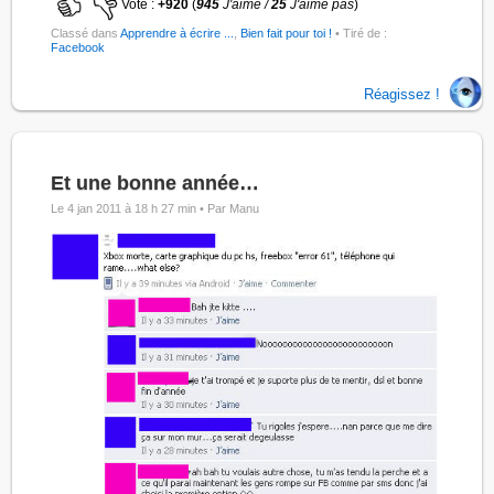
Vote :
+920
(
945
J'aime /
25
J'aime pas
)
Classé dans
Apprendre à écrire ...
,
Bien fait pour toi !
• Tiré de :
Facebook
Réagissez !
Et une bonne année…
Le 4 jan 2011 à 18 h 27 min •
Par Manu