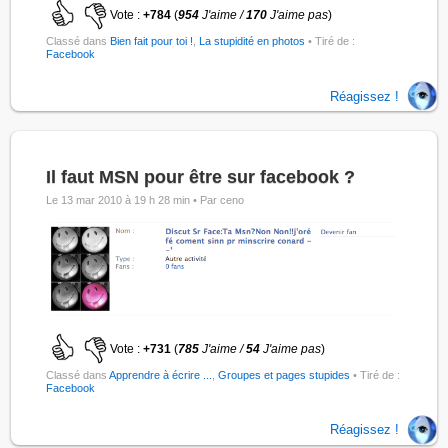
Vote :
+784
(
954
J'aime /
170
J'aime pas
)
Classé dans
Bien fait pour toi !
,
La stupidité en photos
• Tiré de :
Facebook
Réagissez !
Il faut MSN pour être sur facebook ?
Le 13 mar 2010 à 19 h 28 min •
Par ceno
Vote :
+731
(
785
J'aime /
54
J'aime pas
)
Classé dans
Apprendre à écrire ...
,
Groupes et pages stupides
• Tiré de :
Facebook
Réagissez !