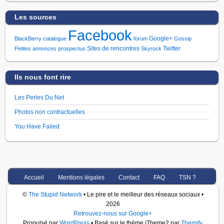
Les sources
Facebook
Google+
BlackBerry
catalogue
forum
Gossip
Sites de rencontres
Twitter
Petites annonces
prospectus
Skyrock
Ils nous font rire
Les Perles Du Net
Photos non contractuelles
You Have Failed
Accueil
Mentions légales
Contact
FAQ
TSN ?
©
The Stupid Network
• Le pire et le meilleur des réseaux sociaux •
2026
Retrouvez-nous sur Google+
Propulsé par
WordPress
• Basé sur le thème iTheme2 par
Themify