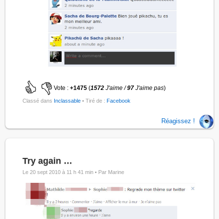
Vote :
+1475
(
1572
J'aime /
97
J'aime pas
)
Classé dans
Inclassable
• Tiré de :
Facebook
Réagissez !
Try again …
Le 20 sept 2010 à 11 h 41 min •
Par Marine