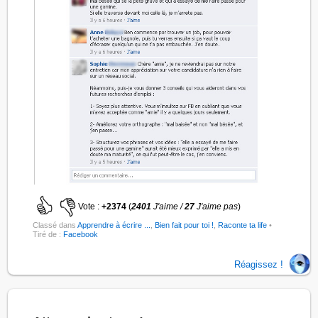
Vote :
+2374
(
2401
J'aime /
27
J'aime pas
)
Classé dans
Apprendre à écrire ...
,
Bien fait pour toi !
,
Raconte ta life
•
Tiré de :
Facebook
Réagissez !