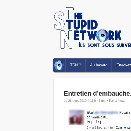
TSN ?
Au hasard
Envoyez 
Entretien d’embauche
Le 28 sept 2010 à 11 h 43 min •
Par annette