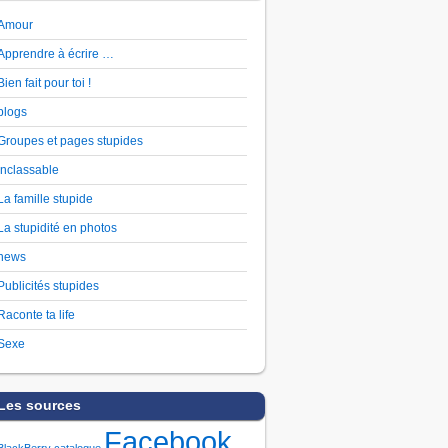
Amour
Apprendre à écrire …
Bien fait pour toi !
blogs
Groupes et pages stupides
Inclassable
La famille stupide
La stupidité en photos
news
Publicités stupides
Raconte ta life
Sexe
Les sources
Facebook
BlackBerry
catalogue