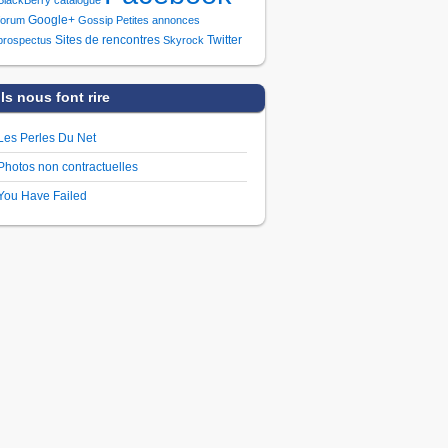
Google+
forum
Gossip
Petites annonces
Sites de rencontres
Twitter
prospectus
Skyrock
Ils nous font rire
Les Perles Du Net
Photos non contractuelles
You Have Failed