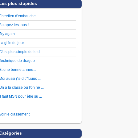
Les plus stupides
Entretien d'embauche.
Attrapez les tous !
Try again ...
La gifle du jour
C'est plus simple de le d ...
Technique de drague
Et une bonne année...
Moi aussi j'te dit "fuuuc ...
On a la classe ou l'on ne ...
Il faut MSN pour être su ...
Voir le classement
Catégories