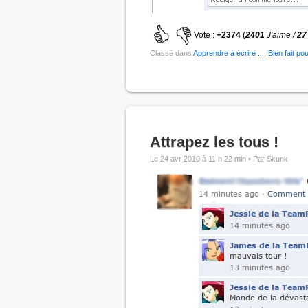
Vote :
+2374
(
2401
J'aime /
27
Classé dans
Apprendre à écrire ...
,
Bien fait pou
Attrapez les tous !
Le 24 avr 2010 à 11 h 22 min •
Par Skunk