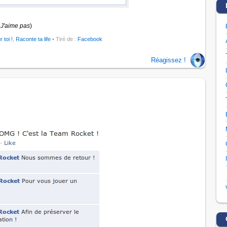
J'aime pas
)
r toi !
,
Raconte ta life
• Tiré de :
Facebook
Réagissez !