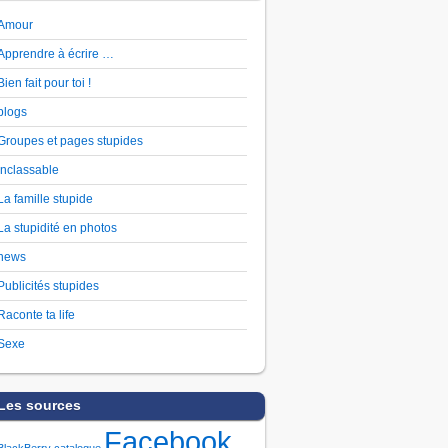
Amour
Apprendre à écrire …
Bien fait pour toi !
blogs
Groupes et pages stupides
Inclassable
La famille stupide
La stupidité en photos
news
Publicités stupides
Raconte ta life
Sexe
Les sources
Facebook
BlackBerry
catalogue