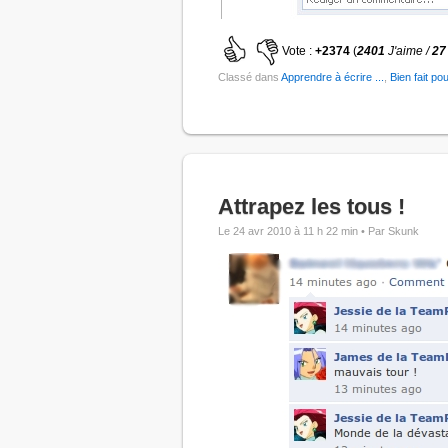
Vote :
+2374
(
2401
J'aime /
27
Classé dans
Apprendre à écrire ...
,
Bien fait pou
Attrapez les tous !
Le 24 avr 2010 à 11 h 22 min •
Par Skunk