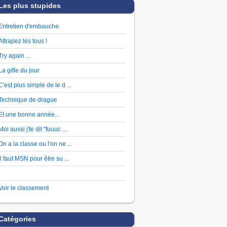
Les plus stupides
Entretien d'embauche.
Attrapez les tous !
Try again ...
La gifle du jour
C'est plus simple de le d ...
Technique de drague
Et une bonne année...
Moi aussi j'te dit "fuuuc ...
On a la classe ou l'on ne ...
Il faut MSN pour être su ...
Voir le classement
Catégories