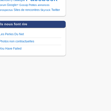
Google+
forum
Gossip
Petites annonces
Sites de rencontres
Twitter
prospectus
Skyrock
Ils nous font rire
Les Perles Du Net
Photos non contractuelles
You Have Failed