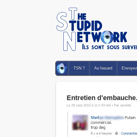
TSN ?
Au hasard
Envoyez 
Entretien d’embauche
Le 28 sept 2010 à 11 h 43 min •
Par annette