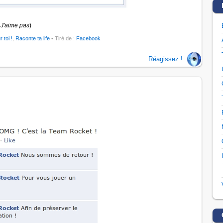
J'aime pas
)
r toi !
,
Raconte ta life
• Tiré de :
Facebook
Réagissez !