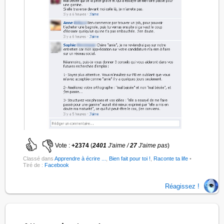
Vote :
+2374
(
2401
J'aime /
27
J'aime pas
)
Classé dans
Apprendre à écrire ...
,
Bien fait pour toi !
,
Raconte ta life
•
Tiré de :
Facebook
Réagissez !