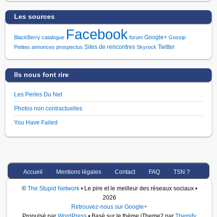
Les sources
Facebook
Google+
BlackBerry
catalogue
forum
Gossip
Sites de rencontres
Twitter
Petites annonces
prospectus
Skyrock
Ils nous font rire
Les Perles Du Net
Photos non contractuelles
You Have Failed
Accueil
Mentions légales
Contact
FAQ
TSN ?
©
The Stupid Network
• Le pire et le meilleur des réseaux sociaux •
2026
Retrouvez-nous sur Google+
Propulsé par
WordPress
• Basé sur le thème iTheme2 par
Themify