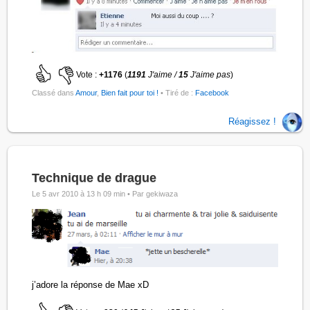
Vote :
+1176
(
1191
J'aime /
15
J'aime pas
)
Classé dans
Amour
,
Bien fait pour toi !
• Tiré de :
Facebook
Réagissez !
Technique de drague
Le 5 avr 2010 à 13 h 09 min •
Par gekiwaza
j’adore la réponse de Mae xD