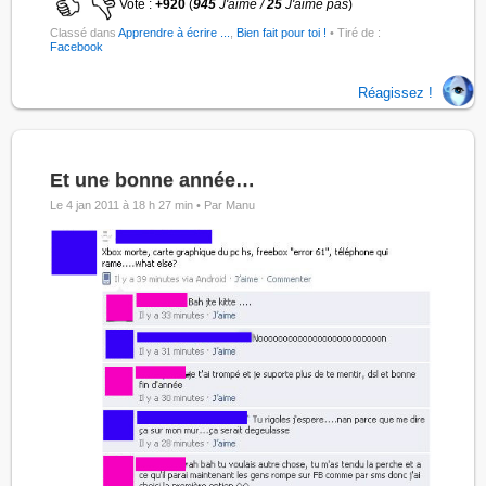
Vote :
+920
(
945
J'aime /
25
J'aime pas
)
Classé dans
Apprendre à écrire ...
,
Bien fait pour toi !
• Tiré de :
Facebook
Réagissez !
Et une bonne année…
Le 4 jan 2011 à 18 h 27 min •
Par Manu