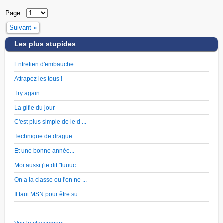
Page :
Suivant »
Les plus stupides
Entretien d'embauche.
Attrapez les tous !
Try again ...
La gifle du jour
C'est plus simple de le d ...
Technique de drague
Et une bonne année...
Moi aussi j'te dit "fuuuc ...
On a la classe ou l'on ne ...
Il faut MSN pour être su ...
Voir le classement