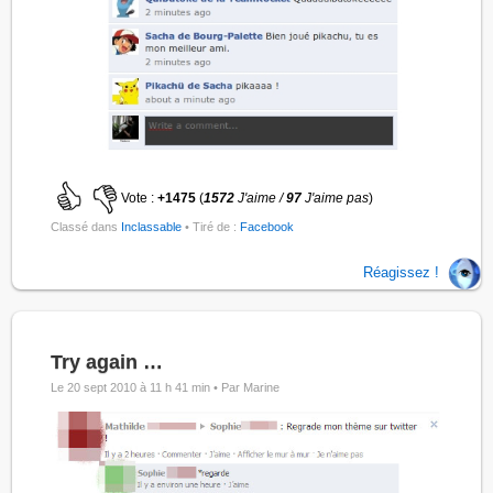
Vote :
+1475
(
1572
J'aime /
97
J'aime pas
)
Classé dans
Inclassable
• Tiré de :
Facebook
Réagissez !
Try again …
Le 20 sept 2010 à 11 h 41 min •
Par Marine