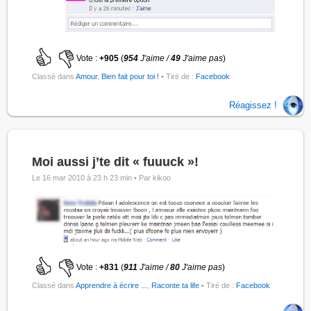
Vote :
+905
(
954
J'aime /
49
J'aime pas
)
Classé dans
Amour
,
Bien fait pour toi !
• Tiré de :
Facebook
Réagissez !
Moi aussi j’te dit « fuuuck »!
Le 16 mar 2010 à 23 h 23 min •
Par kikoo
Vote :
+831
(
911
J'aime /
80
J'aime pas
)
Classé dans
Apprendre à écrire ...
,
Raconte ta life
• Tiré de :
Facebook