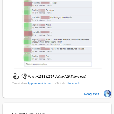
Vote :
+1381
(
1397
J'aime /
16
J'aime pas
)
Classé dans
Apprendre à écrire ...
• Tiré de :
Facebook
Réagissez !