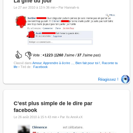
La gifle du jour
Le 27 avr 2010 à 13 h 36 min •
Par Hannah-is
Vote :
+1223
(
1260
J'aime /
37
J'aime pas
)
Classé dans
Amour
,
Apprendre à écrire ...
,
Bien fait pour toi !
,
Raconte ta
life
• Tiré de :
Facebook
Réagissez !
C’est plus simple de le dire par
facebook
Le 26 août 2010 à 15 h 43 min •
Par Xx AnnA xX