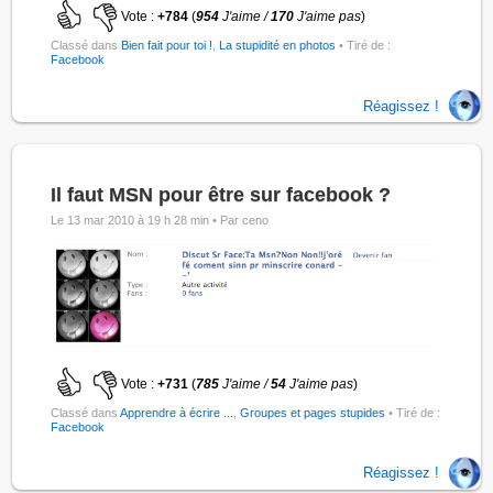
Vote :
+784
(
954
J'aime /
170
J'aime pas
)
Classé dans
Bien fait pour toi !
,
La stupidité en photos
• Tiré de :
Facebook
Réagissez !
Il faut MSN pour être sur facebook ?
Le 13 mar 2010 à 19 h 28 min •
Par ceno
Vote :
+731
(
785
J'aime /
54
J'aime pas
)
Classé dans
Apprendre à écrire ...
,
Groupes et pages stupides
• Tiré de :
Facebook
Réagissez !