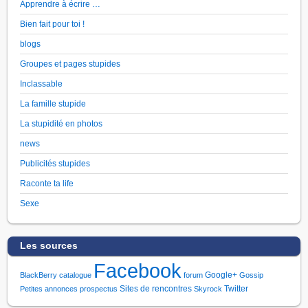
Apprendre à écrire …
Bien fait pour toi !
blogs
Groupes et pages stupides
Inclassable
La famille stupide
La stupidité en photos
news
Publicités stupides
Raconte ta life
Sexe
Les sources
Facebook
Google+
BlackBerry
catalogue
forum
Gossip
Sites de rencontres
Twitter
Petites annonces
prospectus
Skyrock