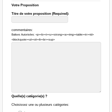
Votre Proposition
Titre de votre proposition (Required):
commentaires:
Balises Autorisées: <p><b><i><u><strong><a><img><table><tr><td>
<blockquote><ul><ol><li><br><sup>
Quelle(s) catégorie(s) ?
Choisissez une ou plusieurs catégories: