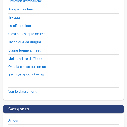
Entretien d'embauche.
Attrapez les tous !
Try again ...
La gifle du jour
C'est plus simple de le d ...
Technique de drague
Et une bonne année...
Moi aussi j'te dit "fuuuc ...
On a la classe ou l'on ne ...
Il faut MSN pour être su ...
Voir le classement
Catégories
Amour