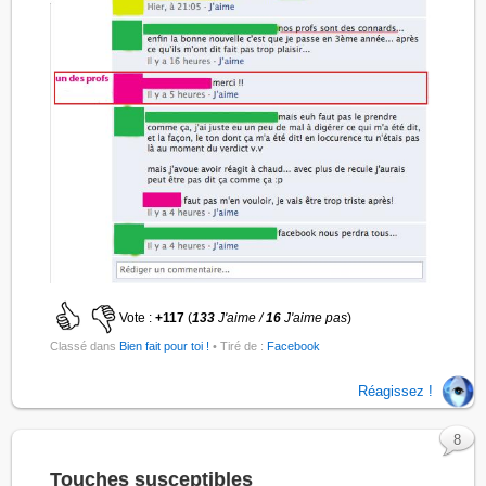
Vote :
+117
(
133
J'aime /
16
J'aime pas
)
Classé dans
Bien fait pour toi !
• Tiré de :
Facebook
Réagissez !
8
Touches susceptibles