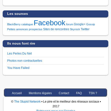
Les sources
Facebook
Google+
BlackBerry
catalogue
forum
Gossip
Sites de rencontres
Twitter
Petites annonces
prospectus
Skyrock
Ils nous font rire
Les Perles Du Net
Photos non contractuelles
You Have Failed
Accueil
Mentions légales
Contact
FAQ
TSN ?
©
The Stupid Network
• Le pire et le meilleur des réseaux sociaux •
2017
Retrouvez-nous sur Google+