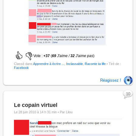
Vote :
+37
(
69
J'aime /
32
J'aime pas
)
Classé dans
Apprendre à écrire ...
,
Inclassable
,
Raconte ta life
• Tiré de :
Facebook
Réagissez !
10
Le copain virtuel
Le 28 juin 2010 à 14 h 31 min •
Par Lilou