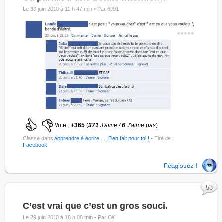
Le 30 juin 2010 à 11 h 47 min •
Par 6991
Vote :
+365
(
371
J'aime /
6
J'aime pas
)
Classé dans
Apprendre à écrire ...
,
Bien fait pour toi !
• Tiré de :
Facebook
Réagissez !
53
C’est vrai que c’est un gros souci.
Le 29 juin 2010 à 18 h 08 min •
Par Cé'