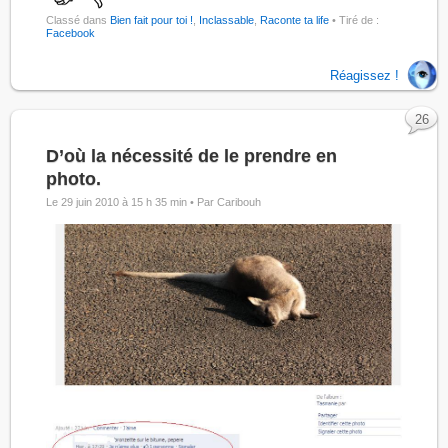
Classé dans
Bien fait pour toi !
,
Inclassable
,
Raconte ta life
• Tiré de :
Facebook
Réagissez !
26
D’où la nécessité de le prendre en
photo.
Le 29 juin 2010 à 15 h 35 min •
Par Caribouh