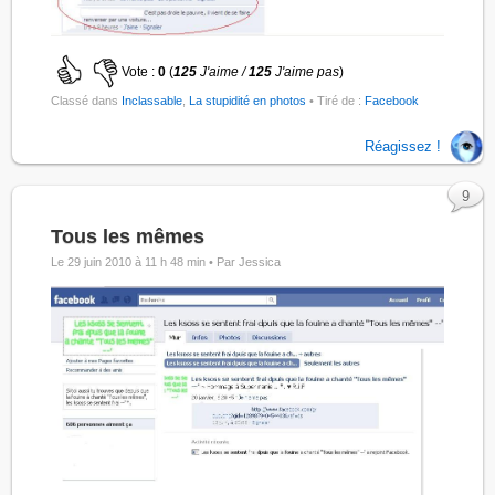
Vote :
0
(
125
J'aime /
125
J'aime pas
)
Classé dans
Inclassable
,
La stupidité en photos
• Tiré de :
Facebook
Réagissez !
9
Tous les mêmes
Le 29 juin 2010 à 11 h 48 min •
Par Jessica