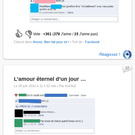
Vote :
+361
(
376
J'aime /
15
J'aime pas
)
Classé dans
Amour
,
Bien fait pour toi !
• Tiré de :
Facebook
Réagissez !
10
L’amour éternel d’un jour …
Le 28 juin 2010 à 11 h 52 min •
Par KoOkiZ