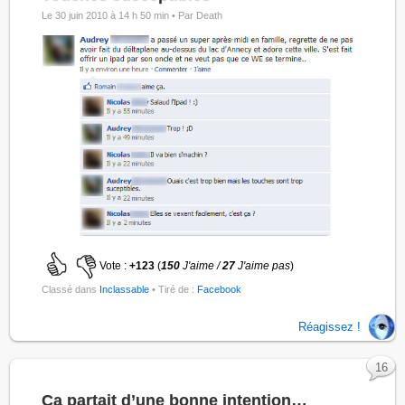
Le 30 juin 2010 à 14 h 50 min •
Par Death
Vote :
+123
(
150
J'aime /
27
J'aime pas
)
Classé dans
Inclassable
• Tiré de :
Facebook
Réagissez !
16
Ca partait d’une bonne intention…