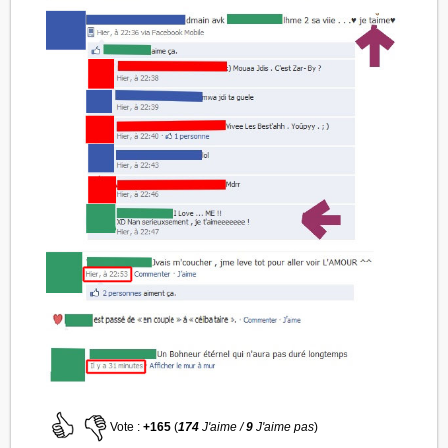
Vote :
+165
(
174
J'aime /
9
J'aime pas
)