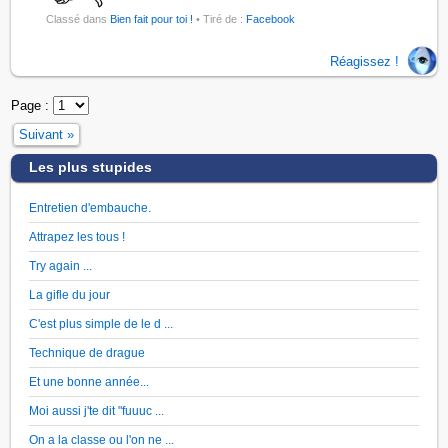
Classé dans
Bien fait pour toi !
• Tiré de :
Facebook
Réagissez !
Page :
Suivant »
Les plus stupides
Entretien d'embauche.
Attrapez les tous !
Try again ...
La gifle du jour
C'est plus simple de le d ...
Technique de drague
Et une bonne année...
Moi aussi j'te dit "fuuuc ...
On a la classe ou l'on ne ...