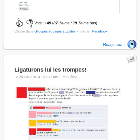
Vote :
+49
(
87
J'aime /
38
J'aime pas
)
Classé dans
Groupes et pages stupides
• Tiré de :
Facebook
Réagissez !
19
Ligaturons lui les trompes!
Le 28 juin 2010 à 18 h 47 min •
Par Céline