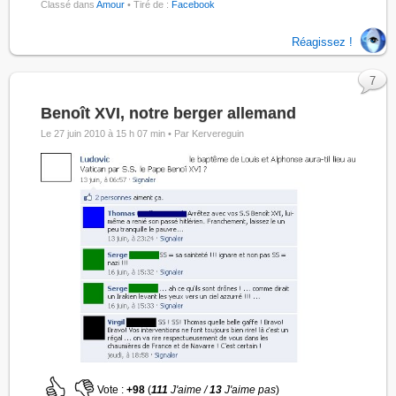
Classé dans
Amour
• Tiré de :
Facebook
Réagissez !
7
Benoît XVI, notre berger allemand
Le 27 juin 2010 à 15 h 07 min •
Par Kervereguin
Vote :
+98
(
111
J'aime /
13
J'aime pas
)