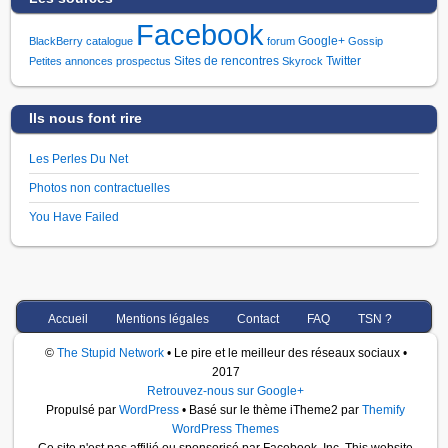
Facebook
Google+
BlackBerry
catalogue
forum
Gossip
Sites de rencontres
Twitter
Petites annonces
prospectus
Skyrock
Ils nous font rire
Les Perles Du Net
Photos non contractuelles
You Have Failed
Accueil
Mentions légales
Contact
FAQ
TSN ?
©
The Stupid Network
• Le pire et le meilleur des réseaux sociaux •
2017
Retrouvez-nous sur Google+
Propulsé par
WordPress
• Basé sur le thème iTheme2 par
Themify
WordPress Themes
Ce site n'est pas affilié ou sponsorisé par Facebook, Inc. This website