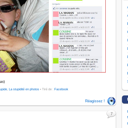
pas
)
tupide
,
La stupidité en photos
• Tiré de :
Facebook
Réagissez !
7