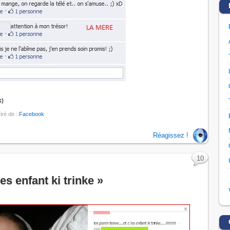
s
)
Tiré de :
Facebook
Réagissez !
10
es enfant ki trinke »