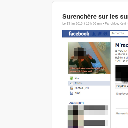
Surenchère sur les su
Le 13 jan 2013 à 15 h 05 min •
Par chloe, Kevin