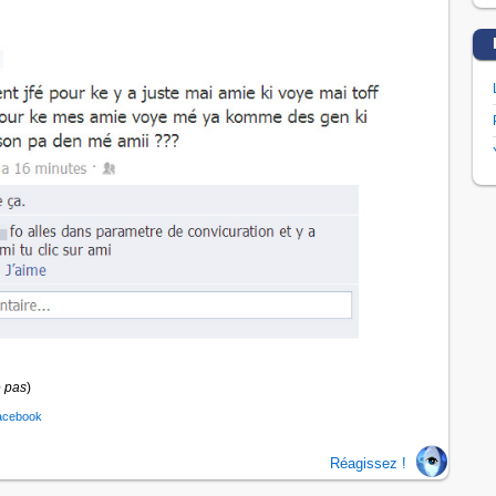
 pas
)
acebook
Réagissez !