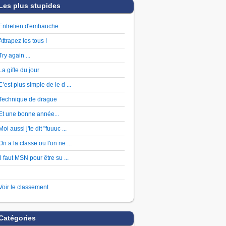
Les plus stupides
Entretien d'embauche.
Attrapez les tous !
Try again ...
La gifle du jour
C'est plus simple de le d ...
Technique de drague
Et une bonne année...
Moi aussi j'te dit "fuuuc ...
On a la classe ou l'on ne ...
Il faut MSN pour être su ...
Voir le classement
Catégories