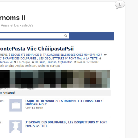
8
rnoms II
, Anaïs et Darkside029