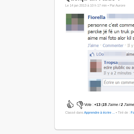
Le 14 jan 2013 à 10 h 17 min •
Par Aurore
Vote :
+13
(
15
J'aime /
2
J'aime
Classé dans
Apprendre à écrire ...
• Tiré de :
F