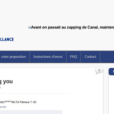
Avant on passait au zapping de Canal, mainten
votre proposition
Instructions d’envoi
FAQ
Contact
8
g you
h