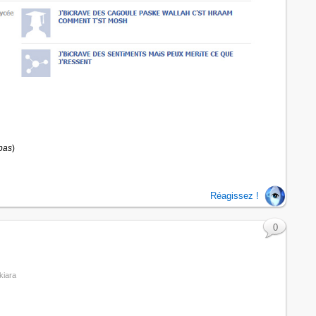
pas
)
Réagissez !
0
kiara