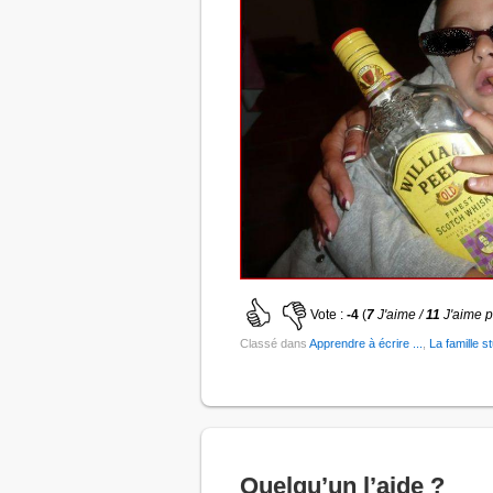
Vote :
-4
(
7
J'aime /
11
J'aime 
Classé dans
Apprendre à écrire ...
,
La famille s
Quelqu’un l’aide ?