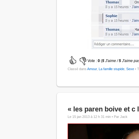
Vote :
0
(
5
J'aime /
5
J'aime pa
Classé dans
Amour
,
La famille stupide
,
Sexe
• 
« les paren boive et c l
Le 15 jan 2013 à 12 h 31 min •
Par Jack