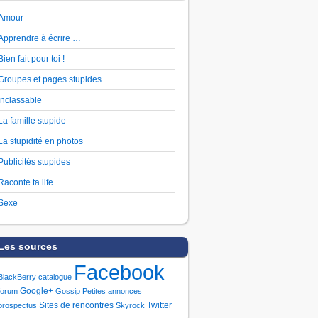
Amour
Apprendre à écrire …
Bien fait pour toi !
Groupes et pages stupides
Inclassable
La famille stupide
La stupidité en photos
Publicités stupides
Raconte ta life
Sexe
Les sources
Facebook
BlackBerry
catalogue
Google+
forum
Gossip
Petites annonces
Sites de rencontres
Twitter
prospectus
Skyrock