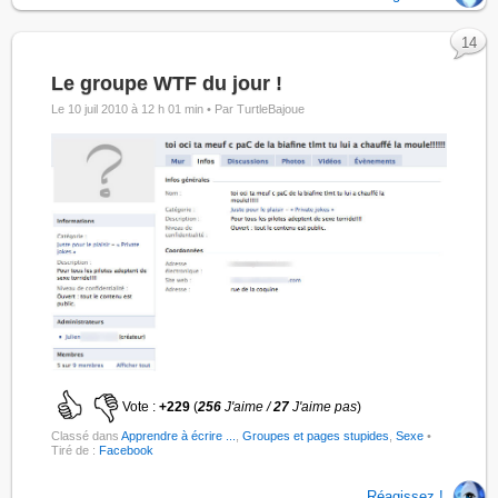
14
Le groupe WTF du jour !
Le 10 juil 2010 à 12 h 01 min •
Par TurtleBajoue
Vote :
+229
(
256
J'aime /
27
J'aime pas
)
Classé dans
Apprendre à écrire ...
,
Groupes et pages stupides
,
Sexe
•
Tiré de :
Facebook
Réagissez !