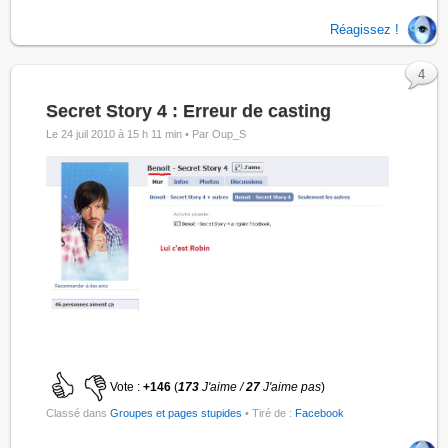
Réagissez !
4
Secret Story 4 : Erreur de casting
Le 24 juil 2010 à 15 h 11 min •
Par Oup_S
Vote :
+146
(
173
J'aime /
27
J'aime pas
)
Classé dans
Groupes et pages stupides
• Tiré de :
Facebook