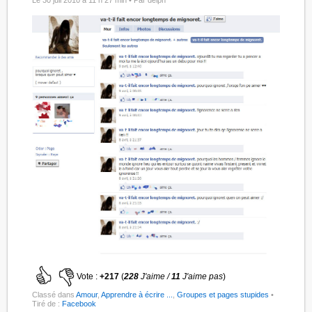
Vote :
+217
(
228
J'aime /
11
J'aime pas
)
Classé dans
Amour
,
Apprendre à écrire ...
,
Groupes et pages stupides
•
Tiré de :
Facebook