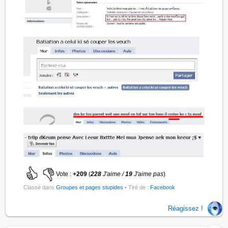
Vote :
+209
(
228
J'aime /
19
J'aime pas
)
Classé dans
Groupes et pages stupides
• Tiré de :
Facebook
Réagissez !