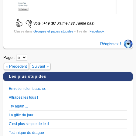
Vote :
+49
(
87
J'aime /
38
J'aime pas
)
Classé dans
Groupes et pages stupides
• Tiré de :
Facebook
Réagissez !
Page :
« Precedent
Suivant »
Les plus stupides
Entretien d'embauche.
Attrapez les tous !
Try again ...
La gifle du jour
C'est plus simple de le d ...
Technique de drague