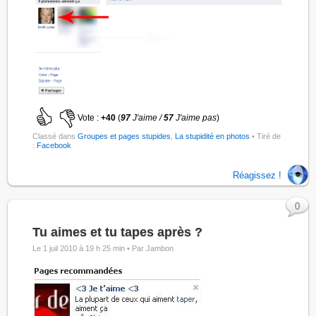
Vote :
+40
(
97
J'aime /
57
J'aime pas
)
Classé dans
Groupes et pages stupides
,
La stupidité en photos
• Tiré de
:
Facebook
Réagissez !
0
Tu aimes et tu tapes après ?
Le 1 juil 2010 à 19 h 25 min •
Par Jambon