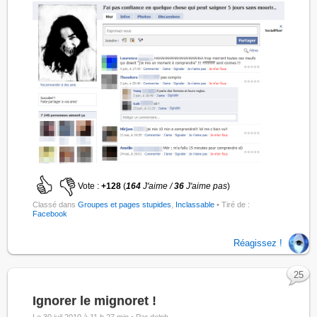
Vote :
+128
(
164
J'aime /
36
J'aime pas
)
Classé dans
Groupes et pages stupides
,
Inclassable
• Tiré de :
Facebook
Réagissez !
25
Ignorer le mignoret !
Le 30 juil 2010 à 11 h 27 min •
Par delph