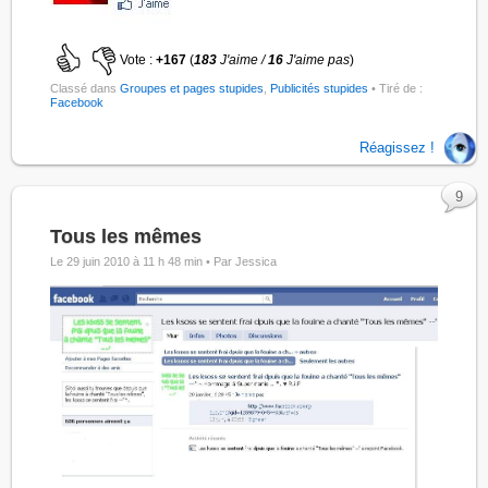
Vote :
+167
(
183
J'aime /
16
J'aime pas
)
Classé dans
Groupes et pages stupides
,
Publicités stupides
• Tiré de :
Facebook
Réagissez !
9
Tous les mêmes
Le 29 juin 2010 à 11 h 48 min •
Par Jessica