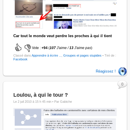
Car tout le monde veut perdre les proches à qui il tient
Vote :
+94
(
107
J'aime /
13
J'aime pas
)
Classé dans
Apprendre à écrire ...
,
Groupes et pages stupides
• Tiré de :
Facebook
Réagissez !
0
Loulou, à qui le tour ?
Le 2 juil 2010 à 15 h 45 min •
Par Gabiche