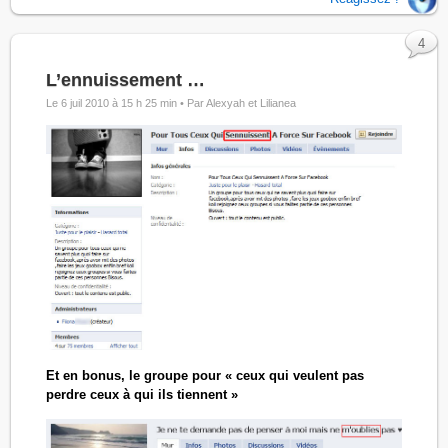
4
L’ennuissement …
Le 6 juil 2010 à 15 h 25 min •
Par Alexyah et Lilianea
Et en bonus, le groupe pour « ceux qui veulent pas
perdre ceux à qui ils tiennent »