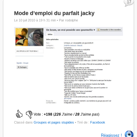
17
Mode d’emploi du parfait jacky
Le 10 juil 2010 à 19 h 31 min •
Par rodolphe
Vote :
+198
(
226
J'aime /
28
J'aime pas
)
Classé dans
Groupes et pages stupides
• Tiré de :
Facebook
Réagissez !