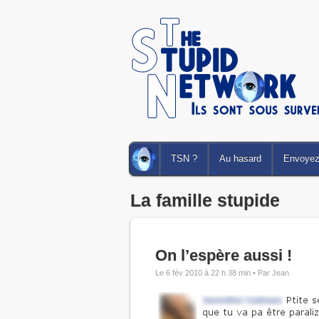
TSN ?
Au hasard
Envoyez 
La famille stupide
On l’espère aussi !
Le 6 fév 2010 à 22 h 38 min •
Par Jean