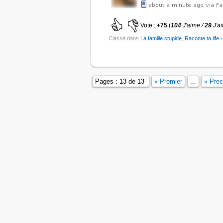
Vote :
+75
(
104
J'aime /
29
J'a
Classé dans
La famille stupide
,
Raconte ta life
•
Pages : 13 de 13
« Premier
...
« Pre