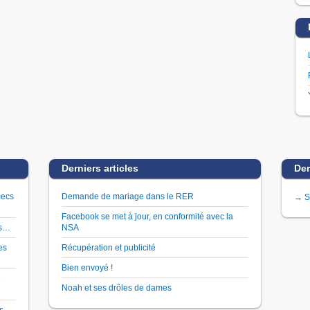
Derniers articles
Der
mecs
Demande de mariage dans le RER
→ S
Facebook se met à jour, en conformité avec la
es…
NSA
es
Récupération et publicité
Bien envoyé !
e
Noah et ses drôles de dames
es…