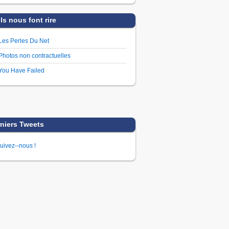
Ils nous font rire
Les Perles Du Net
Photos non contractuelles
You Have Failed
niers Tweets
uivez--nous !