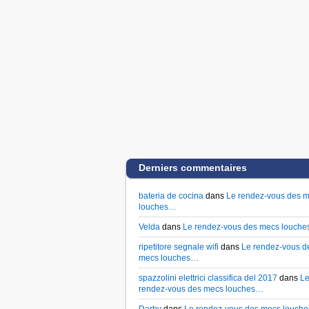
Derniers commentaires
bateria de cocina
dans
Le rendez-vous des 
louches…
Velda
dans
Le rendez-vous des mecs louch
ripetitore segnale wifi
dans
Le rendez-vous d
mecs louches…
spazzolini elettrici classifica del 2017
dans
L
rendez-vous des mecs louches…
Darby
dans
Le rendez-vous des mecs louch