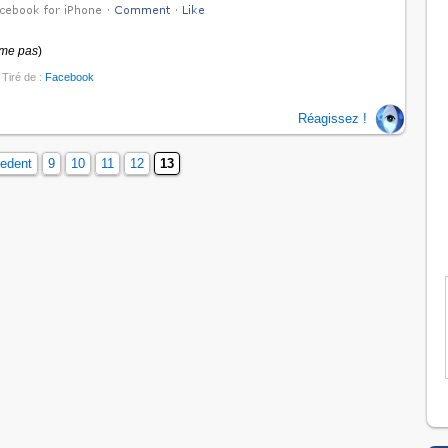
ime pas
)
 Tiré de :
Facebook
Réagissez !
cedent
9
10
11
12
13