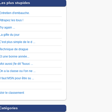
Les plus stupides
Entretien d'embauche.
Attrapez les tous !
Try again ...
La gifle du jour
C'est plus simple de le d ...
Technique de drague
Et une bonne année...
Moi aussi j'te dit "fuuuc ...
On a la classe ou l'on ne ...
Il faut MSN pour être su ...
Voir le classement
Catégories