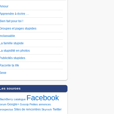
Amour
Apprendre à écrire …
Bien fait pour toi !
Groupes et pages stupides
Inclassable
La famille stupide
La stupidité en photos
Publicités stupides
Raconte ta life
Sexe
Les sources
Facebook
BlackBerry
catalogue
Google+
forum
Gossip
Petites annonces
Sites de rencontres
Twitter
prospectus
Skyrock