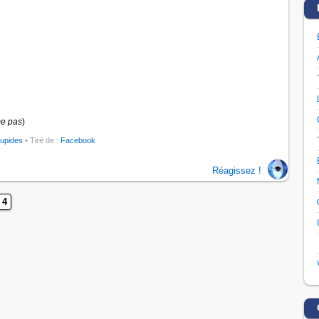
me pas
)
tupides
• Tiré de :
Facebook
Réagissez !
4