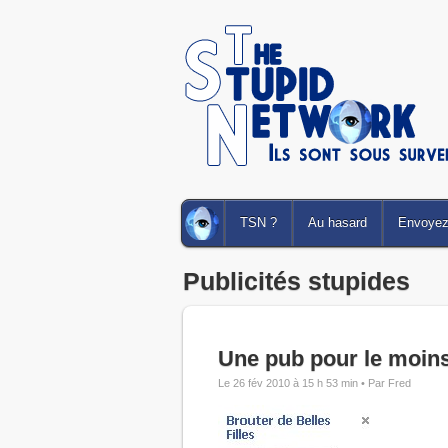
TSN ?
Au hasard
Envoyez 
Publicités stupides
Une pub pour le moins
Le 26 fév 2010 à 15 h 53 min •
Par Fred