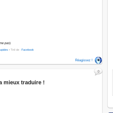
ime pas
)
tupides
• Tiré de :
Facebook
Réagissez !
0
a mieux traduire !