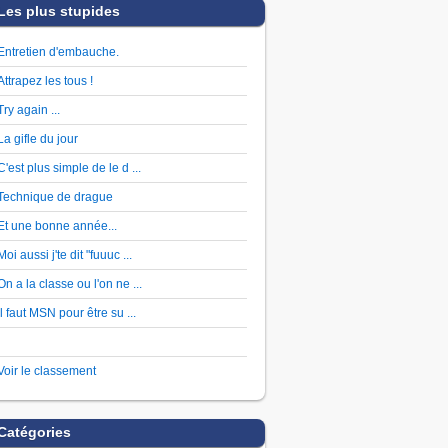
Les plus stupides
Entretien d'embauche.
Attrapez les tous !
Try again ...
La gifle du jour
C'est plus simple de le d ...
Technique de drague
Et une bonne année...
Moi aussi j'te dit "fuuuc ...
On a la classe ou l'on ne ...
Il faut MSN pour être su ...
Voir le classement
Catégories