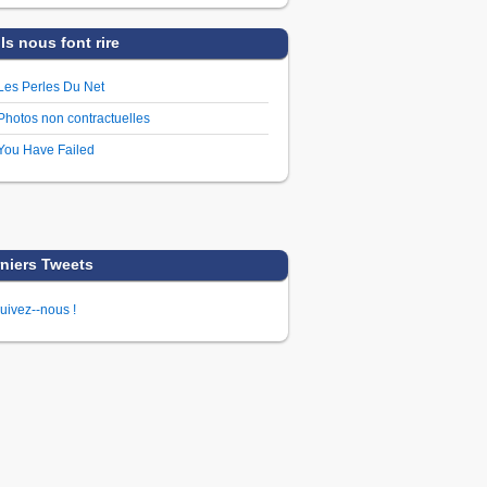
Ils nous font rire
Les Perles Du Net
Photos non contractuelles
You Have Failed
niers Tweets
uivez--nous !