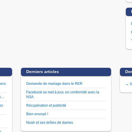
Derniers articles
Der
mecs
Demande de mariage dans le RER
→ S
Facebook se met à jour, en conformité avec la
es…
NSA
es
Récupération et publicité
Bien envoyé !
e
Noah et ses drôles de dames
es…