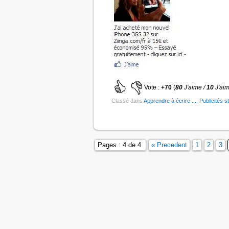
Vote :
+70
(
80
J'aime /
10
J'ai
Classé dans
Apprendre à écrire ...
,
Publicités s
Pages : 4 de 4
« Precedent
1
2
3