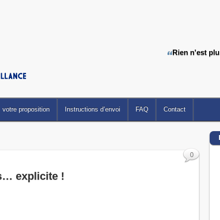
Rien n'est pl
votre proposition
Instructions d’envoi
FAQ
Contact
0
… explicite !