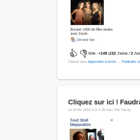
Vote :
+149
(
152
J'aime /
3
J'a
Classé dans
Apprendre à écrire ...
,
Publicités s
Cliquez sur ici ! Faudr
Le 24 fév 2010 à 11 h 36 min •
Par Havas