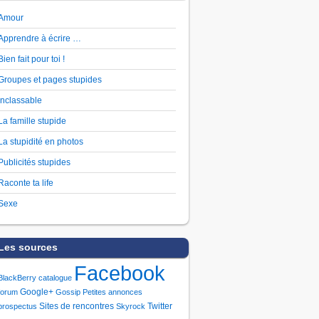
Amour
Apprendre à écrire …
Bien fait pour toi !
Groupes et pages stupides
Inclassable
La famille stupide
La stupidité en photos
Publicités stupides
Raconte ta life
Sexe
Les sources
Facebook
BlackBerry
catalogue
Google+
forum
Gossip
Petites annonces
Sites de rencontres
Twitter
prospectus
Skyrock