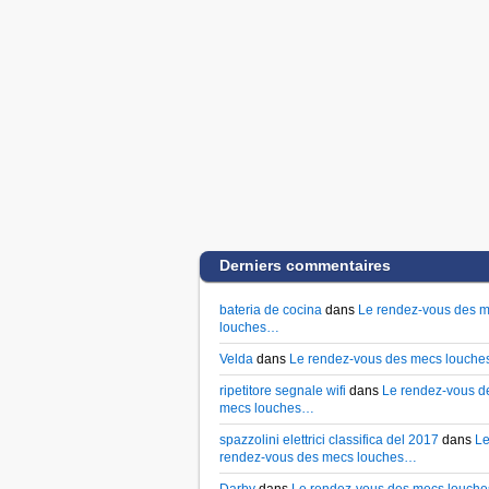
Derniers commentaires
bateria de cocina
dans
Le rendez-vous des 
louches…
Velda
dans
Le rendez-vous des mecs louch
ripetitore segnale wifi
dans
Le rendez-vous d
mecs louches…
spazzolini elettrici classifica del 2017
dans
L
rendez-vous des mecs louches…
Darby
dans
Le rendez-vous des mecs louch