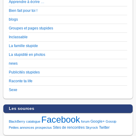
Apprendre à écrire …
Bien fait pour toi !
blogs
Groupes et pages stupides
Inclassable
La famille stupide
La stupidité en photos
news
Publicités stupides
Raconte ta life
Sexe
Les sources
Facebook
Google+
BlackBerry
catalogue
forum
Gossip
Sites de rencontres
Twitter
Petites annonces
prospectus
Skyrock