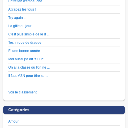
Entretien d'embauche.
Attrapez les tous !
Try again ...
La gifle du jour
C'est plus simple de le d ...
Technique de drague
Et une bonne année...
Moi aussi j'te dit "fuuuc ...
On a la classe ou l'on ne ...
Il faut MSN pour être su ...
Voir le classement
Catégories
Amour