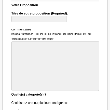
Votre Proposition
Titre de votre proposition (Required):
commentaires:
Balises Autorisées: <p><b><i><u><strong><a><img><table><tr><td>
<blockquote><ul><ol><li><br><sup>
Quelle(s) catégorie(s) ?
Choisissez une ou plusieurs catégories: