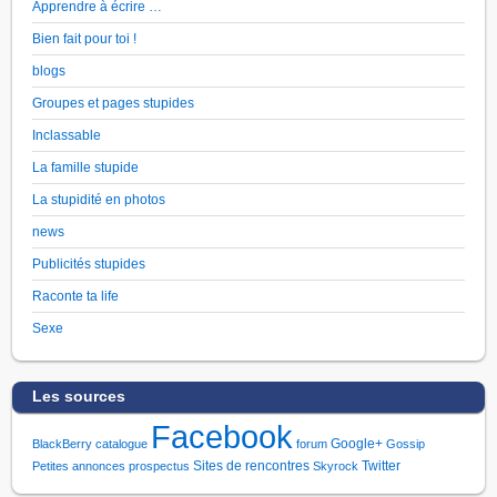
Apprendre à écrire …
Bien fait pour toi !
blogs
Groupes et pages stupides
Inclassable
La famille stupide
La stupidité en photos
news
Publicités stupides
Raconte ta life
Sexe
Les sources
Facebook
Google+
BlackBerry
catalogue
forum
Gossip
Sites de rencontres
Twitter
Petites annonces
prospectus
Skyrock