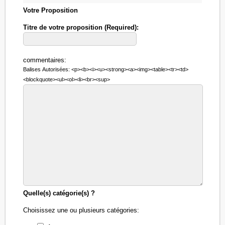
Votre Proposition
Titre de votre proposition (Required):
commentaires:
Balises Autorisées: <p><b><i><u><strong><a><img><table><tr><td>
<blockquote><ul><ol><li><br><sup>
Quelle(s) catégorie(s) ?
Choisissez une ou plusieurs catégories: