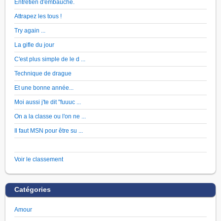
Entretien d'embauche.
Attrapez les tous !
Try again ...
La gifle du jour
C'est plus simple de le d ...
Technique de drague
Et une bonne année...
Moi aussi j'te dit "fuuuc ...
On a la classe ou l'on ne ...
Il faut MSN pour être su ...
Voir le classement
Catégories
Amour