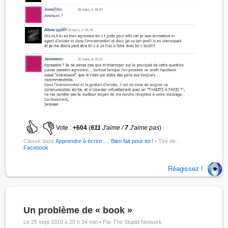
Vote :
+604
(
611
J'aime /
7
J'aime pas
)
Classé dans
Apprendre à écrire ...
,
Bien fait pour toi !
• Tiré de :
Facebook
Réagissez !
Un problème de « book »
Le 25 sept 2010 à 20 h 34 min •
Par The Stupid Network