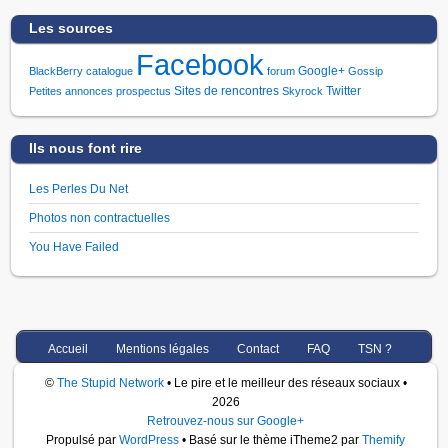
Les sources
Facebook
Google+
BlackBerry
catalogue
forum
Gossip
Sites de rencontres
Twitter
Petites annonces
prospectus
Skyrock
Ils nous font rire
Les Perles Du Net
Photos non contractuelles
You Have Failed
Accueil
Mentions légales
Contact
FAQ
TSN ?
©
The Stupid Network
• Le pire et le meilleur des réseaux sociaux •
2026
Retrouvez-nous sur Google+
Propulsé par
WordPress
• Basé sur le thème iTheme2 par
Themify