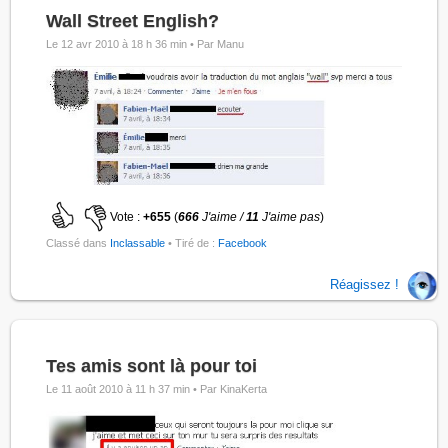
Wall Street English?
Le 12 avr 2010 à 18 h 36 min •
Par Manu
Vote :
+655
(
666
J'aime /
11
J'aime pas
)
Classé dans
Inclassable
• Tiré de :
Facebook
Réagissez !
Tes amis sont là pour toi
Le 11 août 2010 à 11 h 37 min •
Par KinaKerta