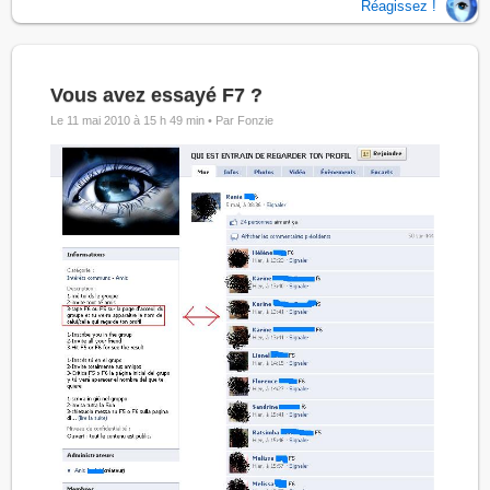
Réagissez !
Vous avez essayé F7 ?
Le 11 mai 2010 à 15 h 49 min •
Par Fonzie