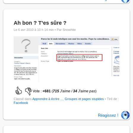
Ah bon ? T’es sûre ?
Le 6 avr 2010 à 10 h 14 min •
Par Snowhite
Vote :
+681
(
715
J'aime /
34
J'aime pas
)
Classé dans
Apprendre à écrire ...
,
Groupes et pages stupides
• Tiré de :
Facebook
Réagissez !