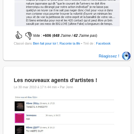
Vote :
+606
(
648
J'aime /
42
J'aime pas
)
Classé dans
Bien fait pour toi !
,
Raconte ta life
• Tiré de :
Facebook
Réagissez !
Les nouveaux agents d’artistes !
Le 30 mar 2010 à 17 h 44 min •
Par Jenn