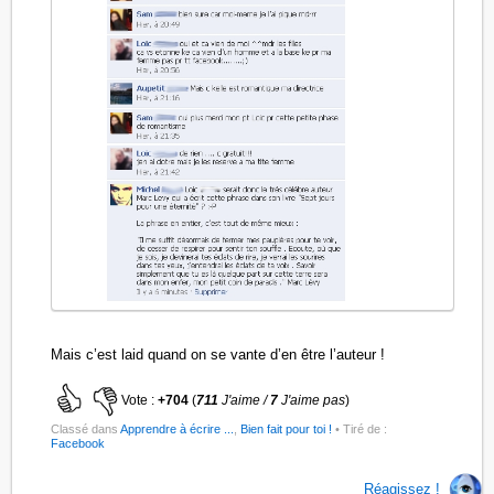
Mais c’est laid quand on se vante d’en être l’auteur !
Vote :
+704
(
711
J'aime /
7
J'aime pas
)
Classé dans
Apprendre à écrire ...
,
Bien fait pour toi !
• Tiré de :
Facebook
Réagissez !