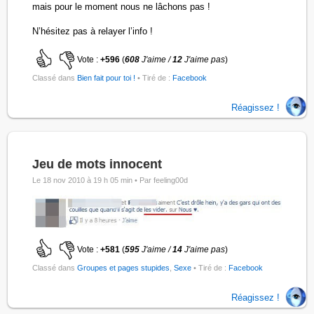
mais pour le moment nous ne lâchons pas !
N’hésitez pas à relayer l’info !
Vote :
+596
(
608
J'aime /
12
J'aime pas
)
Classé dans
Bien fait pour toi !
• Tiré de :
Facebook
Réagissez !
Jeu de mots innocent
Le 18 nov 2010 à 19 h 05 min •
Par feeling00d
Vote :
+581
(
595
J'aime /
14
J'aime pas
)
Classé dans
Groupes et pages stupides
,
Sexe
• Tiré de :
Facebook
Réagissez !