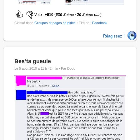
Vote :
+610
(
630
J'aime /
20
J'aime pas
)
Classé dans
Groupes et pages stupides
• Tiré de :
Facebook
Réagissez !
Bes’ta gueule
Le 5 août 2010 à 11 h 42 min •
Par Dodo