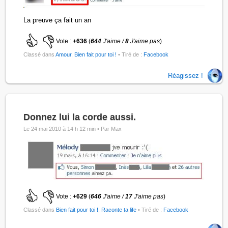
La preuve ça fait un an
Vote :
+636
(
644
J'aime /
8
J'aime pas
)
Classé dans
Amour
,
Bien fait pour toi !
• Tiré de :
Facebook
Réagissez !
Donnez lui la corde aussi.
Le 24 mai 2010 à 14 h 12 min •
Par Max
Vote :
+629
(
646
J'aime /
17
J'aime pas
)
Classé dans
Bien fait pour toi !
,
Raconte ta life
• Tiré de :
Facebook