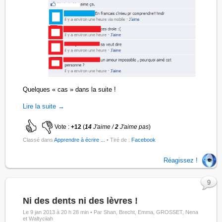
Quelques « cas » dans la suite !
Lire la suite →
Vote :
+12
(
14
J'aime /
2
J'aime pas
)
Classé dans
Apprendre à écrire ...
• Tiré de :
Facebook
Réagissez !
9
Ni des dents ni des lèvres !
Le 9 jan 2013 à 20 h 28 min •
Par Shan, Brecht, Emma, GROSSET, Nena
et Waltyciiah