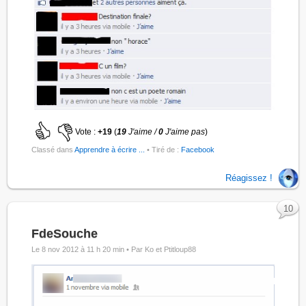
Vote :
+19
(
19
J'aime /
0
J'aime pas
)
Classé dans
Apprendre à écrire ...
• Tiré de :
Facebook
Réagissez !
10
FdeSouche
Le 8 nov 2012 à 11 h 20 min •
Par Ko et Ptitloup88