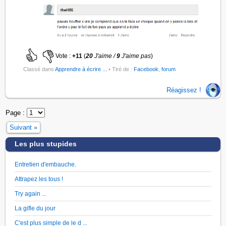
Vote :
+11
(
20
J'aime /
9
J'aime pas
)
Classé dans
Apprendre à écrire ...
• Tiré de :
Facebook
,
forum
Réagissez !
Page :
Suivant »
Les plus stupides
Entretien d'embauche.
Attrapez les tous !
Try again ...
La gifle du jour
C'est plus simple de le d ...