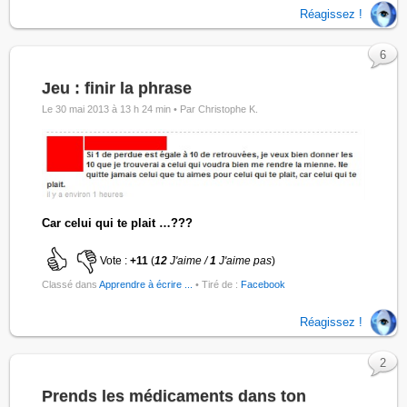
Réagissez !
6
Jeu : finir la phrase
Le 30 mai 2013 à 13 h 24 min •
Par Christophe K.
Car celui qui te plait …???
Vote :
+11
(
12
J'aime /
1
J'aime pas
)
Classé dans
Apprendre à écrire ...
• Tiré de :
Facebook
Réagissez !
2
Prends les médicaments dans ton