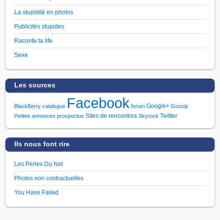
La stupidité en photos
Publicités stupides
Raconte ta life
Sexe
Les sources
Facebook
Google+
BlackBerry
catalogue
forum
Gossip
Sites de rencontres
Twitter
Petites annonces
prospectus
Skyrock
Ils nous font rire
Les Perles Du Net
Photos non contractuelles
You Have Failed