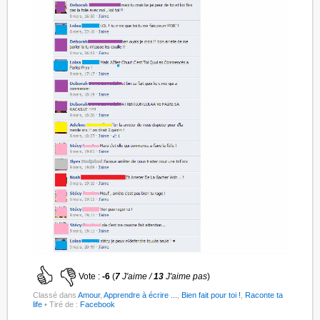
Vote :
-6
(
7
J'aime /
13
J'aime pas
)
Classé dans
Amour
,
Apprendre à écrire ...
,
Bien fait pour toi !
,
Raconte ta
life
• Tiré de :
Facebook