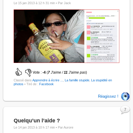
Le 15 jan 2013 à 12 h 31 min •
Par Jack
Vote :
-4
(
7
J'aime /
11
J'aime pas
)
Classé dans
Apprendre à écrire ...
,
La famille stupide
,
La stupidité en
photos
• Tiré de :
Facebook
Réagissez !
7
Quelqu’un l’aide ?
Le 14 jan 2013 à 10 h 17 min •
Par Aurore