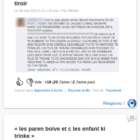
tiroir
Le 28 mai 2013 à 11 h 42 min •
Par Winkler
Vote :
+18
(
20
J'aime /
2
J'aime pas
)
Classé dans
Apprendre à écrire ...
,
Raconte ta life
• Tiré de :
Facebook
Réagissez !
10
« les paren boive et c les enfant ki
trinke »