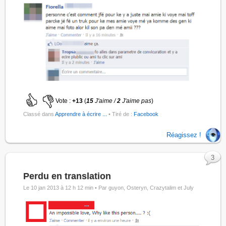
Vote :
+13
(
15
J'aime /
2
J'aime pas
)
Classé dans
Apprendre à écrire ...
• Tiré de :
Facebook
Réagissez !
3
Perdu en translation
Le 10 jan 2013 à 12 h 12 min •
Par guyon, Osteryn, Crazytalim et July