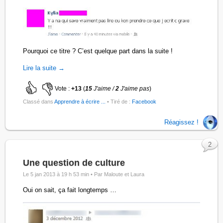
Pourquoi ce titre ? C’est quelque part dans la suite !
Lire la suite →
Vote :
+13
(
15
J'aime /
2
J'aime pas
)
Classé dans
Apprendre à écrire ...
• Tiré de :
Facebook
Réagissez !
2
Une question de culture
Le 5 jan 2013 à 19 h 53 min •
Par Maloute et Laura
Oui on sait, ça fait longtemps …