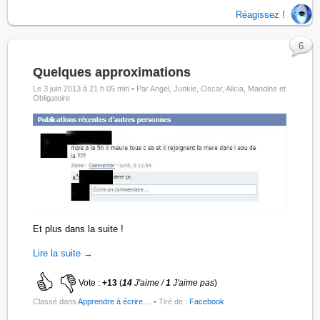
Réagissez !
6
Quelques approximations
Le 3 juin 2013 à 21 h 05 min •
Par Angel, Junkie, Oscar, Alicia, Mandine et
Obligatoire
Et plus dans la suite !
Lire la suite →
Vote :
+13
(
14
J'aime /
1
J'aime pas
)
Classé dans
Apprendre à écrire ...
• Tiré de :
Facebook