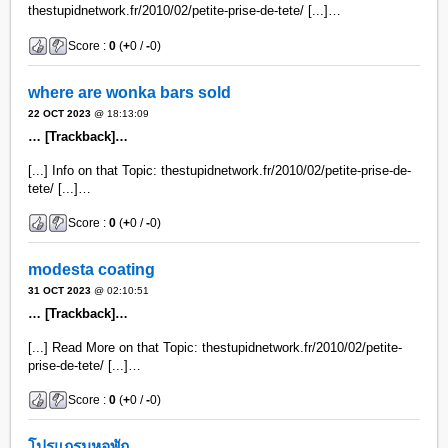
thestupidnetwork.fr/2010/02/petite-prise-de-tete/ [...]…
Score :
0
(
+
0 /
-
0)
where are wonka bars sold​
22 OCT 2023
@ 18:13:09
… [Trackback]…
[...] Info on that Topic: thestupidnetwork.fr/2010/02/petite-prise-de-
tete/ [...]…
Score :
0
(
+
0 /
-
0)
modesta coating
31 OCT 2023
@ 02:10:51
… [Trackback]…
[...] Read More on that Topic: thestupidnetwork.fr/2010/02/petite-
prise-de-tete/ [...]…
Score :
0
(
+
0 /
-
0)
โปรแกรมหอพัก