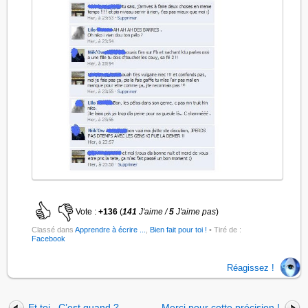
Vote :
+136
(
141
J'aime /
5
J'aime pas
)
Classé dans
Apprendre à écrire ...
,
Bien fait pour toi !
• Tiré de :
Facebook
Réagissez !
Et toi , C’est quand ?
Merci pour cette précision !