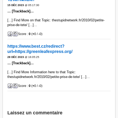
15 DÉC 2023
@ 05:17:30
… [Trackback]…
[...] Find More on that Topic: thestupidnetwork.fr/2010/02/petite-
prise-de-tete/ [...]…
Score :
0
(
+
0 /
-
0)
https://www.best.cz/redirect?
url=https://greenleafexpress.org/
28 DÉC 2023
@ 16:05:25
… [Trackback]…
[...] Find More Information here to that Topic:
thestupidnetwork.fr/2010/02/petite-prise-de-tete/ [...]…
Score :
0
(
+
0 /
-
0)
Laissez un commentaire