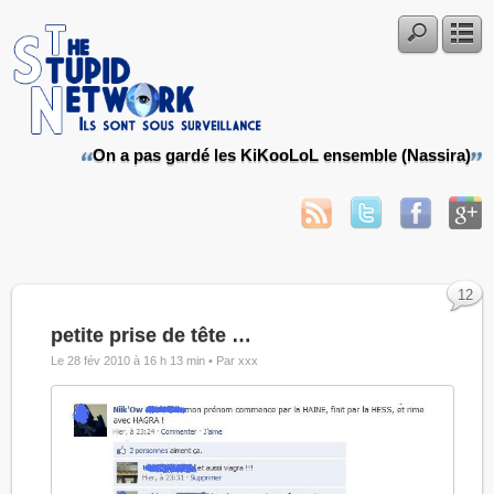
On a pas gardé les KiKooLoL ensemble (Nassira)
12
petite prise de tête …
Le 28 fév 2010 à 16 h 13 min •
Par xxx