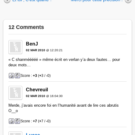
12 Comments
BenJ
02 MAR 2010
@ 12:20:21
« C shanmééééé » même écrit en verlan y’a deux fautes… pour
deux mots…
Score :
+3
(
+
3 /
-
0)
Chevreuil
02 MAR 2010
@ 16:04:30
Merde, j’avais encore foi en l’humanité avant de lire ces abrutis
O__o
Score :
+7
(
+
7 /
-
0)