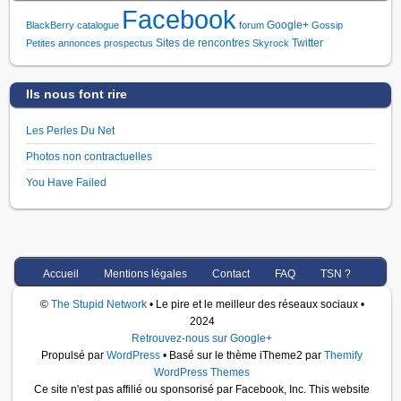
Facebook
Google+
BlackBerry
catalogue
forum
Gossip
Sites de rencontres
Twitter
Petites annonces
prospectus
Skyrock
Ils nous font rire
Les Perles Du Net
Photos non contractuelles
You Have Failed
Accueil
Mentions légales
Contact
FAQ
TSN ?
©
The Stupid Network
• Le pire et le meilleur des réseaux sociaux •
2024
Retrouvez-nous sur Google+
Propulsé par
WordPress
• Basé sur le thème iTheme2 par
Themify
WordPress Themes
Ce site n'est pas affilié ou sponsorisé par Facebook, Inc. This website