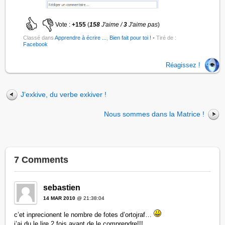
Vote :
+155
(
158
J'aime /
3
J'aime pas
)
Classé dans
Apprendre à écrire ...
,
Bien fait pour toi !
• Tiré de :
Facebook
Réagissez !
J’exkive, du verbe exkiver !
Nous sommes dans la Matrice !
7 Comments
sebastien
14 MAR 2010
@ 21:38:04
c’et inprecionent le nombre de fotes d’ortojraf…
j’ai du le lire 2 fois avant de le comprendre!!!