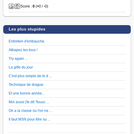
Score :
0
(
+
0 /
-
0)
Les plus stupides
Entretien d'embauche.
Attrapez les tous !
Try again ...
La gifle du jour
C'est plus simple de le d ...
Technique de drague
Et une bonne année...
Moi aussi j'te dit "fuuuc ...
On a la classe ou l'on ne ...
Il faut MSN pour être su ...