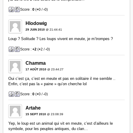
Score :
0
(
+
0 /
-
0)
Hlodowig
29 JUIN 2010
@ 21:44:41
Loup ? Solitude ? Les loups vivent en meute, je m’trompes ?
Score :
+2
(
+
2 /
-
0)
Chamma
17 AOÛT 2010
@ 23:44:27
Oui c’est ça, c’est en meute et pas en solitaire il me semble ..
Enfin, c’est pas la « paine » qu’on cherche lol
Score :
0
(
+
0 /
-
0)
Artahe
15 SEPT 2010
@ 23:08:39
Yep, le loup est un animal qui vit en meute, c’est d’ailleurs le
symbole, pour les peuples antiques, du clan…