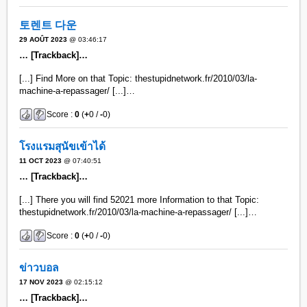
토렌트 다운
29 AOÛT 2023
@ 03:46:17
… [Trackback]…
[...] Find More on that Topic: thestupidnetwork.fr/2010/03/la-
machine-a-repassager/ [...]…
Score :
0
(
+
0 /
-
0)
โรงแรมสุนัขเข้าได้
11 OCT 2023
@ 07:40:51
… [Trackback]…
[...] There you will find 52021 more Information to that Topic:
thestupidnetwork.fr/2010/03/la-machine-a-repassager/ [...]…
Score :
0
(
+
0 /
-
0)
ข่าวบอล
17 NOV 2023
@ 02:15:12
… [Trackback]…