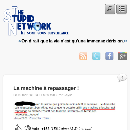
On dirait que la vie n'est qu'une immense dérision.
4
La machine à repassager !
Le 10 mar 2010 à 11 h 50 min •
Par Ceylia
Vote :
+153
(
156
J'aime /
3
J'aime pas
)