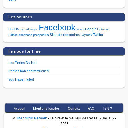
Les sources
Facebook
Google+
BlackBerry
catalogue
forum
Gossip
Sites de rencontres
Twitter
Petites annonces
prospectus
Skyrock
Ils nous font rire
Les Perles Du Net
Photos non contractuelles
You Have Failed
Accueil
Mentions légales
Contact
FAQ
TSN ?
©
The Stupid Network
• Le pire et le meilleur des réseaux sociaux •
2023