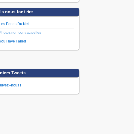
Ils nous font rire
Les Perles Du Net
Photos non contractuelles
You Have Failed
niers Tweets
uivez--nous !