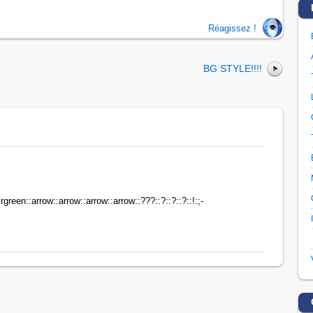
Réagissez !
BG STYLE!!!!
reen::arrow::arrow::arrow::arrow::???::?::?::?::!:;-