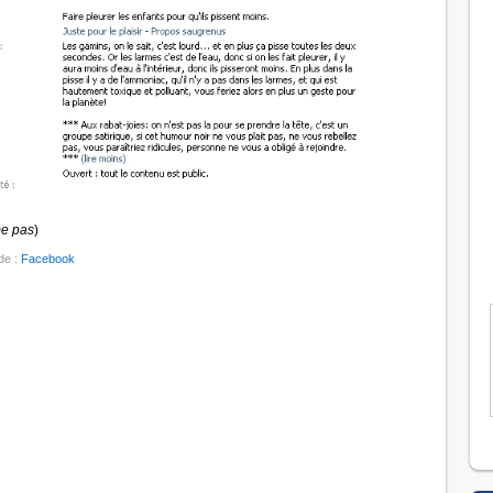
me pas
)
 de :
Facebook