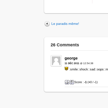
Le paradis même!
26 Comments
george
11 DÉC 2011
@ 12:54:38
:smile::shock::sad::oops::mrg
Score :
-1
(
+
0 /
-
1)