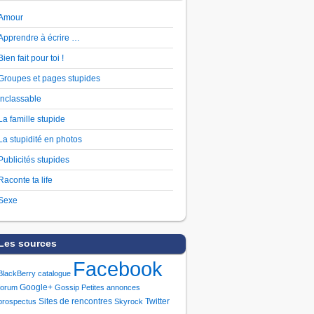
Amour
Apprendre à écrire …
Bien fait pour toi !
Groupes et pages stupides
Inclassable
La famille stupide
La stupidité en photos
Publicités stupides
Raconte ta life
Sexe
Les sources
Facebook
BlackBerry
catalogue
Google+
forum
Gossip
Petites annonces
Sites de rencontres
Twitter
prospectus
Skyrock