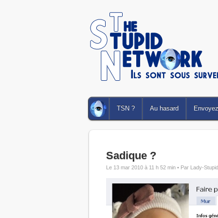
TSN ?
Au hasard
Envoyez 
Sadique ?
Le 13 mar 2010 à 11 h 52 min •
Par Lady-Stupi