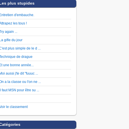
Les plus stupides
Entretien d'embauche.
Attrapez les tous !
Try again ...
La gifle du jour
C'est plus simple de le d ...
Technique de drague
Et une bonne année...
Moi aussi j'te dit "fuuuc ...
On a la classe ou l'on ne ...
Il faut MSN pour être su ...
Voir le classement
Catégories