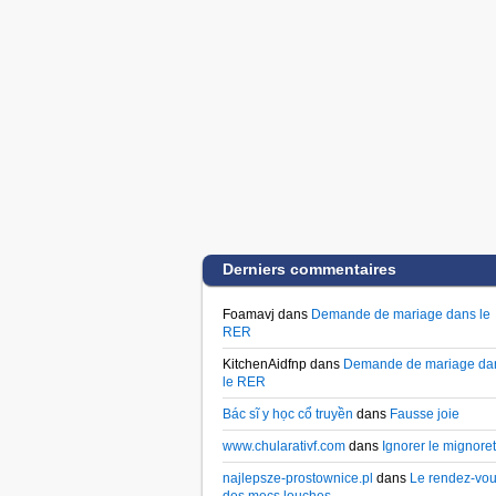
Derniers commentaires
Foamavj dans
Demande de mariage dans le
RER
KitchenAidfnp dans
Demande de mariage da
le RER
Bác sĩ y học cổ truyền
dans
Fausse joie
www.chularativf.com
dans
Ignorer le mignoret
najlepsze-prostownice.pl
dans
Le rendez-vo
des mecs louches…