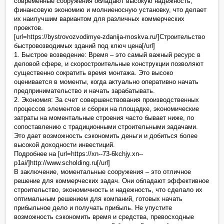
современные сооружения обладают высокую надежность,
финансовую экономию и молниеносную установку, что делает
их наилучшим вариантом для различных коммерческих
проектов.
[url=https://bystrovozvodimye-zdanija-moskva.ru/]Строительство
быстровозводимых зданий под ключ цена[/url]
1. Быстрое возведение: Время – это самый важный ресурс в
деловой сфере, и скоростроительные конструкции позволяют
существенно сократить время монтажа. Это высоко
оценивается в моменты, когда актуально оперативно начать
предпринимательство и начать зарабатывать.
2. Экономия: За счет совершенствования производственных
процессов элементов и сборки на площадке, экономические
затраты на моментальные строения часто бывает ниже, по
сопоставлению с традиционными строительными задачами.
Это дает возможность сэкономить деньги и добиться более
высокой доходности инвестиций.
Подробнее на [url=https://xn--73-6kchjy.xn--
p1ai/]http://www.scholding.ru[/url]
В заключение, моментальные сооружения – это отличное
решение для коммерческих задач. Они обладают эффективное
строительство, экономичность и надежность, что сделало их
оптимальным решением для компаний, готовых начать
прибыльное дело и получать прибыль. Не упустите
возможность сэкономить время и средства, превосходные