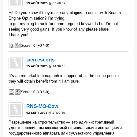
13 AOÛT 2023
@ 03:49:09
Hi! Do you know if they make any plugins to assist with Search
Engine Optimization? I’m trying
to get my blog to rank for some targeted keywords but I’m not
seeing very good gains. If you know of any please share.
Thank you!
Score :
0
(
+
0 /
-
0)
jaén escorts
15 AOÛT 2023
@ 14:39:43
It’s an remarkable paragraph in support of all the online people;
they will obtain benefit from it I am sure.
Score :
0
(
+
0 /
-
0)
RNS-MO-Cow
02 SEPT 2023
@ 17:00:30
Разрешение на строительство — это административный
удостоверение, выписываемый официальными инстанциями
государственного аппарата или субъектного управления,