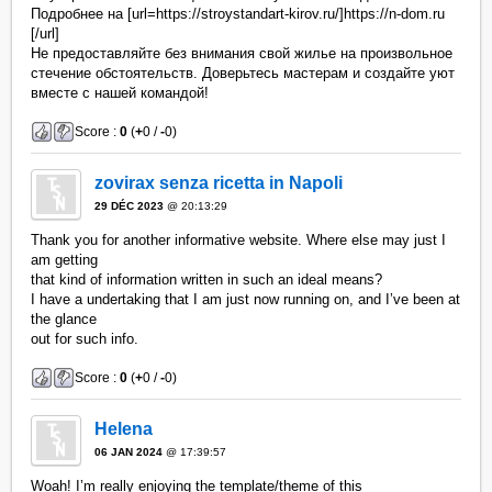
Подробнее на [url=https://stroystandart-kirov.ru/]https://n-dom.ru
[/url]
Не предоставляйте без внимания свой жилье на произвольное
стечение обстоятельств. Доверьтесь мастерам и создайте уют
вместе с нашей командой!
Score :
0
(
+
0 /
-
0)
zovirax senza ricetta in Napoli
29 DÉC 2023
@ 20:13:29
Thank you for another informative website. Where else may just I
am getting
that kind of information written in such an ideal means?
I have a undertaking that I am just now running on, and I’ve been at
the glance
out for such info.
Score :
0
(
+
0 /
-
0)
Helena
06 JAN 2024
@ 17:39:57
Woah! I’m really enjoying the template/theme of this