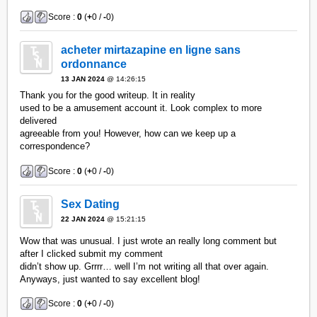
Score :
0
(
+
0 /
-
0)
acheter mirtazapine en ligne sans
ordonnance
13 JAN 2024
@ 14:26:15
Thank you for the good writeup. It in reality
used to be a amusement account it. Look complex to more
delivered
agreeable from you! However, how can we keep up a
correspondence?
Score :
0
(
+
0 /
-
0)
Sex Dating
22 JAN 2024
@ 15:21:15
Wow that was unusual. I just wrote an really long comment but
after I clicked submit my comment
didn’t show up. Grrrr… well I’m not writing all that over again.
Anyways, just wanted to say excellent blog!
Score :
0
(
+
0 /
-
0)