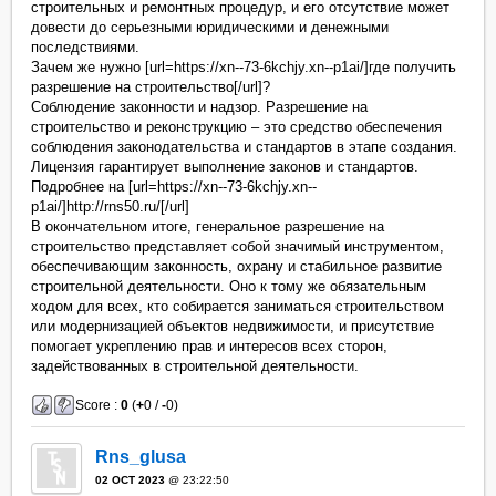
строительных и ремонтных процедур, и его отсутствие может
довести до серьезными юридическими и денежными
последствиями.
Зачем же нужно [url=https://xn--73-6kchjy.xn--p1ai/]где получить
разрешение на строительство[/url]?
Соблюдение законности и надзор. Разрешение на
строительство и реконструкцию – это средство обеспечения
соблюдения законодательства и стандартов в этапе создания.
Лицензия гарантирует выполнение законов и стандартов.
Подробнее на [url=https://xn--73-6kchjy.xn--
p1ai/]http://rns50.ru/[/url]
В окончательном итоге, генеральное разрешение на
строительство представляет собой значимый инструментом,
обеспечивающим законность, охрану и стабильное развитие
строительной деятельности. Оно к тому же обязательным
ходом для всех, кто собирается заниматься строительством
или модернизацией объектов недвижимости, и присутствие
помогает укреплению прав и интересов всех сторон,
задействованных в строительной деятельности.
Score :
0
(
+
0 /
-
0)
Rns_glusa
02 OCT 2023
@ 23:22:50