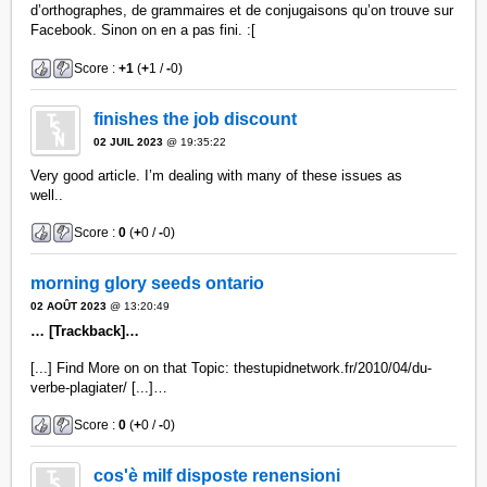
d’orthographes, de grammaires et de conjugaisons qu’on trouve sur
Facebook. Sinon on en a pas fini. :[
Score :
+1
(
+
1 /
-
0)
finishes the job discount
02 JUIL 2023
@ 19:35:22
Very good article. I’m dealing with many of these issues as
well..
Score :
0
(
+
0 /
-
0)
morning glory seeds ontario
02 AOÛT 2023
@ 13:20:49
… [Trackback]…
[...] Find More on on that Topic: thestupidnetwork.fr/2010/04/du-
verbe-plagiater/ [...]…
Score :
0
(
+
0 /
-
0)
cos'è milf disposte renensioni