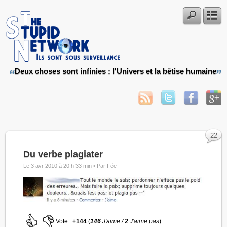
Deux choses sont infinies : l'Univers et la bêtise humaine
22
Du verbe plagiater
Le 3 avr 2010 à 20 h 33 min •
Par Fée
Vote :
+144
(
146
J'aime /
2
J'aime pas
)