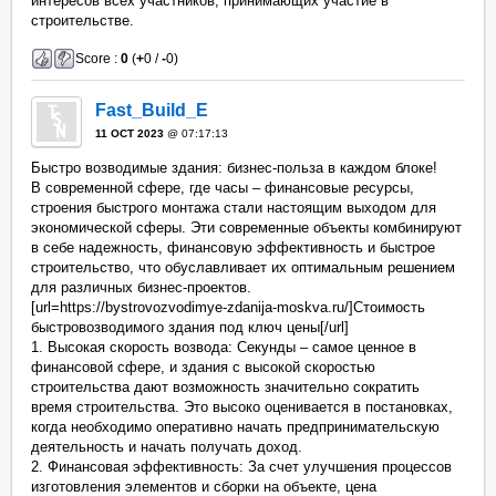
интересов всех участников, принимающих участие в
строительстве.
Score :
0
(
+
0 /
-
0)
Fast_Build_E
11 OCT 2023
@ 07:17:13
Быстро возводимые здания: бизнес-польза в каждом блоке!
В современной сфере, где часы – финансовые ресурсы,
строения быстрого монтажа стали настоящим выходом для
экономической сферы. Эти современные объекты комбинируют
в себе надежность, финансовую эффективность и быстрое
строительство, что обуславливает их оптимальным решением
для различных бизнес-проектов.
[url=https://bystrovozvodimye-zdanija-moskva.ru/]Стоимость
быстровозводимого здания под ключ цены[/url]
1. Высокая скорость возвода: Секунды – самое ценное в
финансовой сфере, и здания с высокой скоростью
строительства дают возможность значительно сократить
время строительства. Это высоко оценивается в постановках,
когда необходимо оперативно начать предпринимательскую
деятельность и начать получать доход.
2. Финансовая эффективность: За счет улучшения процессов
изготовления элементов и сборки на объекте, цена