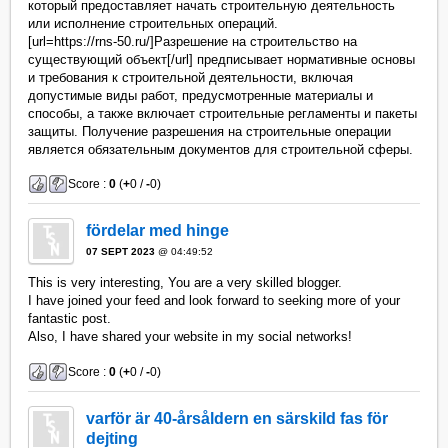
который предоставляет начать строительную деятельность
или исполнение строительных операций.
[url=https://rns-50.ru/]Разрешение на строительство на
существующий объект[/url] предписывает нормативные основы
и требования к строительной деятельности, включая
допустимые виды работ, предусмотренные материалы и
способы, а также включает строительные регламенты и пакеты
защиты. Получение разрешения на строительные операции
является обязательным документов для строительной сферы.
Score :
0
(
+
0 /
-
0)
fördelar med hinge
07 SEPT 2023
@ 04:49:52
This is very interesting, You are a very skilled blogger.
I have joined your feed and look forward to seeking more of your
fantastic post.
Also, I have shared your website in my social networks!
Score :
0
(
+
0 /
-
0)
varför är 40-årsåldern en särskild fas för
dejting