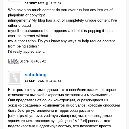
08 SEPT 2023
@ 11:22:59
With havin so much content do you ever run into any issues of
plagorism or copyright
infringement? My blog has a lot of completely unique content I’ve
either created
myself or outsourced but it appears a lot of it is popping it up all
over the internet without
my authorization. Do you know any ways to help reduce content
from being stolen?
I’d really appreciate it.
Score :
0
(
+
0 /
-
0)
scholding
13 SEPT 2023
@ 11:41:53
Быстромонтируемые здания – это новейшие здания, которые
отличаются высокой скоростью установки и мобильностью.
Они представляют собой конструкции, образующиеся из
эскизно созданных компонентов либо узлов, которые способны
быть быстро установлены в территории развития.
[url=https://bystrovozvodimye-zdanija.ru/]Быстровозводимые
здания из металлоконструкций цена 1м2[/url] располагают
податливостью и адаптируемостью, что позволяет просто