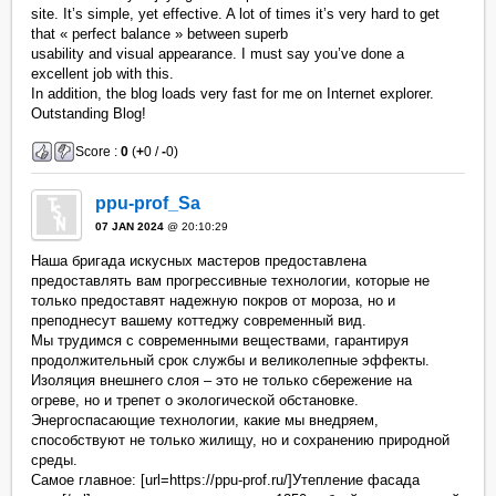
site. It’s simple, yet effective. A lot of times it’s very hard to get
that « perfect balance » between superb
usability and visual appearance. I must say you’ve done a
excellent job with this.
In addition, the blog loads very fast for me on Internet explorer.
Outstanding Blog!
Score :
0
(
+
0 /
-
0)
ppu-prof_Sa
07 JAN 2024
@ 20:10:29
Наша бригада искусных мастеров предоставлена
предоставлять вам прогрессивные технологии, которые не
только предоставят надежную покров от мороза, но и
преподнесут вашему коттеджу современный вид.
Мы трудимся с современными веществами, гарантируя
продолжительный срок службы и великолепные эффекты.
Изоляция внешнего слоя – это не только сбережение на
огреве, но и трепет о экологической обстановке.
Энергоспасающие технологии, какие мы внедряем,
способствуют не только жилищу, но и сохранению природной
среды.
Самое главное: [url=https://ppu-prof.ru/]Утепление фасада