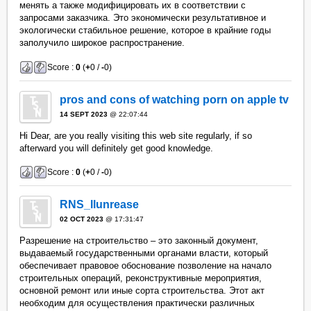
менять а также модифицировать их в соответствии с
запросами заказчика. Это экономически результативное и
экологически стабильное решение, которое в крайние годы
заполучило широкое распространение.
Score :
0
(
+
0 /
-
0)
pros and cons of watching porn on apple tv
14 SEPT 2023
@ 22:07:44
Hi Dear, are you really visiting this web site regularly, if so
afterward you will definitely get good knowledge.
Score :
0
(
+
0 /
-
0)
RNS_llunrease
02 OCT 2023
@ 17:31:47
Разрешение на строительство – это законный документ,
выдаваемый государственными органами власти, который
обеспечивает правовое обоснование позволение на начало
строительных операций, реконструктивные мероприятия,
основной ремонт или иные сорта строительства. Этот акт
необходим для осуществления практически различных