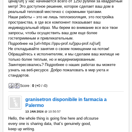
цена[/url] у нас начинается всего от 1250 рублей за квадратный
метр! Это доступное решение, которое сделает ваш дом в
реальный тепловой местечко с скромными тратами.
Наши работы – это не лишь теплоизоляция, это постройка
пространства, в где все компонент показывает ваш
индивидуальный образ. Мы берем во внимание все все твои
запросы, чтобы осуществить ваш дом еще более
гостеприимным и привлекательным.
Подробнее на [url=https://ppu-prof.ru/]ppu-prof.ru[/url]
Не откладывайте занятия о своем помещении на потом!
Обращайтесь к исполнителям, и мы сделаем ваш жилище не
только более теплым, но и модернизированным.
Заинтересовались? Подробнее о наших работах вы можете
узнать на веб-ресурсе. Добро пожаловать в мир уюта и
стандартов.
Score :
0
(
+
0 /
-
0)
granisetron disponibile in farmacia a
Palermo
13 JAN 2024
@ 10:50:57
Hello, the whole thing is going fine here and ofcourse
every one is sharing data, that’s genuinely good,
keep up writing.