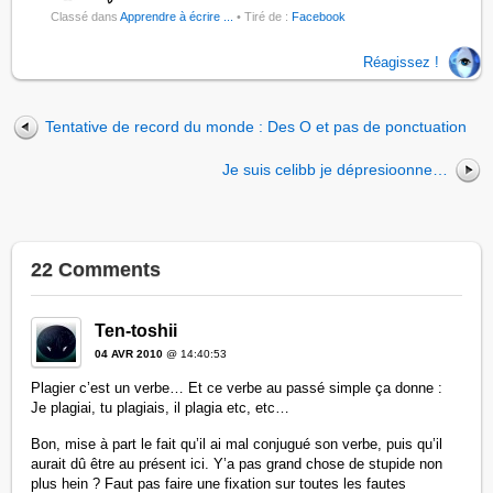
Classé dans
Apprendre à écrire ...
• Tiré de :
Facebook
Réagissez !
Tentative de record du monde : Des O et pas de ponctuation
Je suis celibb je dépresioonne…
22 Comments
Ten-toshii
04 AVR 2010
@ 14:40:53
Plagier c’est un verbe… Et ce verbe au passé simple ça donne :
Je plagiai, tu plagiais, il plagia etc, etc…
Bon, mise à part le fait qu’il ai mal conjugué son verbe, puis qu’il
aurait dû être au présent ici. Y’a pas grand chose de stupide non
plus hein ? Faut pas faire une fixation sur toutes les fautes