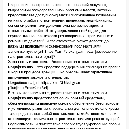
Разрешение на строительство – это правовой документ,
выделяемый государственными органами власти, который
предоставляет доступ юридически обоснованное позволение
на начало работы строительных процессов, модификацию,
основной ремонт или дополнительные разновидности
строительных работ. Этот уведомление необходим для
осуществления фактически разнообразных строительных и
ремонтных действий, и его отсутствие может довести до
важными правовыми и финансовыми последствиями.
Зачем же нужно [url=https://xn--73-6kchjy.xn--p1ai/]разрешение
на строительство это[/url]?
Законность и контроль. Разрешение на строительство и
модификацию – это средство поддержания соблюдения правил
и норм в процессе эрекции. Оно обеспечивает гарантийное
выполнение законов и стандартов.
Подробнее на [url=https://xn--73-6kchjy.xn--
p1ai/]http://rns50.ru[/url]
В окончательном итоге, разрешение на строительство и
модификацию представляет собой важный средством,
обеспечивающим правовую основу, обеспечение безопасности
и устойчивое развитие строительной деятельности. Оно кроме
того представляет собой неотъемлемым действием для всех,
кто планирует заниматься строительством или реконструкцией
недвижимости, и присутствие способствует укреплению прав и