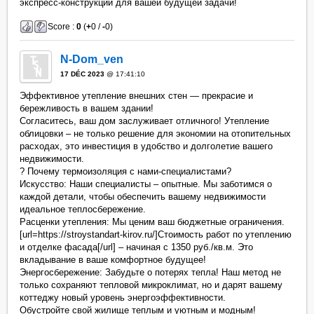
экспресс-конструкции для вашей будущей задачи!
Score :
0
(
+
0 /
-
0)
N-Dom_ven
17 DÉC 2023
@ 17:41:10
Эффективное утепление внешних стен — прекрасие и
бережливость в вашем здании!
Согласитесь, ваш дом заслуживает отличного! Утепление
облицовки – не только решение для экономии на отопительных
расходах, это инвестиция в удобство и долголетие вашего
недвижимости.
? Почему термоизоляция с нами-специалистами?
Искусство: Наши специалисты – опытные. Мы заботимся о
каждой детали, чтобы обеспечить вашему недвижимости
идеальное теплосбережение.
Расценки утепления: Мы ценим ваш бюджетные ограничения.
[url=https://stroystandart-kirov.ru/]Стоимость работ по утеплению
и отделке фасада[/url] – начиная с 1350 руб./кв.м. Это
вкладывание в ваше комфортное будущее!
Энергосбережение: Забудьте о потерях тепла! Наш метод не
только сохраняют тепловой микроклимат, но и дарят вашему
коттеджу новый уровень энергоэффективности.
Обустройте свой жилище теплым и уютным и модным!