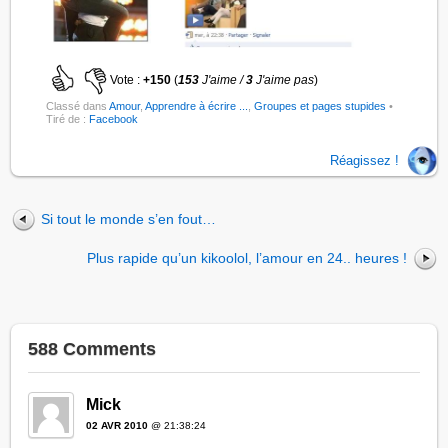
Vote :
+150
(
153
J'aime /
3
J'aime pas
)
Classé dans
Amour
,
Apprendre à écrire ...
,
Groupes et pages stupides
•
Tiré de :
Facebook
Réagissez !
Si tout le monde s’en fout…
Plus rapide qu’un kikoolol, l’amour en 24.. heures !
588 Comments
Mick
02 AVR 2010
@ 21:38:24