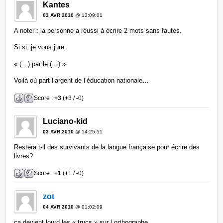
Kantes
03 AVR 2010
@ 13:09:01
A noter : la personne a réussi à écrire 2 mots sans fautes.
Si si, je vous jure:
« (…) par le (…) »
Voilà où part l’argent de l’éducation nationale…
Score :
+3
(
+
3 /
-
0)
Luciano-kid
03 AVR 2010
@ 14:25:51
Restera t-il des survivants de la langue française pour écrire des
livres?
Score :
+1
(
+
1 /
-
0)
zot
04 AVR 2010
@ 01:02:09
ca devient lourd les « trucs » sur l orthographe