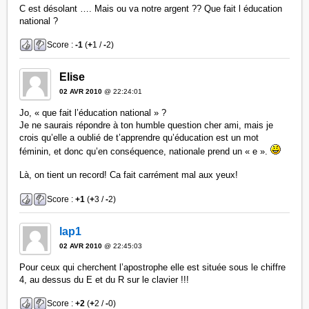
C est désolant …. Mais ou va notre argent ?? Que fait l éducation
national ?
Score :
-1
(
+
1 /
-
2)
Elise
02 AVR 2010
@ 22:24:01
Jo, « que fait l’éducation national » ?
Je ne saurais répondre à ton humble question cher ami, mais je
crois qu’elle a oublié de t’apprendre qu’éducation est un mot
féminin, et donc qu’en conséquence, nationale prend un « e ».
Là, on tient un record! Ca fait carrément mal aux yeux!
Score :
+1
(
+
3 /
-
2)
lap1
02 AVR 2010
@ 22:45:03
Pour ceux qui cherchent l’apostrophe elle est située sous le chiffre
4, au dessus du E et du R sur le clavier !!!
Score :
+2
(
+
2 /
-
0)