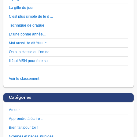
La gifle du jour
C'est plus simple de le d ...
Technique de drague
Et une bonne année...
Moi aussi j'te dit "fuuuc ...
On a la classe ou l'on ne ...
Il faut MSN pour être su ...
Voir le classement
Catégories
Amour
Apprendre à écrire …
Bien fait pour toi !
Groupes et pages stupides