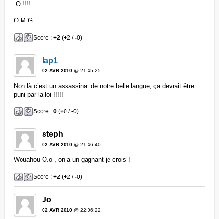
:O !!!!
O-M-G
Score :
+2
(
+
2 /
-
0)
lap1
02 AVR 2010
@ 21:45:25
Non là c’est un assassinat de notre belle langue, ça devrait être
puni par la loi !!!!!
Score :
0
(
+
0 /
-
0)
steph
02 AVR 2010
@ 21:46:40
Wouahou O.o , on a un gagnant je crois !
Score :
+2
(
+
2 /
-
0)
Jo
02 AVR 2010
@ 22:06:22