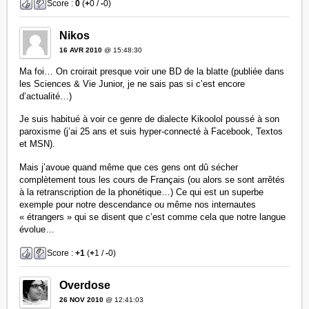
Score :
0
(
+
0 /
-
0)
Nikos
16 AVR 2010
@ 15:48:30
Ma foi… On croirait presque voir une BD de la blatte (publiée dans
les Sciences & Vie Junior, je ne sais pas si c’est encore
d’actualité…)
Je suis habitué à voir ce genre de dialecte Kikoolol poussé à son
paroxisme (j’ai 25 ans et suis hyper-connecté à Facebook, Textos
et MSN).
Mais j’avoue quand même que ces gens ont dû sécher
complètement tous les cours de Français (ou alors se sont arrêtés
à la retranscription de la phonétique…) Ce qui est un superbe
exemple pour notre descendance ou même nos internautes
« étrangers » qui se disent que c’est comme cela que notre langue
évolue…
Score :
+1
(
+
1 /
-
0)
Overdose
26 NOV 2010
@ 12:41:03