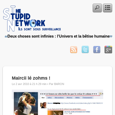
Deux choses sont infinies : l'Univers et la bêtise humaine
Maircii lé zohms !
Le 2 avr 2010 à 21 h 29 min •
Par BARON