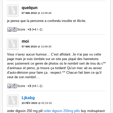
quelqun
07 MAI 2010
@ 14:08:48
je pense que la personne a confondu insolite et illicite.
Score :
+3
(
+
4 /
-
1)
moi
07 MAI 2010
@ 14:09:30
Vous n’avez aucun humour… C’est affolant. Je n’ai pas vu cette
page mais je suis tombée sur un site pas piqué des hannetons
avec justement ce genre de photos où le nombril sert de trou du c**
d’animaux et perso, je trouve ça tordant! Qu’un mec ait eu assez
d’auto-dérision pour faire ça : respect ^^ Chacun fait bien ce qu’il
veut de son nombril….
Score :
+3
(
+
4 /
-
1)
Ljkabg
23 FÉV 2023
@ 02:23:32
order digoxin 250 mg pill
order digoxin 250mg pills
buy molnupiravir