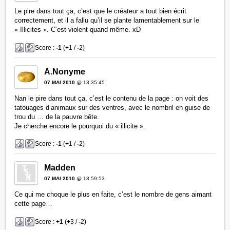
Le pire dans tout ça, c’est que le créateur a tout bien écrit
correctement, et il a fallu qu’il se plante lamentablement sur le
« Illicites ». C’est violent quand même. xD
Score :
-1
(
+
1 /
-
2)
A.Nonyme
07 MAI 2010
@ 13:35:45
Nan le pire dans tout ça, c’est le contenu de la page : on voit des
tatouages d’animaux sur des ventres, avec le nombril en guise de
trou du … de la pauvre bête.
Je cherche encore le pourquoi du « illicite ».
Score :
-1
(
+
1 /
-
2)
Madden
07 MAI 2010
@ 13:59:53
Ce qui me choque le plus en faite, c’est le nombre de gens aimant
cette page…
Score :
+1
(
+
3 /
-
2)