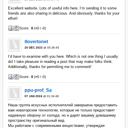
Excellent website. Lots of useful info here. I’m sending it to some
friends ans also sharing in delicious. And obviously, thanks for your
effort!
Score :
0
(
+
0 /
-
0)
tlovertonet
20 DÉC 2023
@ 05:36:45
I’d have to examine with you here. Which is not one thing I usually
do! I take pleasure in reading a post that may make folks think.
Additionally, thanks for permitting me to comment!
Score :
0
(
+
0 /
-
0)
ppu-prof_Sa
07 JAN 2024
@ 01:34:48
Наша группа искусных исполнителей завершена предоставить
вам новаторские технологии, которые не только предоставят
надежную оборону от холода, но и дарят вашему домашнему
пространству оригинальный вид.
Мы работаем с современными веществами, утверждая