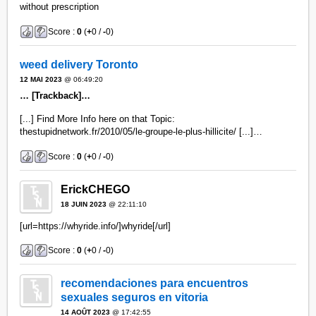
without prescription
Score :
0
(
+
0 /
-
0)
weed delivery Toronto
12 MAI 2023
@ 06:49:20
… [Trackback]…
[...] Find More Info here on that Topic:
thestupidnetwork.fr/2010/05/le-groupe-le-plus-hillicite/ [...]…
Score :
0
(
+
0 /
-
0)
ErickCHEGO
18 JUIN 2023
@ 22:11:10
[url=https://whyride.info/]whyride[/url]
Score :
0
(
+
0 /
-
0)
recomendaciones para encuentros
sexuales seguros en vitoria
14 AOÛT 2023
@ 17:42:55