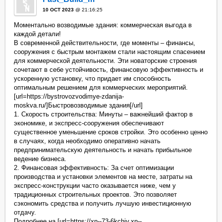
10 OCT 2023
@ 21:16:25
Моментально возводимые здания: коммерческая выгода в
каждой детали!
В современной действительности, где моменты – финансы,
сооружения с быстрым монтажем стали настоящим спасением
для коммерческой деятельности. Эти новаторские строения
сочетают в себе устойчивость, финансовую эффективность и
ускоренную установку, что придает им способность
оптимальным решением для коммерческих мероприятий.
[url=https://bystrovozvodimye-zdanija-
moskva.ru/]Быстровозводимые здания[/url]
1. Скорость строительства: Минуты – важнейший фактор в
экономике, и экспресс-сооружения обеспечивают
существенное уменьшение сроков стройки. Это особенно ценно
в случаях, когда необходимо оперативно начать
предпринимательскую деятельность и начать прибыльное
ведение бизнеса.
2. Финансовая эффективность: За счет оптимизации
производства и установки элементов на месте, затраты на
экспресс-конструкции часто оказывается ниже, чем у
традиционных строительных проектов. Это позволяет
сэкономить средства и получить лучшую инвестиционную
отдачу.
Подробнее на [url=https://xn--73-6kchjy.xn--