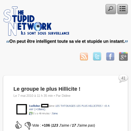
On peut être intelligent toute sa vie et stupide un instant.
41
Le groupe le plus Hillicite !
Le 7 mai 2010 à 11 h 35 min •
Par Didine
Vote :
+106
(
123
J'aime /
17
J'aime pas
)