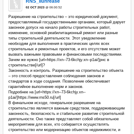
RNS_llunrease
02 OCT 2023
@ 06:00:52
Разрешение на строительство – это юридический документ,
предоставляемый государственными органами, который дарует
законное допуск на начало работы строительных работ,
изменение, основной реабилитационный ремонт или разные
типы строительной деятельности. Этот уведомление
необходим для выполнения в практических целях всех
строительных и ремонтных проектов, и его отсутствие может
вызвать важными правовыми и финансовыми последствиями.
Зачем же нужно [url=https://xn--73-6kchjy.xn--p1ai/]рнс в
строительстве[/url]?
Законность и контроль. Разрешение на строительство объекта
– это способ предоставления соблюдения законов и
стандартов в ходе создания. Позволение обеспечивает
гарантийное выполнение норм и законов.
Подробнее на [url=https://xn--73-6kchjy.xn--
p1ai/]https://www.rns50.ru[/url]
В финальном исходе, генеральное разрешение на
строительство является важным средством, поддерживающим
законность, безопасность и стабильное развитие строительной
деятельности. Оно также представляет собой обязательное
мероприятием для всех, кто собирается осуществлять
строительство или модернизацию объектов недвижимости, и