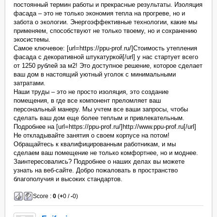
постоянный термин работы и прекрасные результаты. Изоляция
фасада – это не только экономия тепла на прогреве, но и
забота о экологии. Энергоэффективные технологии, какие мы
применяем, способствуют не только твоему, но и сохранению
экосистемы.
Самое ключевое: [url=https://ppu-prof.ru/]Стоимость утепления
фасада с декоративной штукатуркой[/url] у нас стартует всего
от 1250 рублей за м2! Это доступное решение, которое сделает
ваш дом в настоящий уютный уголок с минимальными
затратами.
Наши труды – это не просто изоляция, это создание
помещения, в где все компонент преломляет ваш
персональный манеру. Мы учтем все ваши запросы, чтобы
сделать ваш дом еще более теплым и привлекательным.
Подробнее на [url=https://ppu-prof.ru/]http://www.ppu-prof.ru[/url]
Не откладывайте занятия о своем корпусе на потом!
Обращайтесь к квалифицированным работникам, и мы
сделаем ваш помещение не только комфортнее, но и моднее.
Заинтересовались? Подробнее о наших делах вы можете
узнать на веб-сайте. Добро пожаловать в пространство
благополучия и высоких стандартов.
Score :
0
(
+
0 /
-
0)