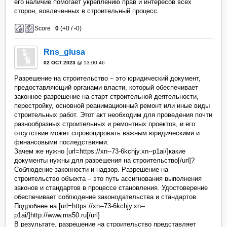
его наличие помогает укреплению прав и интересов всех
сторон, вовлеченных в строительный процесс.
Score :
0
(
+
0 /
-
0)
Rns_glusa
02 OCT 2023
@ 13:00:46
Разрешение на строительство – это юридический документ,
предоставляющий органами власти, который обеспечивает
законное разрешение на старт строительной деятельности,
перестройку, основной реанимационный ремонт или иные виды
строительных работ. Этот акт необходим для проведения почти
разнообразных строительных и ремонтных проектов, и его
отсутствие может спровоцировать важным юридическими и
финансовыми последствиями.
Зачем же нужно [url=https://xn--73-6kchjy.xn--p1ai/]какие
документы нужны для разрешения на строительство[/url]?
Соблюдение законности и надзор. Разрешение на
строительство объекта – это путь ассигнования выполнения
законов и стандартов в процессе становления. Удостоверение
обеспечивает соблюдение законодательства и стандартов.
Подробнее на [url=https://xn--73-6kchjy.xn--
p1ai/]http://www.rns50.ru[/url]
В результате, разрешение на строительство представляет