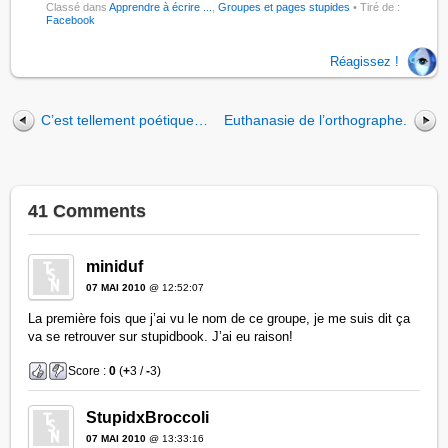
Classé dans
Apprendre à écrire ...
,
Groupes et pages stupides
• Tiré de :
Facebook
Réagissez !
C’est tellement poétique…
Euthanasie de l’orthographe.
41 Comments
miniduf
07 MAI 2010
@ 12:52:07
La première fois que j’ai vu le nom de ce groupe, je me suis dit ça
va se retrouver sur stupidbook. J’ai eu raison!
Score :
0
(
+
3 /
-
3)
StupidxBroccoli
07 MAI 2010
@ 13:33:16