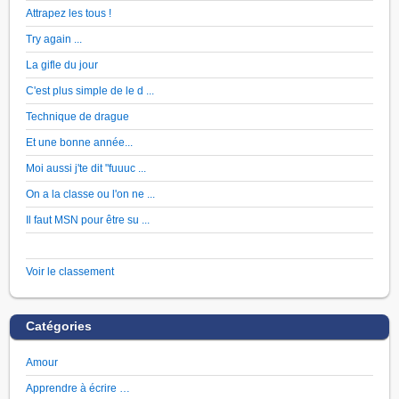
Attrapez les tous !
Try again ...
La gifle du jour
C'est plus simple de le d ...
Technique de drague
Et une bonne année...
Moi aussi j'te dit "fuuuc ...
On a la classe ou l'on ne ...
Il faut MSN pour être su ...
Voir le classement
Catégories
Amour
Apprendre à écrire …