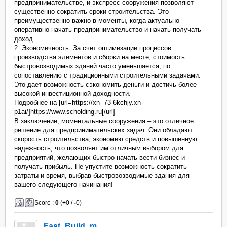
предпринимательстве, и экспресс-сооружения позволяют
существенно сократить сроки строительства. Это
преимущественно важно в моменты, когда актуально
оперативно начать предпринимательство и начать получать
доход.
2. Экономичность: За счет оптимизации процессов
производства элементов и сборки на месте, стоимость
быстровозводимых зданий часто уменьшается, по
сопоставлению с традиционными строительными задачами.
Это дает возможность сэкономить деньги и достичь более
высокой инвестиционной доходности.
Подробнее на [url=https://xn--73-6kchjy.xn--
p1ai/]https://www.scholding.ru[/url]
В заключение, моментальные сооружения – это отличное
решение для предпринимательских задач. Они обладают
скорость строительства, экономию средств и повышенную
надежность, что позволяет им отличным выбором для
предприятий, желающих быстро начать вести бизнес и
получать прибыль. Не упустите возможность сократить
затраты и время, выбрав быстровозводимые здания для
вашего следующего начинания!
Score :
0
(
+
0 /
-
0)
Fast_Build_m