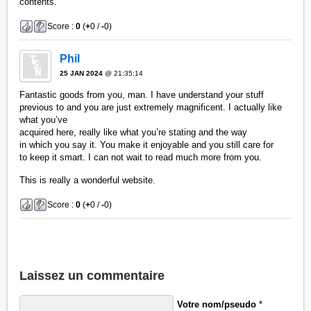
contents.
Score :
0
(
+
0 /
-
0)
Phil
25 JAN 2024
@ 21:35:14
Fantastic goods from you, man. I have understand your stuff
previous to and you are just extremely magnificent. I actually like
what you’ve
acquired here, really like what you’re stating and the way
in which you say it. You make it enjoyable and you still care for
to keep it smart. I can not wait to read much more from you.
This is really a wonderful website.
Score :
0
(
+
0 /
-
0)
Laissez un commentaire
Votre nom/pseudo
*