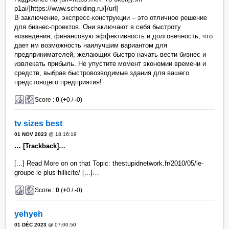
p1ai/]https://www.scholding.ru/[/url]
В заключение, экспресс-конструкции – это отличное решение
для бизнес-проектов. Они включают в себя быстроту
возведения, финансовую эффективность и долговечность, что
дает им возможность наилучшим вариантом для
предпринимателей, желающих быстро начать вести бизнес и
извлекать прибыль. Не упустите момент экономии времени и
средств, выбрав быстровозводимые здания для вашего
предстоящего предприятия!
Score :
0
(
+
0 /
-
0)
tv sizes best
01 NOV 2023
@ 18:16:19
… [Trackback]…
[...] Read More on on that Topic: thestupidnetwork.fr/2010/05/le-
groupe-le-plus-hillicite/ [...]…
Score :
0
(
+
0 /
-
0)
yehyeh
01 DÉC 2023
@ 07:00:50