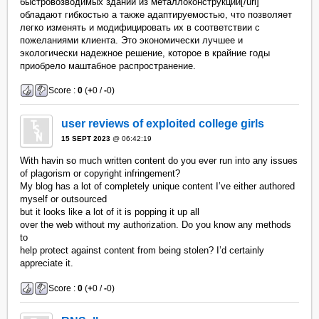
быстровозводимых зданий из металлоконструкций[/url]
обладают гибкостью а также адаптируемостью, что позволяет
легко изменять и модифицировать их в соответствии с
пожеланиями клиента. Это экономически лучшее и
экологически надежное решение, которое в крайние годы
приобрело маштабное распространение.
Score :
0
(
+
0 /
-
0)
user reviews of exploited college girls
15 SEPT 2023
@ 06:42:19
With havin so much written content do you ever run into any issues
of plagorism or copyright infringement?
My blog has a lot of completely unique content I’ve either authored
myself or outsourced
but it looks like a lot of it is popping it up all
over the web without my authorization. Do you know any methods
to
help protect against content from being stolen? I’d certainly
appreciate it.
Score :
0
(
+
0 /
-
0)