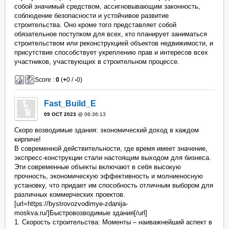
собой значимый средством, ассигновывающим законность,
соблюдение безопасности и устойчивое развитие
строительства. Оно кроме того представляет собой
обязательное поступком для всех, кто планирует заниматься
строительством или реконструкцией объектов недвижимости, и
присутствие способствует укреплению прав и интересов всех
участников, участвующих в строительном процессе.
Score :
0
(
+
0 /
-
0)
Fast_Build_E
09 OCT 2023
@ 06:36:13
Скоро возводимые здания: экономический доход в каждом
кирпиче!
В современной действительности, где время имеет значение,
экспресс-конструкции стали настоящим выходом для бизнеса.
Эти современные объекты включают в себя высокую
прочность, экономическую эффективность и молниеносную
установку, что придает им способность отличным выбором для
различных коммерческих проектов.
[url=https://bystrovozvodimye-zdanija-
moskva.ru/]Быстровозводимые здания[/url]
1. Скорость строительства: Моменты – наиважнейший аспект в