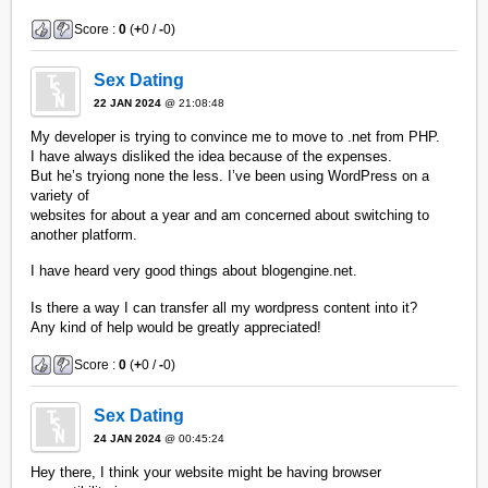
Score :
0
(
+
0 /
-
0)
Sex Dating
22 JAN 2024
@ 21:08:48
My developer is trying to convince me to move to .net from PHP.
I have always disliked the idea because of the expenses.
But he’s tryiong none the less. I’ve been using WordPress on a
variety of
websites for about a year and am concerned about switching to
another platform.
I have heard very good things about blogengine.net.
Is there a way I can transfer all my wordpress content into it?
Any kind of help would be greatly appreciated!
Score :
0
(
+
0 /
-
0)
Sex Dating
24 JAN 2024
@ 00:45:24
Hey there, I think your website might be having browser