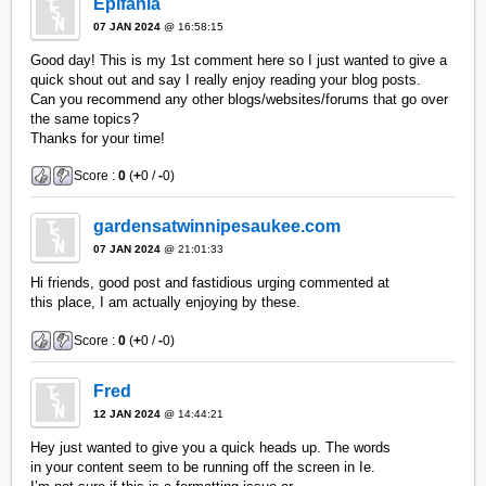
Epifania
07 JAN 2024
@ 16:58:15
Good day! This is my 1st comment here so I just wanted to give a
quick shout out and say I really enjoy reading your blog posts.
Can you recommend any other blogs/websites/forums that go over
the same topics?
Thanks for your time!
Score :
0
(
+
0 /
-
0)
gardensatwinnipesaukee.com
07 JAN 2024
@ 21:01:33
Hi friends, good post and fastidious urging commented at
this place, I am actually enjoying by these.
Score :
0
(
+
0 /
-
0)
Fred
12 JAN 2024
@ 14:44:21
Hey just wanted to give you a quick heads up. The words
in your content seem to be running off the screen in Ie.