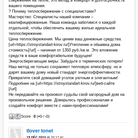
сбережения на тепле, это вклад в комфорт и долгосрочность
вашего помещения.
? Почему теплосбережение с специалистами?
Мастерство: Специалисты нашей компании –
квалифицированные. Наша команда заботимся о каждой
отдельной, чтобы обеспечить вашему жилью идеальное
теплосбережение.
Цена теплосбережения: Мы ценим ваш денежные средства.
[url=https://stroystandart-kirov.ru/]Утепление и обшивка дома
стоимость[/url] – начиная от 1350 руб./кв.м. Это вложение
средств в ваше комфортабельное будущее!
Энергосберегающие меры: Забудьте о термических потерях!
Наш метод не только сохраняют тепловую атмосферу, но и
дарят вашему дому новый стандарт энергоэффективности.
Превратите свой домашний уголок уютным и элегантным!
Подробнее на [url=https://stroystandart-kirov.ru/]веб-сайте
[/url]
Не передавайте на произвол судьбы свой загородный дом на
произвольное решение. Доверьтесь профессионалам и
создайте комфорт вместе с нами-профессионалами!
Score :
0
(
+
0 /
-
0)
tlover tonet
19 DÉC 2023
@ 20:17:41