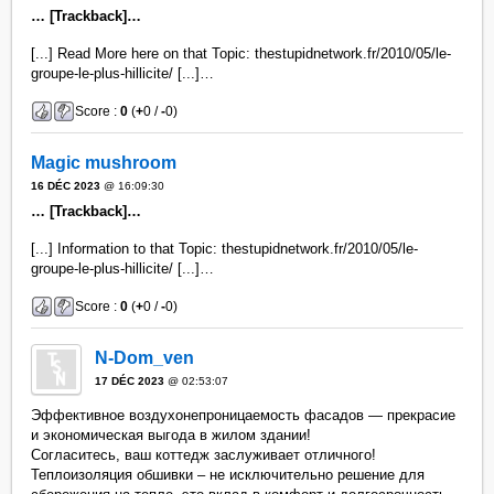
… [Trackback]…
[...] Read More here on that Topic: thestupidnetwork.fr/2010/05/le-
groupe-le-plus-hillicite/ [...]…
Score :
0
(
+
0 /
-
0)
Magic mushroom
16 DÉC 2023
@ 16:09:30
… [Trackback]…
[...] Information to that Topic: thestupidnetwork.fr/2010/05/le-
groupe-le-plus-hillicite/ [...]…
Score :
0
(
+
0 /
-
0)
N-Dom_ven
17 DÉC 2023
@ 02:53:07
Эффективное воздухонепроницаемость фасадов — прекрасие
и экономическая выгода в жилом здании!
Согласитесь, ваш коттедж заслуживает отличного!
Теплоизоляция обшивки – не исключительно решение для