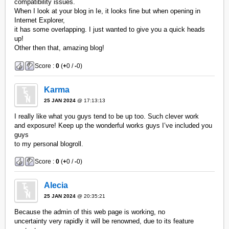
compatibility issues.
When I look at your blog in Ie, it looks fine but when opening in
Internet Explorer,
it has some overlapping. I just wanted to give you a quick heads
up!
Other then that, amazing blog!
Score :
0
(
+
0 /
-
0)
Karma
25 JAN 2024
@ 17:13:13
I really like what you guys tend to be up too. Such clever work
and exposure! Keep up the wonderful works guys I’ve included you
guys
to my personal blogroll.
Score :
0
(
+
0 /
-
0)
Alecia
25 JAN 2024
@ 20:35:21
Because the admin of this web page is working, no
uncertainty very rapidly it will be renowned, due to its feature