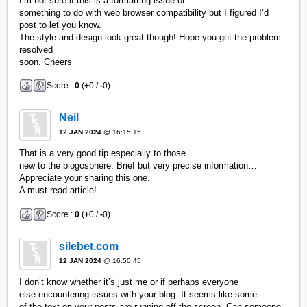
I’m not sure if this is a formatting issue or
something to do with web browser compatibility but I figured I’d
post to let you know.
The style and design look great though! Hope you get the problem
resolved
soon. Cheers
Score :
0
(
+
0 /
-
0)
Neil
12 JAN 2024
@ 16:15:15
That is a very good tip especially to those
new to the blogosphere. Brief but very precise information…
Appreciate your sharing this one.
A must read article!
Score :
0
(
+
0 /
-
0)
silebet.com
12 JAN 2024
@ 16:50:45
I don’t know whether it’s just me or if perhaps everyone
else encountering issues with your blog. It seems like some
of the text on your posts are running off the screen. Can someone