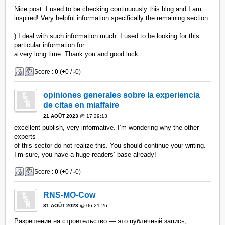
Nice post. I used to be checking continuously this blog and I am
inspired! Very helpful information specifically the remaining section
:
) I deal with such information much. I used to be looking for this
particular information for
a very long time. Thank you and good luck.
Score :
0
(
+
0 /
-
0)
opiniones generales sobre la experiencia
de citas en miaffaire
21 AOÛT 2023
@ 17:29:13
excellent publish, very informative. I’m wondering why the other
experts
of this sector do not realize this. You should continue your writing.
I’m sure, you have a huge readers’ base already!
Score :
0
(
+
0 /
-
0)
RNS-MO-Cow
31 AOÛT 2023
@ 06:21:26
Разрешение на строительство — это публичный запись,