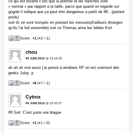
ce qui est bizarre c’est que la poitrine et les hanches sont
« normal » par rapport a la taille, parce que quand on regarde sur
gogole il indique que ça peut étre dangereux a partir de 88…(parlant
poids)
soit ils se sont trompés en prenant les mesures(d’ailleurs étranges
qu’ils l’ai fait ensemble) soit ce Thomas aime les bébés Kro!
Score :
+1
(
+
2 /
-
1)
chou
09 JUIN 2010
@ 15:16:25
ah ah ah moi aussi j’ai pensé à windows XP on est vraiment des
geeks Julay :p
Score :
+6
(
+
7 /
-
1)
Cytrox
09 JUIN 2010
@ 15:35:57
#8 Soit: C’est juste une blague
Score :
+1
(
+
1 /
-
0)