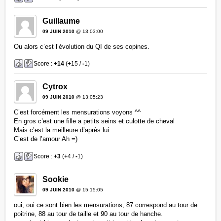
Guillaume
09 JUIN 2010
@ 13:03:00
Ou alors c’est l’évolution du QI de ses copines.
Score :
+14
(
+
15 /
-
1)
Cytrox
09 JUIN 2010
@ 13:05:23
C’est forcément les mensurations voyons ^^
En gros c’est une fille a petits seins et culotte de cheval
Mais c’est la meilleure d’après lui
C’est de l’amour Ah =)
Score :
+3
(
+
4 /
-
1)
Sookie
09 JUIN 2010
@ 15:15:05
oui, oui ce sont bien les mensurations, 87 correspond au tour de
poitrine, 88 au tour de taille et 90 au tour de hanche.