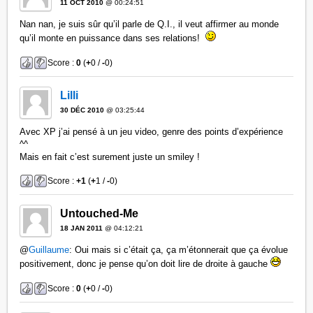
11 OCT 2010
@ 00:24:51
Nan nan, je suis sûr qu’il parle de Q.I., il veut affirmer au monde
qu’il monte en puissance dans ses relations!
Score :
0
(
+
0 /
-
0)
Lilli
30 DÉC 2010
@ 03:25:44
Avec XP j’ai pensé à un jeu video, genre des points d’expérience
^^
Mais en fait c’est surement juste un smiley !
Score :
+1
(
+
1 /
-
0)
Untouched-Me
18 JAN 2011
@ 04:12:21
@
Guillaume
: Oui mais si c’était ça, ça m’étonnerait que ça évolue
positivement, donc je pense qu’on doit lire de droite à gauche
Score :
0
(
+
0 /
-
0)