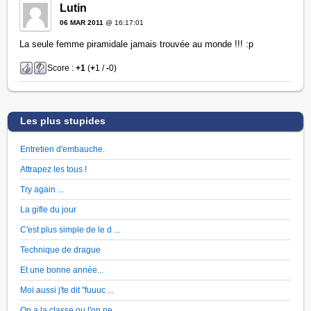
Lutin
06 MAR 2011
@ 16:17:01
La seule femme piramidale jamais trouvée au monde !!! :p
Score :
+1
(
+
1 /
-
0)
Les plus stupides
Entretien d'embauche.
Attrapez les tous !
Try again ...
La gifle du jour
C'est plus simple de le d ...
Technique de drague
Et une bonne année...
Moi aussi j'te dit "fuuuc ...
On a la classe ou l'on ne ...