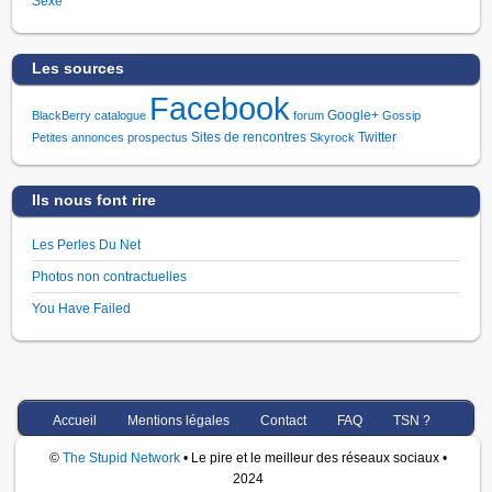
Sexe
Les sources
Facebook
Google+
BlackBerry
catalogue
forum
Gossip
Sites de rencontres
Twitter
Petites annonces
prospectus
Skyrock
Ils nous font rire
Les Perles Du Net
Photos non contractuelles
You Have Failed
Accueil
Mentions légales
Contact
FAQ
TSN ?
©
The Stupid Network
• Le pire et le meilleur des réseaux sociaux •
2024