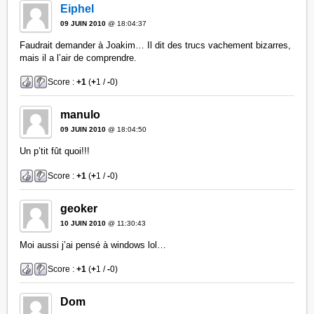
Eiphel
09 JUIN 2010
@ 18:04:37
Faudrait demander à Joakim… Il dit des trucs vachement bizarres,
mais il a l’air de comprendre.
Score :
+1
(
+
1 /
-
0)
manulo
09 JUIN 2010
@ 18:04:50
Un p’tit fût quoi!!!
Score :
+1
(
+
1 /
-
0)
geoker
10 JUIN 2010
@ 11:30:43
Moi aussi j’ai pensé à windows lol…
Score :
+1
(
+
1 /
-
0)
Dom