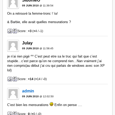
SidonieO
09 JUIN 2010
@ 11:39:54
On a retrouvé la femme-tronc ! \o/
& Barbie, elle avait quelles mensurations ?
Score :
+3
(
+
4 /
-
1)
Julay
09 JUIN 2010
@ 11:58:45
je n’ai rien pigé ^^ C’est peut etre sa le truc qui fait que c’est
stupide…c’est parce qu’on ne comprend rien…Nan vraiment j’ai
rien compris(au début j’ai cru qui parlais de windows avec son XP
lol)
Score :
+14
(
+
14 /
-
0)
admin
09 JUIN 2010
@ 12:02:50
C’est bien les mensurations
Enfin on pense ….
Score :
0
(
+
0 /
-
0)