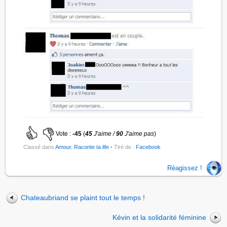
Vote :
-45
(
45
J'aime /
90
J'aime pas
)
Classé dans
Amour
,
Raconte ta life
• Tiré de :
Facebook
Réagissez !
Chateaubriand se plaint tout le temps !
Kévin et la solidarité féminine