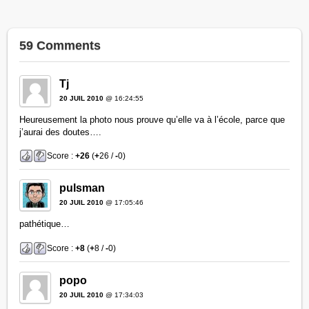
59 Comments
Tj
20 JUIL 2010
@ 16:24:55
Heureusement la photo nous prouve qu’elle va à l’école, parce que
j’aurai des doutes….
Score :
+26
(
+
26 /
-
0)
pulsman
20 JUIL 2010
@ 17:05:46
pathétique…
Score :
+8
(
+
8 /
-
0)
popo
20 JUIL 2010
@ 17:34:03