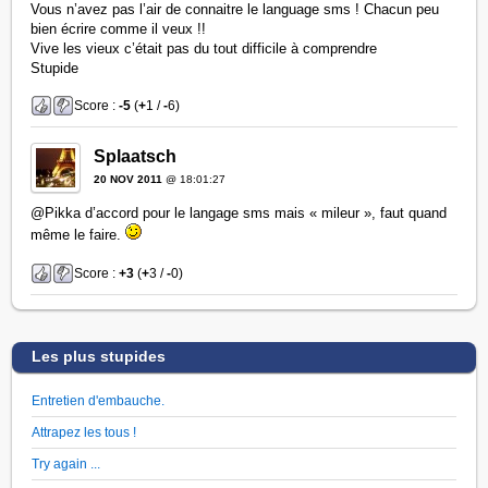
Vous n’avez pas l’air de connaitre le language sms ! Chacun peu
bien écrire comme il veux !!
Vive les vieux c’était pas du tout difficile à comprendre
Stupide
Score :
-5
(
+
1 /
-
6)
Splaatsch
20 NOV 2011
@ 18:01:27
@Pikka d’accord pour le langage sms mais « mileur », faut quand
même le faire.
Score :
+3
(
+
3 /
-
0)
Les plus stupides
Entretien d'embauche.
Attrapez les tous !
Try again ...