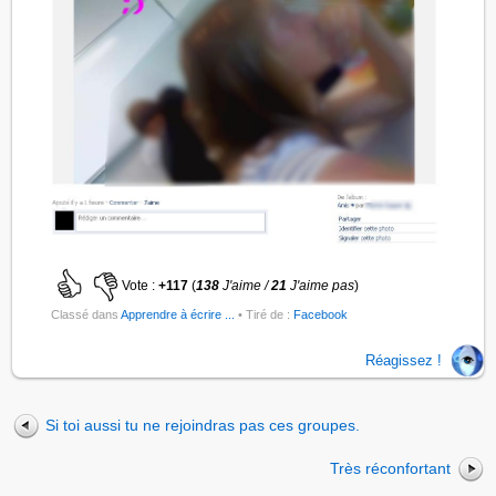
Vote :
+117
(
138
J'aime /
21
J'aime pas
)
Classé dans
Apprendre à écrire ...
• Tiré de :
Facebook
Réagissez !
Si toi aussi tu ne rejoindras pas ces groupes.
Très réconfortant