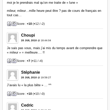
moi je le prendrais mal qu’on me traite de « lune »
mileur, mileur…mille heure peut être ? pas de cours de français en
tout cas…
Score :
+10
(
+
12 /
-
2)
Choupi
20 JUIL 2010
@ 18:44:04
Je sais pas vous, mais j’ai mis du temps avant de comprendre que
« mileur » = meilleure…. !!
Score :
+7
(
+
11 /
-
4)
Stéphanie
20 JUIL 2010
@ 19:59:27
J’avais lu « la plus bête » … ^^
Score :
+10
(
+
10 /
-
0)
Cedric