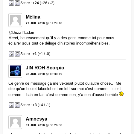
Score :
+24
(
+
26 /
-
2)
Mélina
27 JUIL 2010
@ 01:24:18
@Buzz l’Eclair
Merci, heureusement qu’il y a des gens comme toi pour nous
éclairer sous tout ce déluge d’histoires incompréhensibles.
Score :
+1
(
+
1 /
-
0)
JIN ROH Scorpio
28 JUIL 2010
@ 13:39:19
Ce genre de message ça me vexerait plutôt qu’autre chose… Me
dire qu’un boulet kikoolol est en kiff sur moi c’est comme… c’est
comme… bah en fait c’est comme rien, y’a rien d’aussi horrible
Score :
+3
(
+
4 /
-
1)
Amnesya
31 JUIL 2010
@ 08:26:38