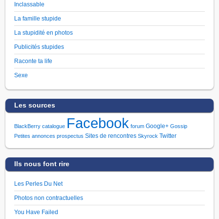
Inclassable
La famille stupide
La stupidité en photos
Publicités stupides
Raconte ta life
Sexe
Les sources
Facebook
Google+
BlackBerry
catalogue
forum
Gossip
Sites de rencontres
Twitter
Petites annonces
prospectus
Skyrock
Ils nous font rire
Les Perles Du Net
Photos non contractuelles
You Have Failed