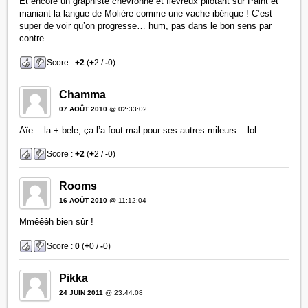
Et encore un graphiste chevronné et fiévreux pilotant sur Paint et
maniant la langue de Molière comme une vache ibérique ! C’est
super de voir qu’on progresse… hum, pas dans le bon sens par
contre.
Score :
+2
(
+
2 /
-
0)
Chamma
07 AOÛT 2010
@ 02:33:02
Aïe .. la + bele, ça l’a fout mal pour ses autres mileurs .. lol
Score :
+2
(
+
2 /
-
0)
Rooms
16 AOÛT 2010
@ 11:12:04
Mmêêêh bien sûr !
Score :
0
(
+
0 /
-
0)
Pikka
24 JUIN 2011
@ 23:44:08