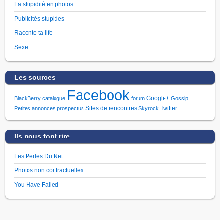
La stupidité en photos
Publicités stupides
Raconte ta life
Sexe
Les sources
Facebook
Google+
BlackBerry
catalogue
forum
Gossip
Sites de rencontres
Twitter
Petites annonces
prospectus
Skyrock
Ils nous font rire
Les Perles Du Net
Photos non contractuelles
You Have Failed