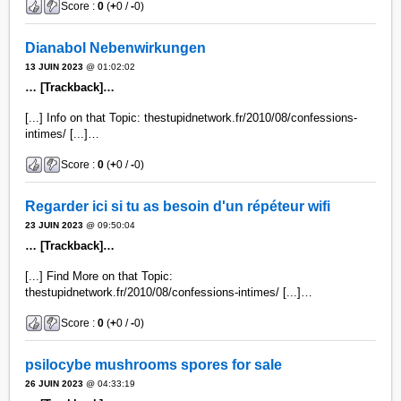
Score :
0
(
+
0 /
-
0)
Dianabol Nebenwirkungen
13 JUIN 2023
@ 01:02:02
… [Trackback]…
[...] Info on that Topic: thestupidnetwork.fr/2010/08/confessions-
intimes/ [...]…
Score :
0
(
+
0 /
-
0)
Regarder ici si tu as besoin d'un répéteur wifi
23 JUIN 2023
@ 09:50:04
… [Trackback]…
[...] Find More on that Topic:
thestupidnetwork.fr/2010/08/confessions-intimes/ [...]…
Score :
0
(
+
0 /
-
0)
psilocybe mushrooms spores for sale​
26 JUIN 2023
@ 04:33:19