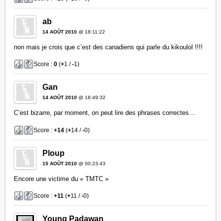
ab
14 AOÛT 2010
@ 18:11:22
non mais je crois que c’est des canadiens qui parle du kikoulol !!!!
Score :
0
(
+
1 /
-
1)
Gan
14 AOÛT 2010
@ 18:49:32
C’est bizarre, par moment, on peut lire des phrases correctes…
Score :
+14
(
+
14 /
-
0)
Ploup
15 AOÛT 2010
@ 00:23:43
Encore une victime du « TMTC »
Score :
+11
(
+
11 /
-
0)
Young Padawan