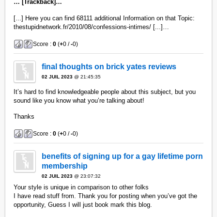
… [Trackback]…
[...] Here you can find 68111 additional Information on that Topic:
thestupidnetwork.fr/2010/08/confessions-intimes/ [...]…
Score :
0
(
+
0 /
-
0)
final thoughts on brick yates reviews
02 JUIL 2023
@ 21:45:35
It’s hard to find knowledgeable people about this subject, but you
sound like you know what you’re talking about!
Thanks
Score :
0
(
+
0 /
-
0)
benefits of signing up for a gay lifetime porn
membership
02 JUIL 2023
@ 23:07:32
Your style is unique in comparison to other folks
I have read stuff from. Thank you for posting when you’ve got the
opportunity, Guess I will just book mark this blog.