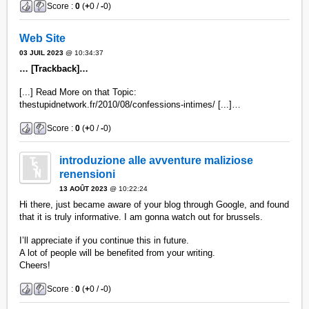
Score :
0
(
+
0 /
-
0)
Web Site
03 JUIL 2023
@ 10:34:37
… [Trackback]…
[...] Read More on that Topic:
thestupidnetwork.fr/2010/08/confessions-intimes/ [...]…
Score :
0
(
+
0 /
-
0)
introduzione alle avventure maliziose
renensioni
13 AOÛT 2023
@ 10:22:24
Hi there, just became aware of your blog through Google, and found
that it is truly informative. I am gonna watch out for brussels.
I’ll appreciate if you continue this in future.
A lot of people will be benefited from your writing.
Cheers!
Score :
0
(
+
0 /
-
0)