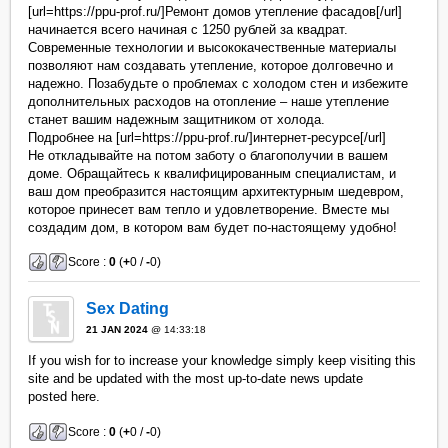
[url=https://ppu-prof.ru/]Ремонт домов утепление фасадов[/url]
начинается всего начиная с 1250 рублей за квадрат.
Современные технологии и высококачественные материалы
позволяют нам создавать утепление, которое долговечно и
надежно. Позабудьте о проблемах с холодом стен и избежите
дополнительных расходов на отопление – наше утепление
станет вашим надежным защитником от холода.
Подробнее на [url=https://ppu-prof.ru/]интернет-ресурсе[/url]
Не откладывайте на потом заботу о благополучии в вашем
доме. Обращайтесь к квалифицированным специалистам, и
ваш дом преобразится настоящим архитектурным шедевром,
которое принесет вам тепло и удовлетворение. Вместе мы
создадим дом, в котором вам будет по-настоящему удобно!
Score :
0
(
+
0 /
-
0)
Sex Dating
21 JAN 2024
@ 14:33:18
If you wish for to increase your knowledge simply keep visiting this
site and be updated with the most up-to-date news update
posted here.
Score :
0
(
+
0 /
-
0)