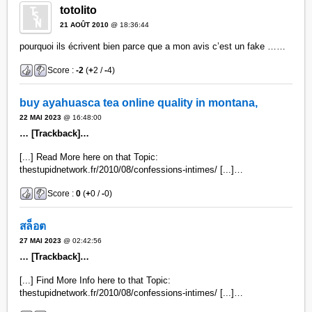
totolito
21 AOÛT 2010
@ 18:36:44
pourquoi ils écrivent bien parce que a mon avis c’est un fake ……
Score :
-2
(
+
2 /
-
4)
buy ayahuasca tea online quality in montana,
22 MAI 2023
@ 16:48:00
… [Trackback]…
[...] Read More here on that Topic:
thestupidnetwork.fr/2010/08/confessions-intimes/ [...]…
Score :
0
(
+
0 /
-
0)
สล็อต
27 MAI 2023
@ 02:42:56
… [Trackback]…
[...] Find More Info here to that Topic:
thestupidnetwork.fr/2010/08/confessions-intimes/ [...]…