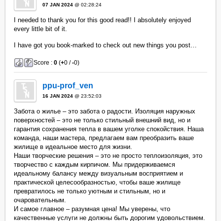
07 JAN 2024
@ 02:28:24
I needed to thank you for this good read!! I absolutely enjoyed
every little bit of it.
I have got you book-marked to check out new things you post…
Score :
0
(
+
0 /
-
0)
ppu-prof_ven
16 JAN 2024
@ 23:52:03
Забота о жилье – это забота о радости. Изоляция наружных
поверхностей – это не только стильный внешний вид, но и
гарантия сохранения тепла в вашем уголке спокойствия. Наша
команда, наши мастера, предлагаем вам преобразить ваше
жилище в идеальное место для жизни.
Наши творческие решения – это не просто теплоизоляция, это
творчество с каждым кирпичом. Мы придерживаемся
идеальному балансу между визуальным восприятием и
практической целесообразностью, чтобы ваше жилище
превратилось не только уютным и стильным, но и
очаровательным.
И самое главное – разумная цена! Мы уверены, что
качественные услуги не должны быть дорогим удовольствием.