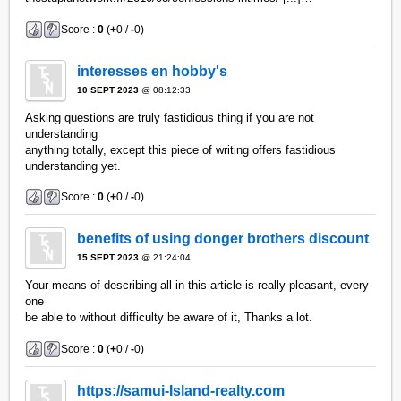
Score :
0
(
+
0 /
-
0)
interesses en hobby's
10 SEPT 2023
@ 08:12:33
Asking questions are truly fastidious thing if you are not
understanding
anything totally, except this piece of writing offers fastidious
understanding yet.
Score :
0
(
+
0 /
-
0)
benefits of using donger brothers discount
15 SEPT 2023
@ 21:24:04
Your means of describing all in this article is really pleasant, every
one
be able to without difficulty be aware of it, Thanks a lot.
Score :
0
(
+
0 /
-
0)
https://samui-Island-realty.com