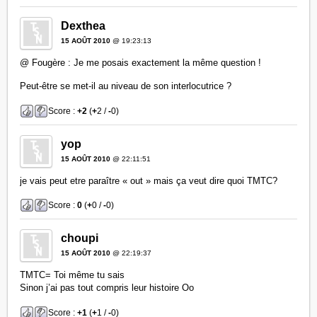
Dexthea
15 AOÛT 2010
@ 19:23:13
@ Fougère : Je me posais exactement la même question !
Peut-être se met-il au niveau de son interlocutrice ?
Score :
+2
(
+
2 /
-
0)
yop
15 AOÛT 2010
@ 22:11:51
je vais peut etre paraître « out » mais ça veut dire quoi TMTC?
Score :
0
(
+
0 /
-
0)
choupi
15 AOÛT 2010
@ 22:19:37
TMTC= Toi même tu sais
Sinon j’ai pas tout compris leur histoire Oo
Score :
+1
(
+
1 /
-
0)