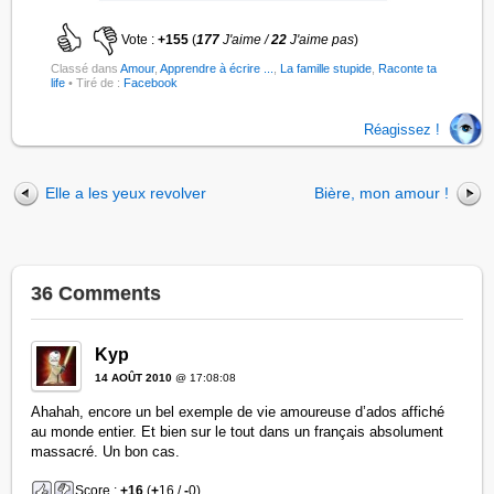
Vote :
+155
(
177
J'aime /
22
J'aime pas
)
Classé dans
Amour
,
Apprendre à écrire ...
,
La famille stupide
,
Raconte ta
life
• Tiré de :
Facebook
Réagissez !
Elle a les yeux revolver
Bière, mon amour !
36 Comments
Kyp
14 AOÛT 2010
@ 17:08:08
Ahahah, encore un bel exemple de vie amoureuse d’ados affiché
au monde entier. Et bien sur le tout dans un français absolument
massacré. Un bon cas.
Score :
+16
(
+
16 /
-
0)