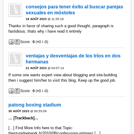
consejos para tener éxito al buscar parejas
sexuales en móstoles
18 AOÛT 2023
@ 11:35:18
Thanks in favor of sharing such a good thought, paragraph is
fastidious, thats why i have read it entirely
Score :
0
(
+
0 /
-
0)
ventajas y desventajas de los tríos en dos
hermanas
21 AOÛT 2023
@ 04:07:14
If some one wants expert view about blogging and site-building
then i suggest him/her to visit this blog, Keep up the good job.
Score :
0
(
+
0 /
-
0)
patong boxing stadium
30 AOÛT 2023
@ 00:55:09
… [Trackback]…
[...] Find More Info here to that Topic:
thestupidnetwork.fr/2010/08/confessions-intimes/ [...]…