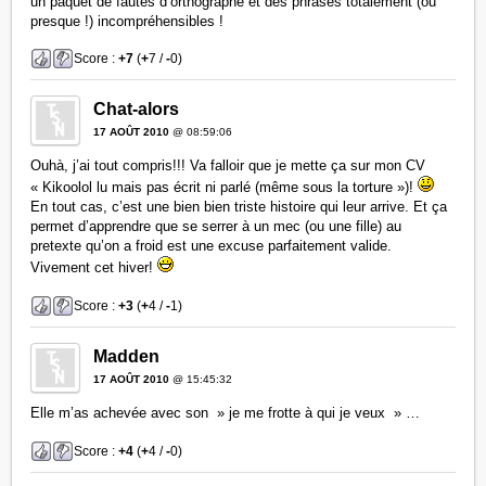
un paquet de fautes d’orthographe et des phrases totalement (ou
presque !) incompréhensibles !
Score :
+7
(
+
7 /
-
0)
Chat-alors
17 AOÛT 2010
@ 08:59:06
Ouhà, j’ai tout compris!!! Va falloir que je mette ça sur mon CV
« Kikoolol lu mais pas écrit ni parlé (même sous la torture »)!
En tout cas, c’est une bien bien triste histoire qui leur arrive. Et ça
permet d’apprendre que se serrer à un mec (ou une fille) au
pretexte qu’on a froid est une excuse parfaitement valide.
Vivement cet hiver!
Score :
+3
(
+
4 /
-
1)
Madden
17 AOÛT 2010
@ 15:45:32
Elle m’as achevée avec son » je me frotte à qui je veux » …
Score :
+4
(
+
4 /
-
0)