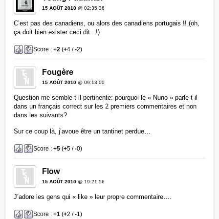
15 AOÛT 2010
@ 02:35:36
C’est pas des canadiens, ou alors des canadiens portugais !! (oh,
ça doit bien exister ceci dit.. !)
Score :
+2
(
+
4 /
-
2)
Fougère
15 AOÛT 2010
@ 09:13:00
Question me semble-t-il pertinente: pourquoi le « Nuno » parle-t-il
dans un français correct sur les 2 premiers commentaires et non
dans les suivants?
Sur ce coup là, j’avoue être un tantinet perdue…
Score :
+5
(
+
5 /
-
0)
Flow
15 AOÛT 2010
@ 19:21:56
J’adore les gens qui « like » leur propre commentaire….
Score :
+1
(
+
2 /
-
1)