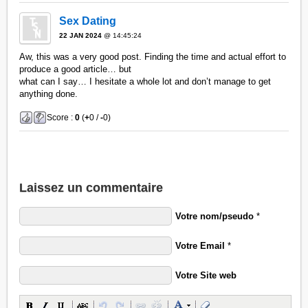
Sex Dating
22 JAN 2024
@ 14:45:24
Aw, this was a very good post. Finding the time and actual effort to
produce a good article… but
what can I say… I hesitate a whole lot and don’t manage to get
anything done.
Score :
0
(
+
0 /
-
0)
Laissez un commentaire
Votre nom/pseudo
*
Votre Email
*
Votre Site web