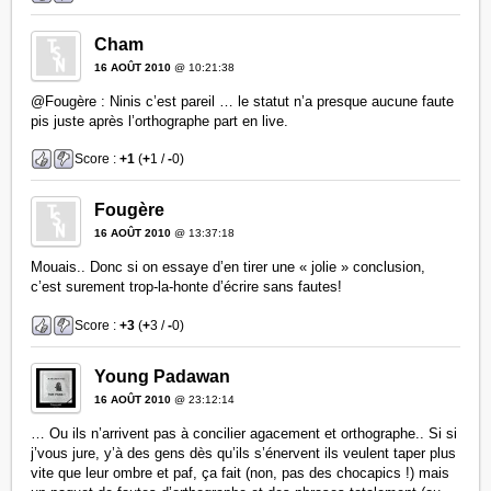
Cham
16 AOÛT 2010
@ 10:21:38
@Fougère : Ninis c’est pareil … le statut n’a presque aucune faute
pis juste après l’orthographe part en live.
Score :
+1
(
+
1 /
-
0)
Fougère
16 AOÛT 2010
@ 13:37:18
Mouais.. Donc si on essaye d’en tirer une « jolie » conclusion,
c’est surement trop-la-honte d’écrire sans fautes!
Score :
+3
(
+
3 /
-
0)
Young Padawan
16 AOÛT 2010
@ 23:12:14
… Ou ils n’arrivent pas à concilier agacement et orthographe.. Si si
j’vous jure, y’à des gens dès qu’ils s’énervent ils veulent taper plus
vite que leur ombre et paf, ça fait (non, pas des chocapics !) mais