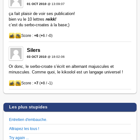
01 OCT 2010
@ 13:09:07
ça fait plaisir de voir ses publication!
bien vu le 10 lettres
reikk!
c’est du serbo-croates à la base;)
Score :
+6
(
+
6 /
-
0)
Silers
03 OCT 2010
@ 18:02:06
Or donc, le serbo-croate s’écrit en alternant majuscules et
minuscules. Comme quoi, le kikoolol est un langage universel !
Score :
+7
(
+
8 /
-
1)
Les plus stupides
Entretien d'embauche.
Attrapez les tous !
Try again ...