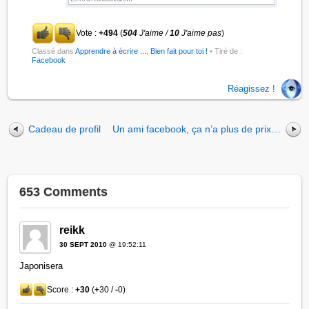
Vote :
+494
(
504
J'aime /
10
J'aime pas
)
Classé dans
Apprendre à écrire ...
,
Bien fait pour toi !
• Tiré de :
Facebook
Réagissez !
Cadeau de profil
Un ami facebook, ça n’a plus de prix…
653 Comments
reikk
30 SEPT 2010
@ 19:52:11
Japonisera
Score :
+30
(
+
30 /
-
0)