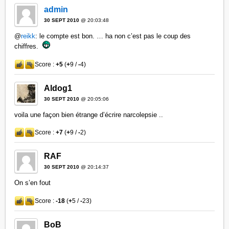
admin
30 SEPT 2010
@ 20:03:48
@
reikk
: le compte est bon. … ha non c’est pas le coup des
chiffres.
Score :
+5
(
+
9 /
-
4)
Aldog1
30 SEPT 2010
@ 20:05:06
voila une façon bien étrange d’écrire narcolepsie ..
Score :
+7
(
+
9 /
-
2)
RAF
30 SEPT 2010
@ 20:14:37
On s’en fout
Score :
-18
(
+
5 /
-
23)
BoB