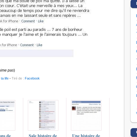
aime pas
)
ta life
• Tiré de :
Facebook
ons de
Sale histoire de
Une histoire de