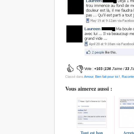
Vote :
+103
(
136
J'aime /
33
J'
Classé dans
Amour
,
Bien fait pour toi !
,
Raconte 
Vous aimerez aussi :
Tout est bon
Arret