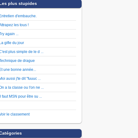
Les plus stupides
Entretien d'embauche.
Attrapez les tous !
Try again ...
La gifle du jour
C'est plus simple de le d ...
Technique de drague
Et une bonne année...
Moi aussi j'te dit "fuuuc ...
On a la classe ou l'on ne ...
Il faut MSN pour être su ...
Voir le classement
Catégories