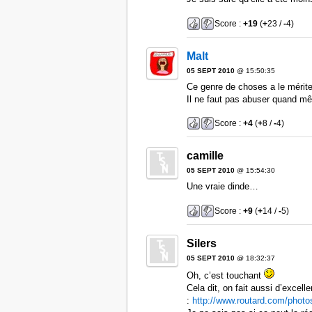
Score :
+19
(
+
23 /
-
4)
Malt
05 SEPT 2010
@ 15:50:35
Ce genre de choses a le mérit
Il ne faut pas abuser quand m
Score :
+4
(
+
8 /
-
4)
camille
05 SEPT 2010
@ 15:54:30
Une vraie dinde…
Score :
+9
(
+
14 /
-
5)
Silers
05 SEPT 2010
@ 18:32:37
Oh, c’est touchant
Cela dit, on fait aussi d’excel
:
http://www.routard.com/phot