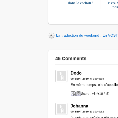
dans le cochon !
vivre 
pas
La traduction du weekend : En VOST
45 Comments
Dodo
05 SEPT 2010
@ 15:46:35
En même temps, elle s’appelle
Score :
+5
(
+
10 /
-
5)
Johanna
05 SEPT 2010
@ 15:49:32
Je suis sure qu’elle a été moin