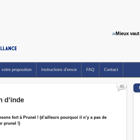
Mieux vaut
votre proposition
Instructions d’envoi
FAQ
Contact
45
n d’inde
ons fort à Prunel ! (d’ailleurs pourquoi il n’y a pas de
r prunel !)