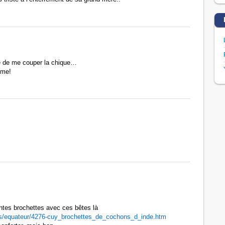
e de me couper la chique…
ême!
lentes brochettes avec ces bêtes là
os/equateur/4276-cuy_brochettes_de_cochons_d_inde.htm