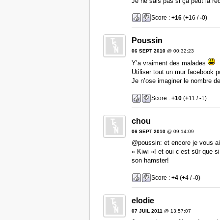
Je ne sais pas si ça peut la r
Score :
+16
(
+
16 /
-
0)
Poussin
06 SEPT 2010
@ 00:32:23
Y’a vraiment des malades
Utiliser tout un mur facebook p
Je n’ose imaginer le nombre de 
Score :
+10
(
+
11 /
-
1)
chou
06 SEPT 2010
@ 09:14:09
@poussin: et encore je vous a
« Kiwi »! et oui c’est sûr que s
son hamster!
Score :
+4
(
+
4 /
-
0)
elodie
07 JUIL 2011
@ 13:57:07