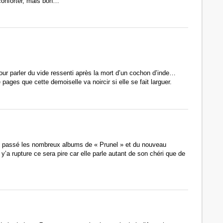
éconforter, mais bon…
our parler du vide ressenti après la mort d’un cochon d’inde…
pages que cette demoiselle va noircir si elle se fait larguer.
i passé les nombreux albums de « Prunel » et du nouveau
i y’a rupture ce sera pire car elle parle autant de son chéri que de