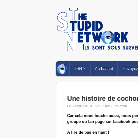
TSN ?
Au hasard
Envoyez 
Une histoire de cocho
Le 5 sept 2010 à 15 h 32 min •
Par chou
Car cela nous touche aussi, nous pens
groupe ou fan page sur facebook pou
A lire de bas en haut !