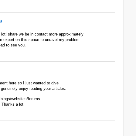
u
o a lot! share we be in contact more approximately
an expert on this space to unravel my problem.
ead to see you.
ent here so I just wanted to give
 genuinely enjoy reading your articles.
blogs/websites/forums
 Thanks a lot!