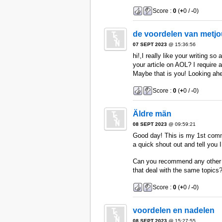
Score :
0
(
+
0 /
-
0)
de voordelen van metjo
07 SEPT 2023
@ 15:36:56
hi!,I really like your writing s
your article on AOL? I require 
Maybe that is you! Looking ah
Score :
0
(
+
0 /
-
0)
Äldre män
08 SEPT 2023
@ 09:59:21
Good day! This is my 1st comm
a quick shout out and tell you I
Can you recommend any other 
that deal with the same topics?
Score :
0
(
+
0 /
-
0)
voordelen en nadelen
08 SEPT 2023
@ 15:27:55