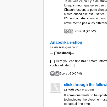
Je ne vois ce qu’il y a de stupi
lorsqu’il meurt que se soit soi
Chacun ressent la perte d’un a
autres quand elle est justifiée.
PS: un hamster et un cochon d
arrive même pas à les differenc
Score :
0
(
+
2 /
-
2)
Anabolika e-shop
20 MAI 2023
@ 02:56:26
… [Trackback]…
[...] Here you can find 84179 more Inform
cochon-dinde/ [...]…
Score :
0
(
+
0 /
-
0)
click through the follo
12 AOÛT 2023
@ 17:10:55
If some one wants to be update
technologies therefore he must
to date all the time.