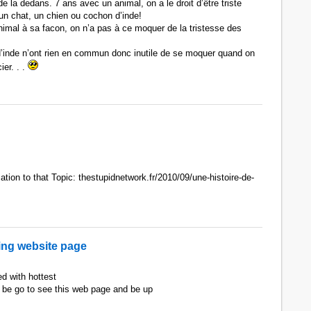
de la dedans. 7 ans avec un animal, on a le droit d’être triste
t un chat, un chien ou cochon d’inde!
nimal à sa facon, on n’a pas à ce moquer de la tristesse des
’inde n’ont rien en commun donc inutile de se moquer quand on
ier. . .
ation to that Topic: thestupidnetwork.fr/2010/09/une-histoire-de-
wing website page
d with hottest
 be go to see this web page and be up