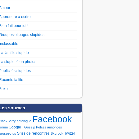
Amour
Apprendre à écrire …
Bien fait pour toi !
Groupes et pages stupides
Inclassable
La famille stupide
La stupidité en photos
Publicités stupides
Raconte ta life
Sexe
Les sources
Facebook
BlackBerry
catalogue
Google+
forum
Gossip
Petites annonces
Sites de rencontres
Twitter
prospectus
Skyrock