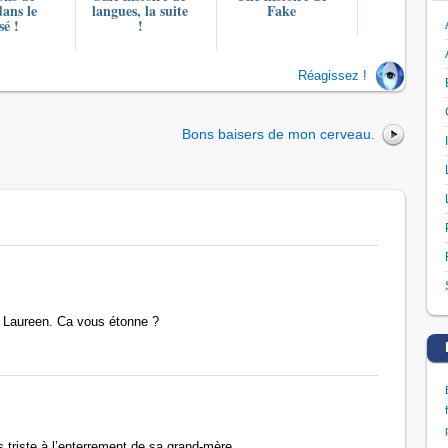
dans le
langues, la suite
Fake
sé !
!
Réagissez !
Bons baisers de mon cerveau.
 Laureen. Ca vous étonne ?
s triste à l’enterrement de sa grand-mère..