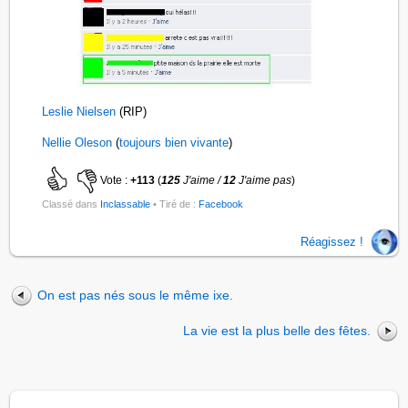
Leslie Nielsen
(RIP)
Nellie Oleson
(
toujours bien vivante
)
Vote :
+113
(
125
J'aime /
12
J'aime pas
)
Classé dans
Inclassable
• Tiré de :
Facebook
Réagissez !
On est pas nés sous le même ixe.
La vie est la plus belle des fêtes.