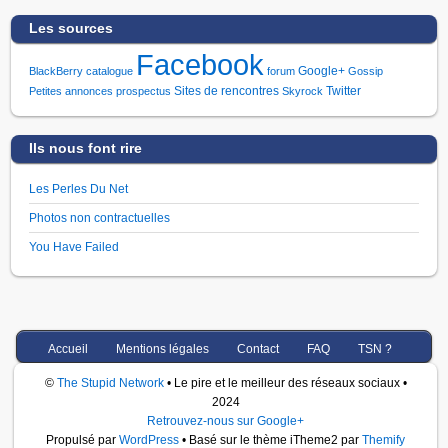
Les sources
Facebook
Google+
BlackBerry
catalogue
forum
Gossip
Sites de rencontres
Twitter
Petites annonces
prospectus
Skyrock
Ils nous font rire
Les Perles Du Net
Photos non contractuelles
You Have Failed
Accueil
Mentions légales
Contact
FAQ
TSN ?
©
The Stupid Network
• Le pire et le meilleur des réseaux sociaux •
2024
Retrouvez-nous sur Google+
Propulsé par
WordPress
• Basé sur le thème iTheme2 par
Themify