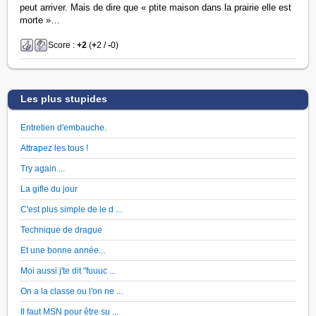
peut arriver. Mais de dire que « ptite maison dans la prairie elle est
morte »…
Score :
+2
(
+
2 /
-
0)
Les plus stupides
Entretien d'embauche.
Attrapez les tous !
Try again ...
La gifle du jour
C'est plus simple de le d ...
Technique de drague
Et une bonne année...
Moi aussi j'te dit "fuuuc ...
On a la classe ou l'on ne ...
Il faut MSN pour être su ...