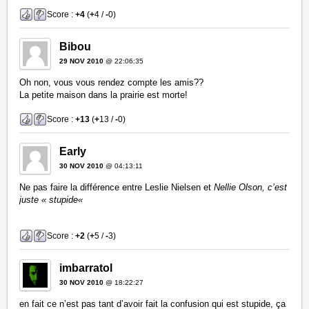
Score :
+4
(
+
4 /
-
0)
Bibou
29 NOV 2010
@ 22:06:35
Oh non, vous vous rendez compte les amis??
La petite maison dans la prairie est morte!
Score :
+13
(
+
13 /
-
0)
Early
30 NOV 2010
@ 04:13:11
Ne pas faire la différence entre Leslie Nielsen et
Nellie Olson, c’est
juste «
stupide
«
Score :
+2
(
+
5 /
-
3)
imbarratol
30 NOV 2010
@ 18:22:27
en fait ce n’est pas tant d’avoir fait la confusion qui est stupide, ça