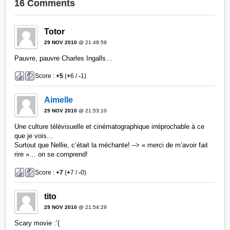
16 Comments
Totor
29 NOV 2010
@ 21:49:59
Pauvre, pauvre Charles Ingalls…
Score :
+5
(
+
6 /
-
1)
Aimelle
29 NOV 2010
@ 21:53:10
Une culture télévisuelle et cinématographique irréprochable à ce
que je vois…
Surtout que Nellie, c’était la méchante! –> « merci de m’avoir fait
rire »… on se comprend!
Score :
+7
(
+
7 /
-
0)
tito
29 NOV 2010
@ 21:54:29
Scary movie :’(