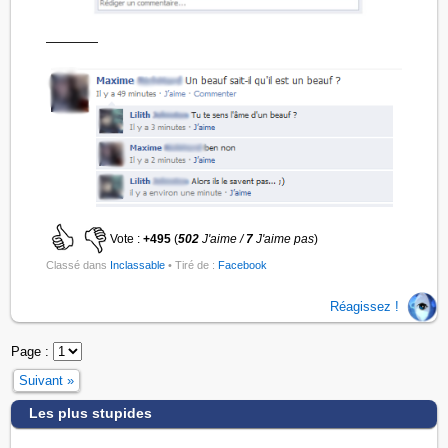
————
Vote :
+495
(
502
J'aime /
7
J'aime pas
)
Classé dans
Inclassable
• Tiré de :
Facebook
Réagissez !
Page :
Suivant »
Les plus stupides