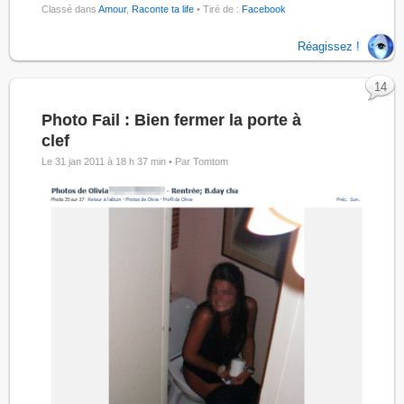
Classé dans
Amour
,
Raconte ta life
• Tiré de :
Facebook
Réagissez !
14
Photo Fail : Bien fermer la porte à
clef
Le 31 jan 2011 à 18 h 37 min •
Par Tomtom