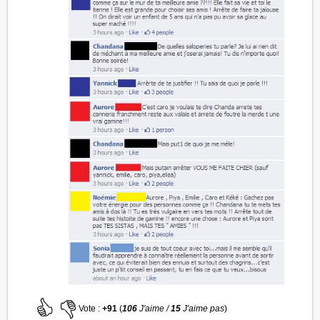
Vote :
+91
(
106
J'aime /
15
J'aime pas
)