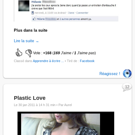
Plus dans la suite
Lire la suite →
Vote :
+168
(
169
J'aime /
1
J'aime pas
)
Classé dans
Apprendre à écrire ...
• Tiré de :
Facebook
Réagissez !
12
Plastic Love
Le 30 jan 2011 à 14 h 31 min •
Par Aurel