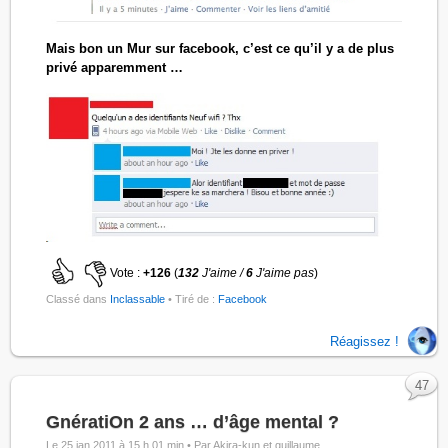
Mais bon un Mur sur facebook, c’est ce qu’il y a de plus
privé apparemment …
Vote :
+126
(
132
J'aime /
6
J'aime pas
)
Classé dans
Inclassable
• Tiré de :
Facebook
Réagissez !
47
GnératiOn 2 ans … d’âge mental ?
Le 25 jan 2011 à 15 h 01 min •
Par Akira-kun et guillaume