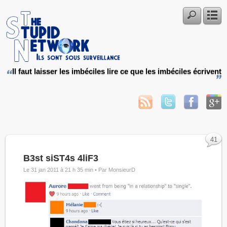
Il faut laisser les imbéciles lire ce que les imbéciles écrivent
41
B3st siST4s 4liF3
Le 31 jan 2011 à 21 h 35 min •
Par MonsieurD