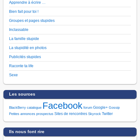
Apprendre à écrire …
Bien fait pour toi !
Groupes et pages stupides
Inclassable
La famille stupide
La stupidité en photos
Publicités stupides
Raconte ta life
Sexe
Les sources
Facebook
Google+
BlackBerry
catalogue
forum
Gossip
Sites de rencontres
Twitter
Petites annonces
prospectus
Skyrock
Ils nous font rire