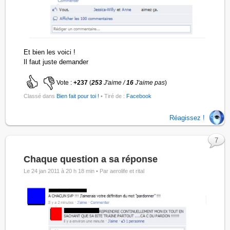
Et bien les voici !
Il faut juste demander
Vote :
+237
(
253
J'aime /
16
J'aime pas
)
Classé dans
Bien fait pour toi !
• Tiré de :
Facebook
Réagissez !
7
Chaque question a sa réponse
Le 24 jan 2011 à 20 h 18 min •
Par aerolife et rital