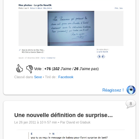
Vote :
+76
(
102
J'aime /
26
J'aime pas
)
Classé dans
Sexe
• Tiré de :
Facebook
Réagissez !
8
Une nouvelle définition de surprise…
Le 26 jan 2011 à 10 h 57 min •
Par David et Glabuk