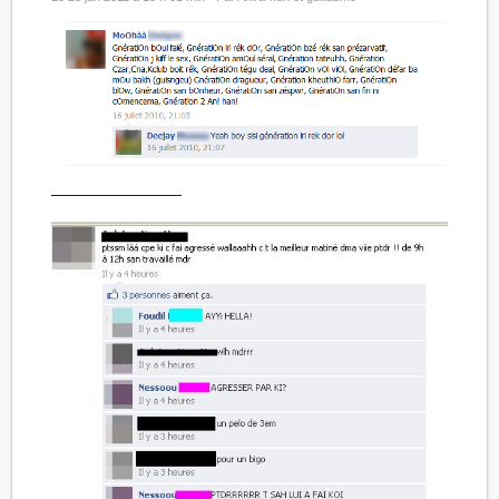
—————————