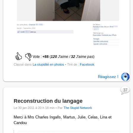
Vote :
+88
(
120
J'aime /
32
J'aime pas
)
Classé dans
La stupidité en photos
• Tiré de :
Facebook
Réagissez !
37
Reconstruction du langage
Le 30 jan 2011 à 20 h 18 min •
Par
The Stupid Network
Merci à Mrs Charles Ingalls, Martus, Julie, Celas, Lina et
Candou