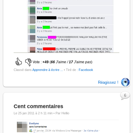
Vote :
+49
(
66
J'aime /
17
J'aime pas
)
Classé dans
Apprendre à écrire ...
• Tiré de :
Facebook
Réagissez !
6
Cent commentaires
Le 25 jan 2011 à 2 h 11 min •
Par Hellio