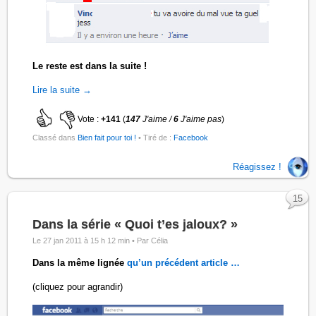
Le reste est dans la suite !
Lire la suite →
Vote :
+141
(
147
J'aime /
6
J'aime pas
)
Classé dans
Bien fait pour toi !
• Tiré de :
Facebook
Réagissez !
15
Dans la série « Quoi t’es jaloux? »
Le 27 jan 2011 à 15 h 12 min •
Par Célia
Dans la même lignée
qu’un précédent article …
(cliquez pour agrandir)