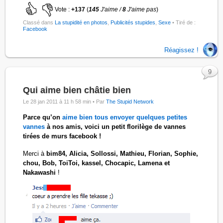
Vote :
+137
(
145
J'aime /
8
J'aime pas
)
Classé dans
La stupidité en photos
,
Publicités stupides
,
Sexe
• Tiré de :
Facebook
Réagissez !
9
Qui aime bien châtie bien
Le 28 jan 2011 à 11 h 58 min •
Par
The Stupid Network
Parce qu’on
aime bien tous envoyer quelques petites
vannes
à nos amis, voici un petit florilège de vannes
tirées de murs facebook !
Merci à
bim84, Alicia, Sollossi, Mathieu, Florian, Sophie,
chou, Bob, ToiToi, kassel, Chocapic, Lamena et
Nakawashi
!