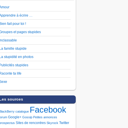
Amour
Apprendre à écrire …
Bien fait pour toi !
Groupes et pages stupides
Inclassable
La famille stupide
La stupidité en photos
Publicités stupides
Raconte ta life
Sexe
Les sources
Facebook
BlackBerry
catalogue
Google+
forum
Gossip
Petites annonces
Sites de rencontres
Twitter
prospectus
Skyrock