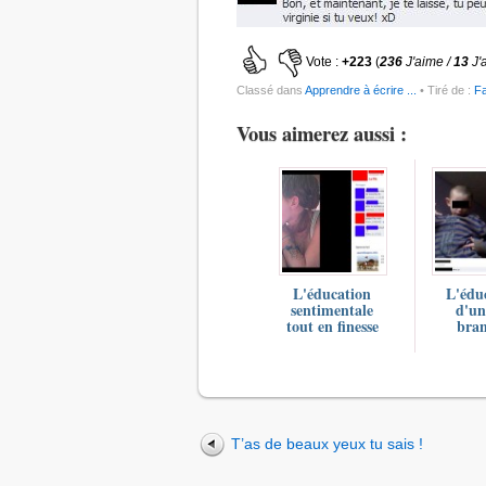
Vote :
+223
(
236
J'aime /
13
J'
Classé dans
Apprendre à écrire ...
• Tiré de :
F
Vous aimerez aussi :
L'éducation
L'édu
sentimentale
d'un
tout en finesse
bran
T’as de beaux yeux tu sais !