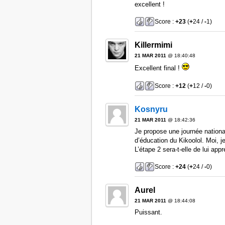
excellent !
Score :
+23
(
+
24 /
-
1)
Killermimi
21 MAR 2011
@ 18:40:48
Excellent final !
Score :
+12
(
+
12 /
-
0)
Kosnyru
21 MAR 2011
@ 18:42:36
Je propose une journée nationa
d’éducation du Kikoolol. Moi, j
L’étape 2 sera-t-elle de lui app
Score :
+24
(
+
24 /
-
0)
Aurel
21 MAR 2011
@ 18:44:08
Puissant.