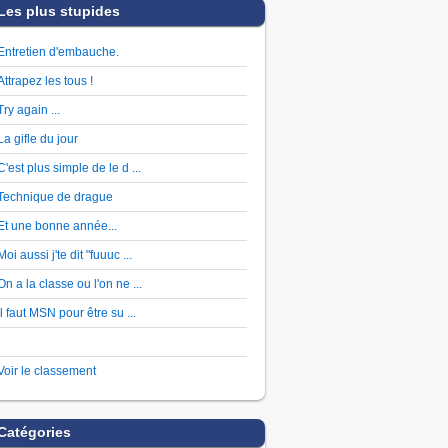
Les plus stupides
Entretien d'embauche.
Attrapez les tous !
Try again ...
La gifle du jour
C'est plus simple de le d ...
Technique de drague
Et une bonne année...
Moi aussi j'te dit "fuuuc ...
On a la classe ou l'on ne ...
Il faut MSN pour être su ...
Voir le classement
Catégories