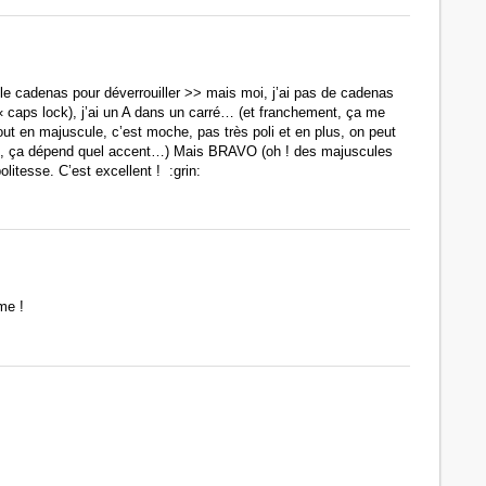
le cadenas pour déverrouiller >> mais moi, j’ai pas de cadenas
 « caps lock), j’ai un A dans un carré… (et franchement, ça me
tout en majuscule, c’est moche, pas très poli et en plus, on peut
n, ça dépend quel accent…) Mais BRAVO (oh ! des majuscules
politesse. C’est excellent ! :grin:
me !