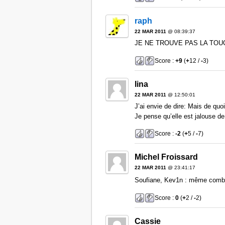
raph
22 MAR 2011
@ 08:39:37
JE NE TROUVE PAS LA TOU
Score :
+9
(
+
12 /
-
3)
lina
22 MAR 2011
@ 12:50:01
J’ai envie de dire: Mais de quo
Je pense qu’elle est jalouse de
Score :
-2
(
+
5 /
-
7)
Michel Froissard
22 MAR 2011
@ 23:41:17
Soufiane, Kev1n : même comb
Score :
0
(
+
2 /
-
2)
Cassie