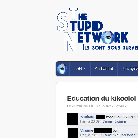
TSN ?
Au hasard
Envoyez 
Education du kikoolol
Le 21 mar 2011 à 18 h 25 min •
Par Alex