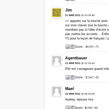
Jim
21 MAR 2011
@ 20:34:46
<< appuies sur la touche avec 
sur mon clavier (sur la touche
viendrais pas à l’idée d’écrire 
pas mettre les accents… Enfi
!!!) pour la leçon de français / 
Score :
-4
(
+
3 /
-
7)
Agentbauer
21 MAR 2011
@ 22:34:44
Elle est courageuse quand mê
Score :
-1
(
+
2 /
-
3)
Mael
22 MAR 2011
@ 08:24:00
Audrey, épouse moi
Score :
0
(
+
4 /
-
4)