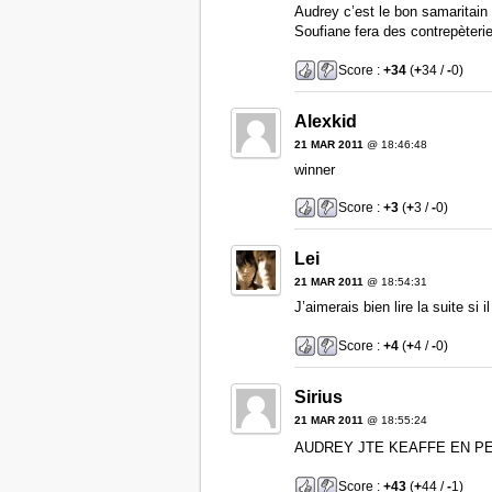
Audrey c’est le bon samaritain
Soufiane fera des contrepèteri
Score :
+34
(
+
34 /
-
0)
Alexkid
21 MAR 2011
@ 18:46:48
winner
Score :
+3
(
+
3 /
-
0)
Lei
21 MAR 2011
@ 18:54:31
J’aimerais bien lire la suite si 
Score :
+4
(
+
4 /
-
0)
Sirius
21 MAR 2011
@ 18:55:24
AUDREY JTE KEAFFE EN P
Score :
+43
(
+
44 /
-
1)