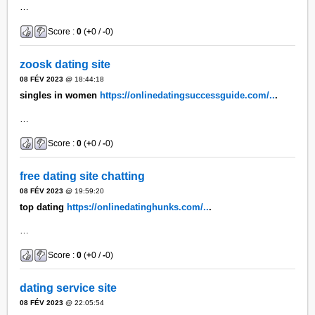
…
Score :
0
(
+
0 /
-
0)
zoosk dating site
08 FÉV 2023
@ 18:44:18
singles in women
https://onlinedatingsuccessguide.com/..
.
…
Score :
0
(
+
0 /
-
0)
free dating site chatting
08 FÉV 2023
@ 19:59:20
top dating
https://onlinedatinghunks.com/..
.
…
Score :
0
(
+
0 /
-
0)
dating service site
08 FÉV 2023
@ 22:05:54