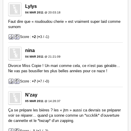
Lylys
04 MAR 2011
@ 20:03:18
Faut dire que « roudoudou cherie » est vraiment super laid comme
surnom
Score :
+2
(
+
3 /
-
1)
nina
04 MAR 2011
@ 21:21:09
Divorce Miss Copie ! Un mari comme cela, ce n’est pas gérable…
Ne vas pas bousiller tes plus belles années pour ce naze !
Score :
+7
(
+
7 /
-
0)
N'zay
05 MAR 2011
@ 14:26:37
Ça se prépare les bières ? les « jtm » aussi ca devrais se préparer
voir se réparer… quand ça sonne comme un *sccklik* d’ouverture
de cannette et le *twzap* d’un zapping.
Score :
-1
(
+
1 /
-
2)