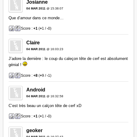
Josianne
04 MAR 2011
@ 15:38:07
Que d’amour dans ce monde…
Score :
+1
(
+
1 /
-
0)
Claire
04 MAR 2011
@ 16:03:23
J’adore la dernière : le coup du caleçon tête de cerf est absolument
génial !
Score :
+8
(
+
9 /
-
1)
Android
04 MAR 2011
@ 16:32:58
C’est très beau un calçon tête de cerf xD
Score :
+1
(
+
1 /
-
0)
geoker
04 MAR 2011
@ 16:37:43