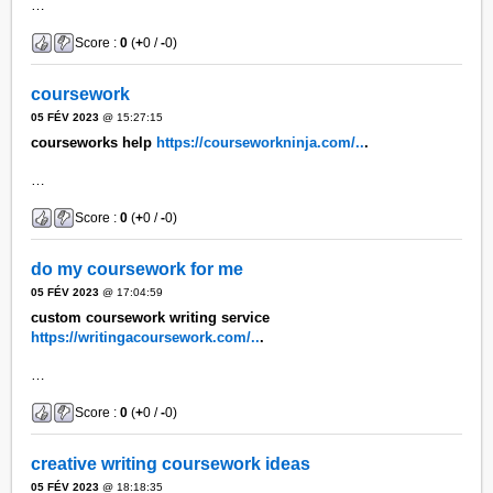
…
Score :
0
(
+
0 /
-
0)
coursework
05 FÉV 2023
@ 15:27:15
courseworks help
https://courseworkninja.com/..
.
…
Score :
0
(
+
0 /
-
0)
do my coursework for me
05 FÉV 2023
@ 17:04:59
custom coursework writing service
https://writingacoursework.com/..
.
…
Score :
0
(
+
0 /
-
0)
creative writing coursework ideas
05 FÉV 2023
@ 18:18:35