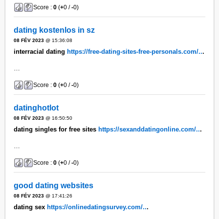
Score :
0
(
+
0 /
-
0)
dating kostenlos in sz
08 FÉV 2023
@ 15:36:08
interracial dating
https://free-dating-sites-free-personals.com/..
.
…
Score :
0
(
+
0 /
-
0)
datinghotlot
08 FÉV 2023
@ 16:50:50
dating singles for free sites
https://sexanddatingonline.com/..
.
…
Score :
0
(
+
0 /
-
0)
good dating websites
08 FÉV 2023
@ 17:41:26
dating sex
https://onlinedatingsurvey.com/..
.