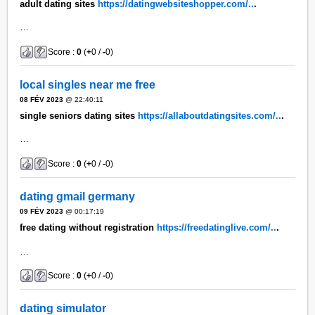
adult dating sites
https://datingwebsiteshopper.com/..
.
…
Score :
0
(
+
0 /
-
0)
local singles near me free
08 FÉV 2023
@ 22:40:11
single seniors dating sites
https://allaboutdatingsites.com/..
.
…
Score :
0
(
+
0 /
-
0)
dating gmail germany
09 FÉV 2023
@ 00:17:19
free dating without registration
https://freedatinglive.com/..
.
…
Score :
0
(
+
0 /
-
0)
dating simulator