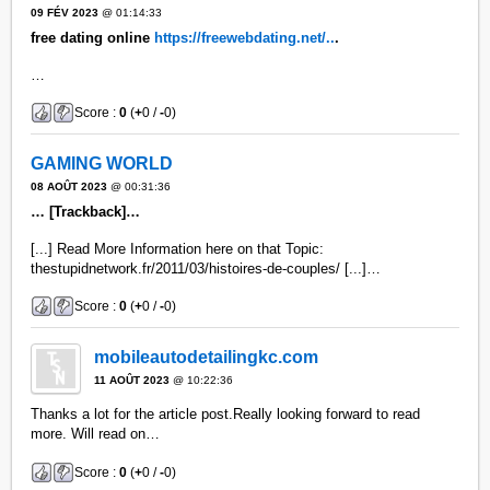
09 FÉV 2023
@ 01:14:33
free dating online
https://freewebdating.net/..
.
…
Score :
0
(
+
0 /
-
0)
GAMING WORLD
08 AOÛT 2023
@ 00:31:36
… [Trackback]…
[...] Read More Information here on that Topic:
thestupidnetwork.fr/2011/03/histoires-de-couples/ [...]…
Score :
0
(
+
0 /
-
0)
mobileautodetailingkc.com
11 AOÛT 2023
@ 10:22:36
Thanks a lot for the article post.Really looking forward to read
more. Will read on…
Score :
0
(
+
0 /
-
0)