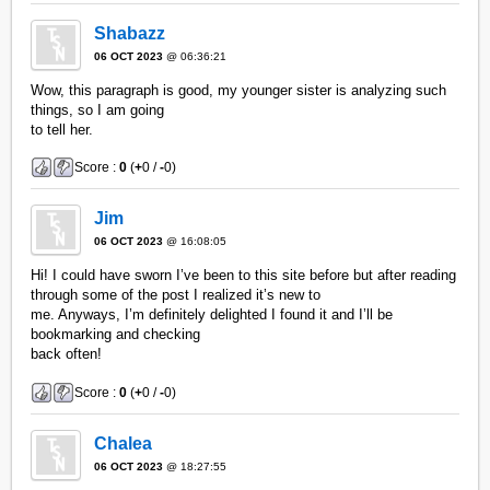
Shabazz
06 OCT 2023
@ 06:36:21
Wow, this paragraph is good, my younger sister is analyzing such
things, so I am going
to tell her.
Score :
0
(
+
0 /
-
0)
Jim
06 OCT 2023
@ 16:08:05
Hi! I could have sworn I’ve been to this site before but after reading
through some of the post I realized it’s new to
me. Anyways, I’m definitely delighted I found it and I’ll be
bookmarking and checking
back often!
Score :
0
(
+
0 /
-
0)
Chalea
06 OCT 2023
@ 18:27:55