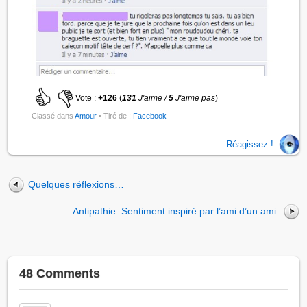
Vote :
+126
(
131
J'aime /
5
J'aime pas
)
Classé dans
Amour
• Tiré de :
Facebook
Réagissez !
Quelques réflexions…
Antipathie. Sentiment inspiré par l’ami d’un ami.
48 Comments