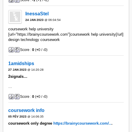
InessaStel
24 JAN 2023
@ 06:04:54
coursework help university
[url="https://brainycoursework.com"]coursework help university[/url]
design technology coursework
Score :
0
(
+
0 /
-
0)
1amidships
27 JAN 2023
@ 14:20:28
2signals…
…
Score :
0
(
+
0 /
-
0)
coursework info
05 FÉV 2023
@ 14:06:35
coursework only degree
https://brainycoursework.com/..
.