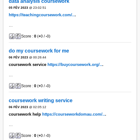
data analysis coursework
05 FÉV 2023
@ 23:02:51
https://teachingcoursework.com/..
.
…
Score :
0
(
+
0 /
-
0)
do my coursework for me
06 FÉV 2023
@ 00:26:44
coursework service
https://buycoursework.org/..
.
…
Score :
0
(
+
0 /
-
0)
coursework writing service
06 FÉV 2023
@ 02:05:12
coursework help
https://courseworkdomau.com/..
.
…
Score :
0
(
+
0 /
-
0)