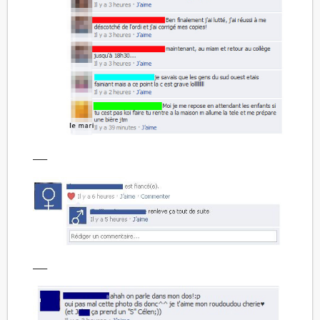
—–
—–