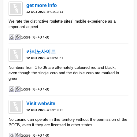
get more info
12 OCT 2023
@ 01:13:14
We rate the distinctive roulette sites’ mobile experience as a
important aspect.
Score :
0
(
+
0 /
-
0)
카지노사이트
12 OCT 2023
@ 06:51:51
Numbers from 1 to 36 are alternately coloured red and black,
even though the single zero and the double zero are marked in
green.
Score :
0
(
+
0 /
-
0)
Visit website
12 OCT 2023
@ 09:10:12
No casino can operate in this territory without the permission of the
PGCB, even if they are licensed in other states.
Score :
0
(
+
0 /
-
0)