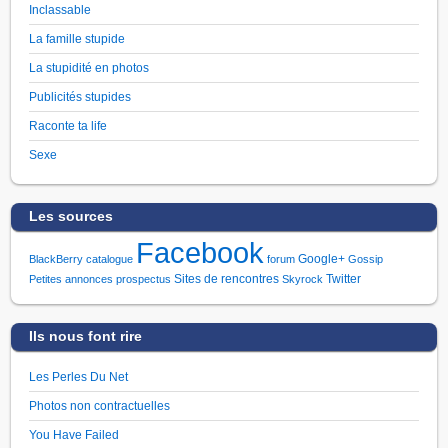
Inclassable
La famille stupide
La stupidité en photos
Publicités stupides
Raconte ta life
Sexe
Les sources
Facebook
Google+
BlackBerry
catalogue
forum
Gossip
Sites de rencontres
Twitter
Petites annonces
prospectus
Skyrock
Ils nous font rire
Les Perles Du Net
Photos non contractuelles
You Have Failed