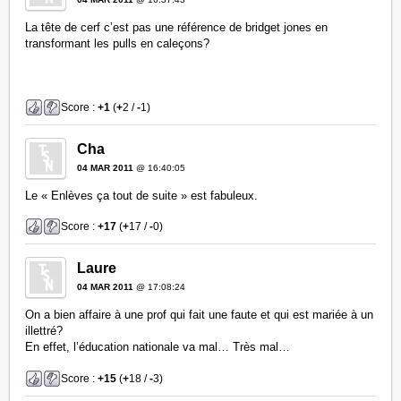
La tête de cerf c’est pas une référence de bridget jones en
transformant les pulls en caleçons?
Score :
+1
(
+
2 /
-
1)
Cha
04 MAR 2011
@ 16:40:05
Le « Enlèves ça tout de suite » est fabuleux.
Score :
+17
(
+
17 /
-
0)
Laure
04 MAR 2011
@ 17:08:24
On a bien affaire à une prof qui fait une faute et qui est mariée à un
illettré?
En effet, l’éducation nationale va mal… Très mal…
Score :
+15
(
+
18 /
-
3)