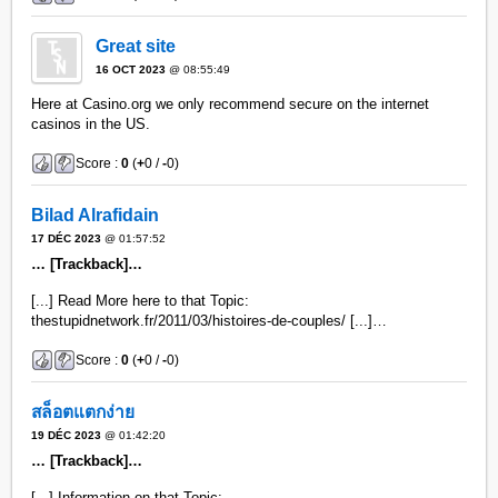
Great site
16 OCT 2023
@ 08:55:49
Here at Casino.org we only recommend secure on the internet
casinos in the US.
Score :
0
(
+
0 /
-
0)
Bilad Alrafidain
17 DÉC 2023
@ 01:57:52
… [Trackback]…
[...] Read More here to that Topic:
thestupidnetwork.fr/2011/03/histoires-de-couples/ [...]…
Score :
0
(
+
0 /
-
0)
สล็อตแตกง่าย
19 DÉC 2023
@ 01:42:20
… [Trackback]…
[...] Information on that Topic: