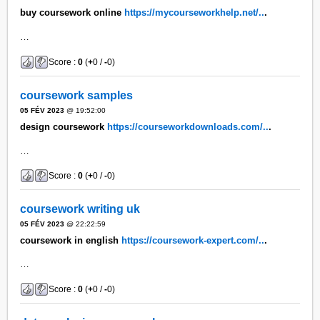
buy coursework online
https://mycourseworkhelp.net/..
.
…
Score :
0
(
+
0 /
-
0)
coursework samples
05 FÉV 2023
@ 19:52:00
design coursework
https://courseworkdownloads.com/..
.
…
Score :
0
(
+
0 /
-
0)
coursework writing uk
05 FÉV 2023
@ 22:22:59
coursework in english
https://coursework-expert.com/..
.
…
Score :
0
(
+
0 /
-
0)