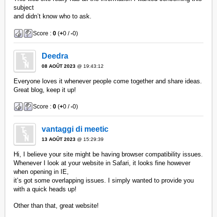
subject
and didn’t know who to ask.
Score :
0
(
+
0 /
-
0)
Deedra
08 AOÛT 2023
@ 19:43:12
Everyone loves it whenever people come together and share ideas.
Great blog, keep it up!
Score :
0
(
+
0 /
-
0)
vantaggi di meetic
13 AOÛT 2023
@ 15:29:39
Hi, I believe your site might be having browser compatibility issues.
Whenever I look at your website in Safari, it looks fine however
when opening in IE,
it’s got some overlapping issues. I simply wanted to provide you
with a quick heads up!
Other than that, great website!