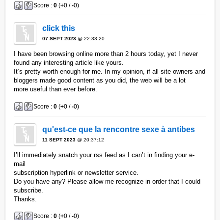
Score :
0
(
+
0 /
-
0)
click this
07 SEPT 2023
@ 22:33:20
I have been browsing online more than 2 hours today, yet I never
found any interesting article like yours.
It’s pretty worth enough for me. In my opinion, if all site owners and
bloggers made good content as you did, the web will be a lot
more useful than ever before.
Score :
0
(
+
0 /
-
0)
qu'est-ce que la rencontre sexe à antibes
11 SEPT 2023
@ 20:37:12
I’ll immediately snatch your rss feed as I can’t in finding your e-
mail
subscription hyperlink or newsletter service.
Do you have any? Please allow me recognize in order that I could
subscribe.
Thanks.
Score :
0
(
+
0 /
-
0)