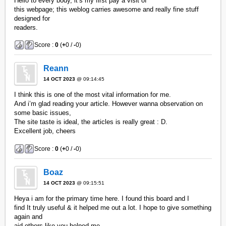
Hello to every body, it’s my first pay a visit of
this webpage; this weblog carries awesome and really fine stuff
designed for
readers.
Score :
0
(
+
0 /
-
0)
Reann
14 OCT 2023
@ 09:14:45
I think this is one of the most vital information for me.
And i’m glad reading your article. However wanna observation on
some basic issues,
The site taste is ideal, the articles is really great : D.
Excellent job, cheers
Score :
0
(
+
0 /
-
0)
Boaz
14 OCT 2023
@ 09:15:51
Heya i am for the primary time here. I found this board and I
find It truly useful & it helped me out a lot. I hope to give something
again and
aid others like you helped me.