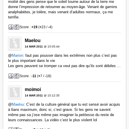
moitié des gens pense que le soleil tourne autour de la terre me
donne l’impression de retourner au moyen-âge. Venant de gamins
analphabètes, je tolère, mais venant d’adultes normaux, ça me
terrifie.
Score :
+19
(
+
23 /
-
4)
Maelou
14 MAR 2011
@ 15:05:44
@
Marion
: faut pas pousser dans les extrêmes non plus c’est pas
le plus important dans le vie
Les gens peuvent se tromper ca veut pas dire qu’ils sont débiles …
Score :
-11
(
+
7 /
-
18)
moimoi
14 MAR 2011
@ 15:12:35
@
Maelou
: C’est de la culture général que tu est sensé avoir acquis
à 6ans maximum, donc si, c’est grave. Si les gens ne savent
même pas sa j’ose même pas imaginer la petitesse du reste de
leurs connaissances. La vidéo c’est le plus violent lol