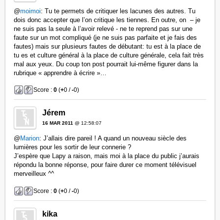
@
moimoi
: Tu te permets de critiquer les lacunes des autres. Tu
dois donc accepter que l’on critique les tiennes. En outre, on – je
ne suis pas la seule à l’avoir relevé - ne te reprend pas sur une
faute sur un mot compliqué (je ne suis pas parfaite et je fais des
fautes) mais sur plusieurs fautes de débutant: tu est à la place de
tu es et culture général à la place de culture générale, cela fait très
mal aux yeux. Du coup ton post pourrait lui-même figurer dans la
rubrique « apprendre à écrire »…
Score :
0
(
+
0 /
-
0)
Jérem
16 MAR 2011
@ 12:58:07
@
Marion
: J’allais dire pareil ! A quand un nouveau siècle des
lumières pour les sortir de leur connerie ?
J’espère que Lapy a raison, mais moi à la place du public j’aurais
répondu la bonne réponse, pour faire durer ce moment télévisuel
merveilleux ^^
Score :
0
(
+
0 /
-
0)
kika