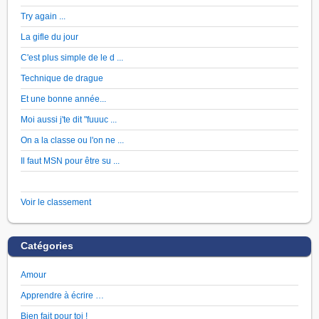
Try again ...
La gifle du jour
C'est plus simple de le d ...
Technique de drague
Et une bonne année...
Moi aussi j'te dit "fuuuc ...
On a la classe ou l'on ne ...
Il faut MSN pour être su ...
Voir le classement
Catégories
Amour
Apprendre à écrire …
Bien fait pour toi !