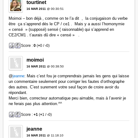
tourtinet
16 MAR 2011
@ 00:30:51
Moimoi – bon déjà , comme on te l’a dit , la conjugaison du verbe
être ça s’apprend dés le CP / ce1 . Mais y a aussi l’homonymie
« censé » (supposé) sensé ( raisonnable) qui s’apprend en
CE2/CM1 . t’aurais dû dire « censé » .
Score :
0
(
+
0 /
-
0)
moimoi
16 MAR 2011
@ 00:38:50
@
jeanne
: Mais c’est fou je comprendrais jamais les gens qui laisse
un commentaire seulement pour corriger les fautes d’orthographe
des autres. C’est surement votre seul façon de croire avoir du
répondant.
Merci bien, correcteur automatique peu aimable, mais à l’avenir je
ne ferais pas plus attention.^^
Score :
+1
(
+
1 /
-
0)
jeanne
16 MAR 2011
@ 11:18:10