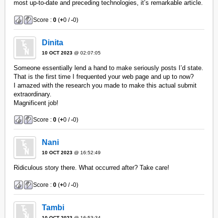
most up-to-date and preceding technologies, it’s remarkable article.
Score :
0
(
+
0 /
-
0)
Dinita
10 OCT 2023
@ 02:07:05
Someone essentially lend a hand to make seriously posts I’d state.
That is the first time I frequented your web page and up to now?
I amazed with the research you made to make this actual submit
extraordinary.
Magnificent job!
Score :
0
(
+
0 /
-
0)
Nani
10 OCT 2023
@ 16:52:49
Ridiculous story there. What occurred after? Take care!
Score :
0
(
+
0 /
-
0)
Tambi
10 OCT 2023
@ 16:53:34