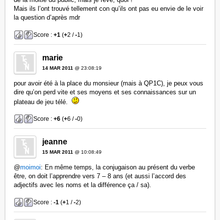
Mais ils l’ont trouvé tellement con qu’ils ont pas eu envie de le voir
la question d’après mdr
Score :
+1
(
+
2 /
-
1)
marie
14 MAR 2011
@ 23:08:19
pour avoir été à la place du monsieur (mais à QP1C), je peux vous
dire qu’on perd vite et ses moyens et ses connaissances sur un
plateau de jeu télé.
Score :
+6
(
+
6 /
-
0)
jeanne
15 MAR 2011
@ 10:08:49
@
moimoi
: En même temps, la conjugaison au présent du verbe
être, on doit l’apprendre vers 7 – 8 ans (et aussi l’accord des
adjectifs avec les noms et la différence ça / sa).
Score :
-1
(
+
1 /
-
2)