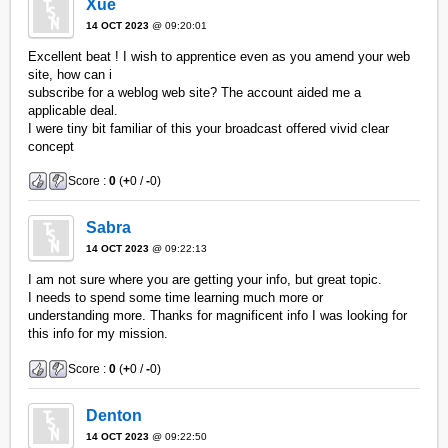
Xue
14 OCT 2023
@ 09:20:01
Excellent beat ! I wish to apprentice even as you amend your web
site, how can i
subscribe for a weblog web site? The account aided me a
applicable deal.
I were tiny bit familiar of this your broadcast offered vivid clear
concept
Score :
0
(
+
0 /
-
0)
Sabra
14 OCT 2023
@ 09:22:13
I am not sure where you are getting your info, but great topic.
I needs to spend some time learning much more or
understanding more. Thanks for magnificent info I was looking for
this info for my mission.
Score :
0
(
+
0 /
-
0)
Denton
14 OCT 2023
@ 09:22:50