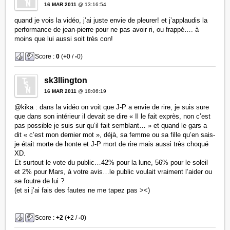
16 MAR 2011
@ 13:16:54
quand je vois la vidéo, j’ai juste envie de pleurer! et j’applaudis la
performance de jean-pierre pour ne pas avoir ri, ou frappé…. à
moins que lui aussi soit très con!
Score :
0
(
+
0 /
-
0)
sk3llington
16 MAR 2011
@ 18:06:19
@kika : dans la vidéo on voit que J-P a envie de rire, je suis sure
que dans son intérieur il devait se dire « Il le fait exprès, non c’est
pas possible je suis sur qu’il fait semblant… » et quand le gars a
dit « c’est mon dernier mot », déjà, sa femme ou sa fille qu’en sais-
je était morte de honte et J-P mort de rire mais aussi très choqué
XD.
Et surtout le vote du public…42% pour la lune, 56% pour le soleil
et 2% pour Mars, à votre avis…le public voulait vraiment l’aider ou
se foutre de lui ?
(et si j’ai fais des fautes ne me tapez pas ><)
Score :
+2
(
+
2 /
-
0)