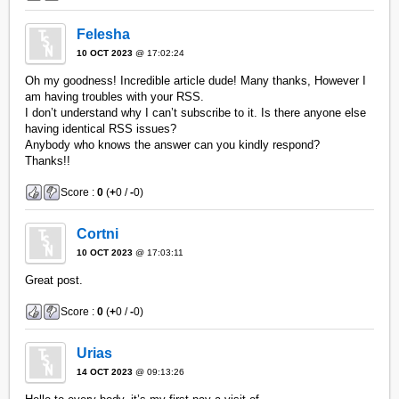
Felesha
10 OCT 2023
@ 17:02:24
Oh my goodness! Incredible article dude! Many thanks, However I
am having troubles with your RSS.
I don’t understand why I can’t subscribe to it. Is there anyone else
having identical RSS issues?
Anybody who knows the answer can you kindly respond?
Thanks!!
Score :
0
(
+
0 /
-
0)
Cortni
10 OCT 2023
@ 17:03:11
Great post.
Score :
0
(
+
0 /
-
0)
Urias
14 OCT 2023
@ 09:13:26