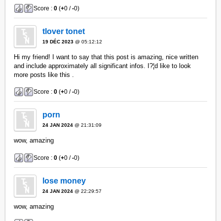
Score :
0
(
+
0 /
-
0)
tlover tonet
19 DÉC 2023
@ 05:12:12
Hi my friend! I want to say that this post is amazing, nice written
and include approximately all significant infos. I?¦d like to look
more posts like this .
Score :
0
(
+
0 /
-
0)
porn
24 JAN 2024
@ 21:31:09
wow, amazing
Score :
0
(
+
0 /
-
0)
lose money
24 JAN 2024
@ 22:29:57
wow, amazing