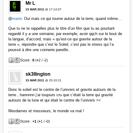
Mr L
15 MAR 2011
@ 17:14:07
@
marie
: Oui mais ce qui tourne autour de la terre, quand même…
Que tu ne te rappelles plus le titre d’un film que tu as pourtant
regardé il y a une semaine, par exemple, avoir qqch sur le bout de
la langue, d’accord, mais « qu’est-ce qui gravite autour de la
terre », répondre que c’est le Soleil, c’est pas le stress qui l’a
poussé à dire une connerie pareille..
Score :
0
(
+
2 /
-
2)
sk3llington
15 MAR 2011
@ 20:10:21
Donc le soleil est le centre de l’univers et gravite autours de la
terre…hannnnn j’ai toujours cru que c’était la terre qui gravité
autours de la lune et qui était le centre de l’univers ><
Mesdames et messieurs, le monde va mal !
Score :
+1
(
+
1 /
-
0)