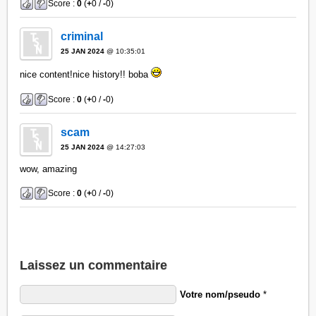
Score :
0
(
+
0 /
-
0)
criminal
25 JAN 2024
@ 10:35:01
nice content!nice history!! boba
Score :
0
(
+
0 /
-
0)
scam
25 JAN 2024
@ 14:27:03
wow, amazing
Score :
0
(
+
0 /
-
0)
Laissez un commentaire
Votre nom/pseudo
*