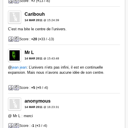
Score :
+7
(
+
13 /
-
6)
Caribouh
14 MAR 2011
@ 15:24:39
C’est ma bite le centre de l’univers.
Score :
+20
(
+
33 /
-
13)
Mr L
14 MAR 2011
@ 15:43:48
@
jean jean
: L’univers n’ets pas infini, il est en continuelle
expansion. Mais nous n’avons aucune idée de son centre.
Score :
+5
(
+
9 /
-
4)
anonymous
14 MAR 2011
@ 16:23:31
@ Mr L : merci
Score :
-1
(
+
3 /
-
4)