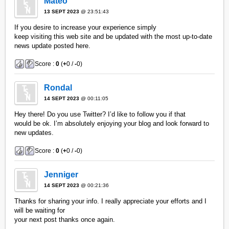
Mateo
13 SEPT 2023
@ 23:51:43
If you desire to increase your experience simply
keep visiting this web site and be updated with the most up-to-date
news update posted here.
Score :
0
(
+
0 /
-
0)
Rondal
14 SEPT 2023
@ 00:11:05
Hey there! Do you use Twitter? I’d like to follow you if that
would be ok. I’m absolutely enjoying your blog and look forward to
new updates.
Score :
0
(
+
0 /
-
0)
Jenniger
14 SEPT 2023
@ 00:21:36
Thanks for sharing your info. I really appreciate your efforts and I
will be waiting for
your next post thanks once again.