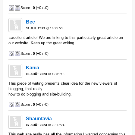
Score :
0
(
+
0 /
-
0)
Bee
31 JUIL 2023
@ 16:25:53
Excellent article! We are linking to this particularly great article on
our website. Keep up the great writing.
Score :
0
(
+
0 /
-
0)
Kania
03 AOÛT 2023
@ 19:31:13
This piece of writing presents clear idea for the new viewers of
blogging, that really
how to do blogging and site-building.
Score :
0
(
+
0 /
-
0)
Shauntavia
07 AOÛT 2023
@ 20:17:24
This web site really has all the information I wanted concerning this