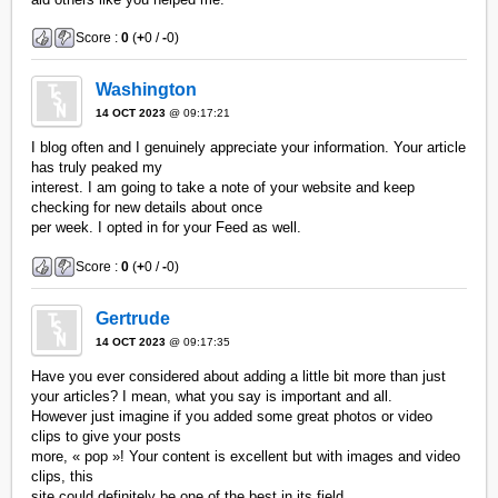
Score :
0
(
+
0 /
-
0)
Washington
14 OCT 2023
@ 09:17:21
I blog often and I genuinely appreciate your information. Your article
has truly peaked my
interest. I am going to take a note of your website and keep
checking for new details about once
per week. I opted in for your Feed as well.
Score :
0
(
+
0 /
-
0)
Gertrude
14 OCT 2023
@ 09:17:35
Have you ever considered about adding a little bit more than just
your articles? I mean, what you say is important and all.
However just imagine if you added some great photos or video
clips to give your posts
more, « pop »! Your content is excellent but with images and video
clips, this
site could definitely be one of the best in its field.