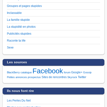
Groupes et pages stupides
Inclassable
La famille stupide
La stupidité en photos
Publicités stupides
Raconte ta life
Sexe
Les sources
Facebook
Google+
BlackBerry
catalogue
forum
Gossip
Sites de rencontres
Twitter
Petites annonces
prospectus
Skyrock
Ils nous font rire
Les Perles Du Net