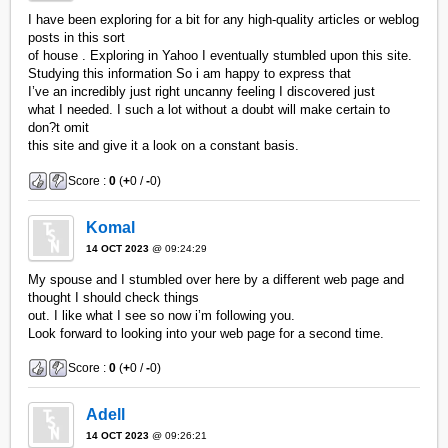
I have been exploring for a bit for any high-quality articles or weblog
posts in this sort
of house . Exploring in Yahoo I eventually stumbled upon this site.
Studying this information So i am happy to express that
I’ve an incredibly just right uncanny feeling I discovered just
what I needed. I such a lot without a doubt will make certain to
don?t omit
this site and give it a look on a constant basis.
Score :
0
(
+
0 /
-
0)
Komal
14 OCT 2023
@ 09:24:29
My spouse and I stumbled over here by a different web page and
thought I should check things
out. I like what I see so now i’m following you.
Look forward to looking into your web page for a second time.
Score :
0
(
+
0 /
-
0)
Adell
14 OCT 2023
@ 09:26:21