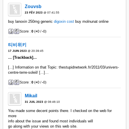
Zouvsb
23 FÉV 2023
@ 07:41:55
buy lanoxin 250mg generic
digoxin cost
buy molnunat online
Score :
0
(
+
0 /
-
0)
티비위키
17 JUIN 2023
@ 20:39:45
… [Trackback]…
[...] Information on that Topic: thestupidnetwork.fr/2011/03/univers-
centre-terre-soleil/ [...]…
Score :
0
(
+
0 /
-
0)
Mikail
31 JUIL 2023
@ 08:46:10
You made some decent points there. I checked on the web for
more
info about the issue and found most individuals will
go along with your views on this web site.