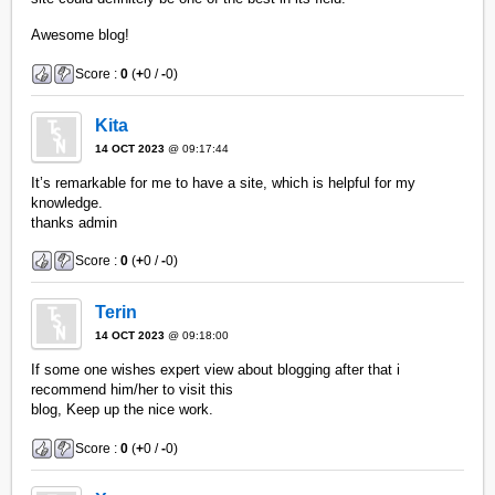
Awesome blog!
Score :
0
(
+
0 /
-
0)
Kita
14 OCT 2023
@ 09:17:44
It’s remarkable for me to have a site, which is helpful for my
knowledge.
thanks admin
Score :
0
(
+
0 /
-
0)
Terin
14 OCT 2023
@ 09:18:00
If some one wishes expert view about blogging after that i
recommend him/her to visit this
blog, Keep up the nice work.
Score :
0
(
+
0 /
-
0)