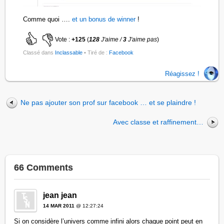
Comme quoi ….
et un bonus de winner
!
Vote :
+125
(
128
J'aime /
3
J'aime pas
)
Classé dans
Inclassable
• Tiré de :
Facebook
Réagissez !
Ne pas ajouter son prof sur facebook … et se plaindre !
Avec classe et raffinement…
66 Comments
jean jean
14 MAR 2011
@ 12:27:24
Si on considère l’univers comme infini alors chaque point peut en