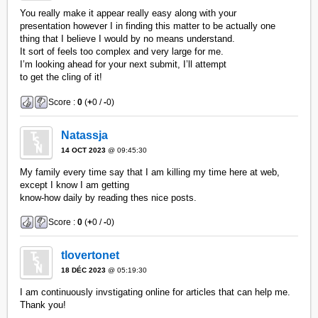
You really make it appear really easy along with your
presentation however I in finding this matter to be actually one
thing that I believe I would by no means understand.
It sort of feels too complex and very large for me.
I’m looking ahead for your next submit, I’ll attempt
to get the cling of it!
Score :
0
(
+
0 /
-
0)
Natassja
14 OCT 2023
@ 09:45:30
My family every time say that I am killing my time here at web,
except I know I am getting
know-how daily by reading thes nice posts.
Score :
0
(
+
0 /
-
0)
tlovertonet
18 DÉC 2023
@ 05:19:30
I am continuously invstigating online for articles that can help me.
Thank you!