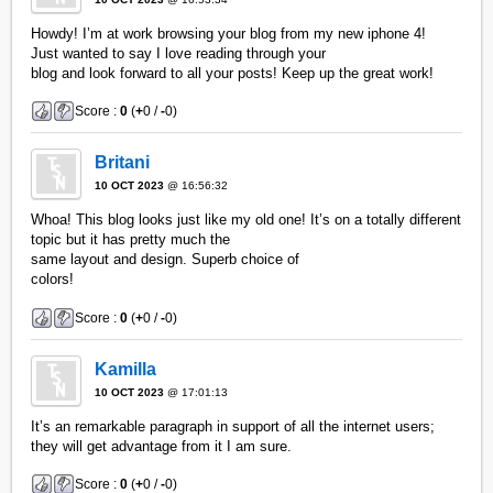
Howdy! I’m at work browsing your blog from my new iphone 4!
Just wanted to say I love reading through your
blog and look forward to all your posts! Keep up the great work!
Score :
0
(
+
0 /
-
0)
Britani
10 OCT 2023
@ 16:56:32
Whoa! This blog looks just like my old one! It’s on a totally different
topic but it has pretty much the
same layout and design. Superb choice of
colors!
Score :
0
(
+
0 /
-
0)
Kamilla
10 OCT 2023
@ 17:01:13
It’s an remarkable paragraph in support of all the internet users;
they will get advantage from it I am sure.
Score :
0
(
+
0 /
-
0)