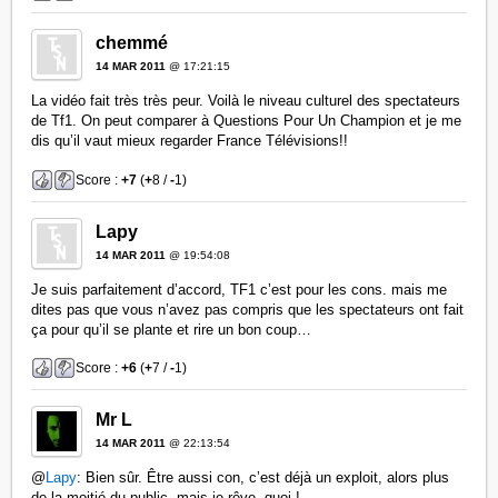
chemmé
14 MAR 2011
@ 17:21:15
La vidéo fait très très peur. Voilà le niveau culturel des spectateurs
de Tf1. On peut comparer à Questions Pour Un Champion et je me
dis qu’il vaut mieux regarder France Télévisions!!
Score :
+7
(
+
8 /
-
1)
Lapy
14 MAR 2011
@ 19:54:08
Je suis parfaitement d’accord, TF1 c’est pour les cons. mais me
dites pas que vous n’avez pas compris que les spectateurs ont fait
ça pour qu’il se plante et rire un bon coup…
Score :
+6
(
+
7 /
-
1)
Mr L
14 MAR 2011
@ 22:13:54
@
Lapy
: Bien sûr. Être aussi con, c’est déjà un exploit, alors plus
de la moitié du public, mais je rêve, quoi !