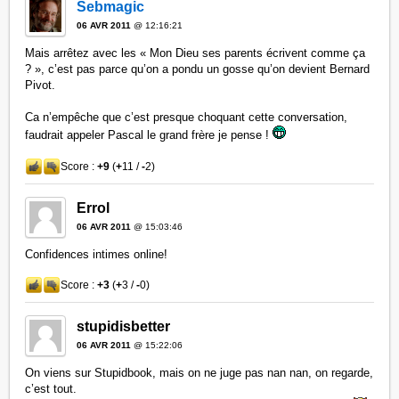
Sebmagic
06 AVR 2011
@ 12:16:21
Mais arrêtez avec les « Mon Dieu ses parents écrivent comme ça
? », c’est pas parce qu’on a pondu un gosse qu’on devient Bernard
Pivot.
Ca n’empêche que c’est presque choquant cette conversation,
faudrait appeler Pascal le grand frère je pense !
Score :
+9
(
+
11 /
-
2)
Errol
06 AVR 2011
@ 15:03:46
Confidences intimes online!
Score :
+3
(
+
3 /
-
0)
stupidisbetter
06 AVR 2011
@ 15:22:06
On viens sur Stupidbook, mais on ne juge pas nan nan, on regarde,
c’est tout.