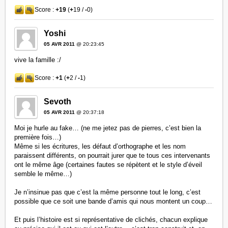
Score :
+19
(
+
19 /
-
0)
Yoshi
05 AVR 2011
@ 20:23:45
vive la famille :/
Score :
+1
(
+
2 /
-
1)
Sevoth
05 AVR 2011
@ 20:37:18
Moi je hurle au fake… (ne me jetez pas de pierres, c’est bien la
première fois…)
Même si les écritures, les défaut d’orthographe et les nom
paraissent différents, on pourrait jurer que te tous ces intervenants
ont le même âge (certaines fautes se répètent et le style d’éveil
semble le même…)
Je n’insinue pas que c’est la même personne tout le long, c’est
possible que ce soit une bande d’amis qui nous montent un coup…
Et puis l’histoire est si représentative de clichés, chacun explique