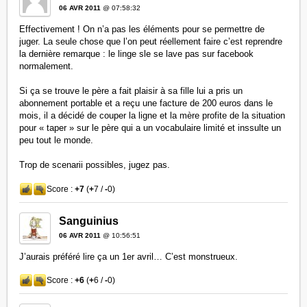
06 AVR 2011
@ 07:58:32
Effectivement ! On n’a pas les éléments pour se permettre de
juger. La seule chose que l’on peut réellement faire c’est reprendre
la dernière remarque : le linge sle se lave pas sur facebook
normalement.
Si ça se trouve le père a fait plaisir à sa fille lui a pris un
abonnement portable et a reçu une facture de 200 euros dans le
mois, il a décidé de couper la ligne et la mère profite de la situation
pour « taper » sur le père qui a un vocabulaire limité et inssulte un
peu tout le monde.
Trop de scenarii possibles, jugez pas.
Score :
+7
(
+
7 /
-
0)
Sanguinius
06 AVR 2011
@ 10:56:51
J’aurais préféré lire ça un 1er avril… C’est monstrueux.
Score :
+6
(
+
6 /
-
0)