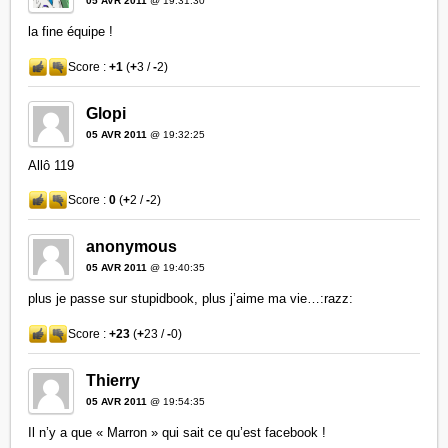
05 AVR 2011
@ 19:31:30
la fine équipe !
Score :
+1
(
+
3 /
-
2)
Glopi
05 AVR 2011
@ 19:32:25
Allô 119
Score :
0
(
+
2 /
-
2)
anonymous
05 AVR 2011
@ 19:40:35
plus je passe sur stupidbook, plus j’aime ma vie…:razz:
Score :
+23
(
+
23 /
-
0)
Thierry
05 AVR 2011
@ 19:54:35
Il n’y a que « Marron » qui sait ce qu’est facebook !