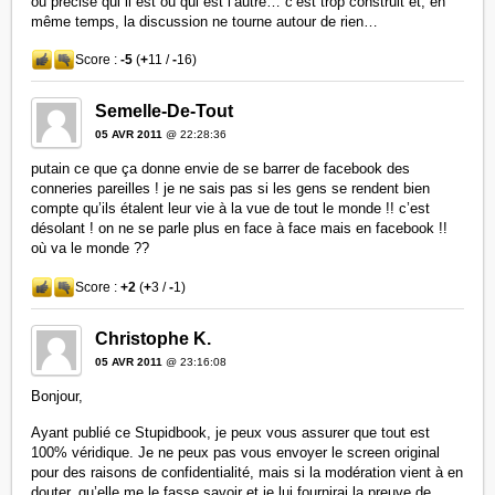
ou précise qui il est ou qui est l’autre… c’est trop construit et, en
même temps, la discussion ne tourne autour de rien…
Score :
-5
(
+
11 /
-
16)
Semelle-De-Tout
05 AVR 2011
@ 22:28:36
putain ce que ça donne envie de se barrer de facebook des
conneries pareilles ! je ne sais pas si les gens se rendent bien
compte qu’ils étalent leur vie à la vue de tout le monde !! c’est
désolant ! on ne se parle plus en face à face mais en facebook !!
où va le monde ??
Score :
+2
(
+
3 /
-
1)
Christophe K.
05 AVR 2011
@ 23:16:08
Bonjour,
Ayant publié ce Stupidbook, je peux vous assurer que tout est
100% véridique. Je ne peux pas vous envoyer le screen original
pour des raisons de confidentialité, mais si la modération vient à en
douter, qu’elle me le fasse savoir et je lui fournirai la preuve de