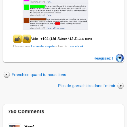
Vote :
+104
(
116
J'aime /
12
J'aime pas
)
Classé dans
La famille stupide
• Tiré de :
Facebook
Réagissez !
Franchise quand tu nous tiens.
Pics de gars/chicks dans l’miroir
750 Comments