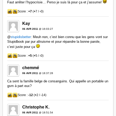
Faut arrêter l’hypocrisie… Perso je suis là pour ça et j’assume!
Score :
+7
(
+
7 /
-
0)
Kay
06 AVR 2011
@ 16:03:27
@
stupidisbetter
: Meuh non, c’est bien connu que les gens vont sur
Stupidbook par pur altruisme et pour répandre la bonne parole,
c’est juste pour ça
Score :
+5
(
+
5 /
-
0)
chemmé
06 AVR 2011
@ 18:37:28
Ca sent la famille belge de consanguins. Qui appelle un portable un
gsm à part eux?
Score :
-12
(
+
2 /
-
14)
Christophe K.
06 AVR 2011
@ 18:51:54