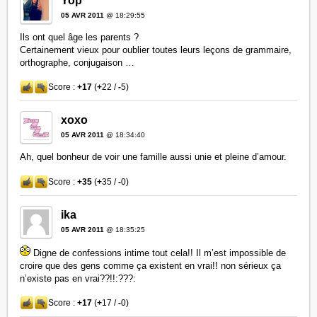
Yop'
05 AVR 2011
@ 18:29:55
Ils ont quel âge les parents ?
Certainement vieux pour oublier toutes leurs leçons de grammaire,
orthographe, conjugaison …
Score :
+17
(
+
22 /
-
5)
xoxo
05 AVR 2011
@ 18:34:40
Ah, quel bonheur de voir une famille aussi unie et pleine d’amour.
Score :
+35
(
+
35 /
-
0)
ika
05 AVR 2011
@ 18:35:25
Digne de confessions intime tout cela!! Il m’est impossible de
croire que des gens comme ça existent en vrai!! non sérieux ça
n’existe pas en vrai??!!:???:
Score :
+17
(
+
17 /
-
0)