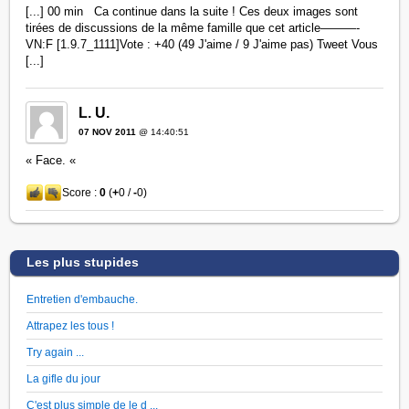
[...] 00 min Ca continue dans la suite ! Ces deux images sont
tirées de discussions de la même famille que cet article———-
VN:F [1.9.7_1111]Vote : +40 (49 J'aime / 9 J'aime pas) Tweet Vous
[...]
L. U.
07 NOV 2011
@ 14:40:51
« Face. «
Score :
0
(
+
0 /
-
0)
Les plus stupides
Entretien d'embauche.
Attrapez les tous !
Try again ...
La gifle du jour
C'est plus simple de le d ...