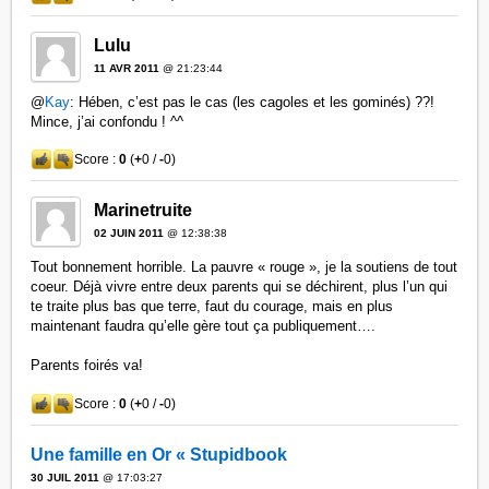
Lulu
11 AVR 2011
@ 21:23:44
@
Kay
: Hében, c’est pas le cas (les cagoles et les gominés) ??!
Mince, j’ai confondu ! ^^
Score :
0
(
+
0 /
-
0)
Marinetruite
02 JUIN 2011
@ 12:38:38
Tout bonnement horrible. La pauvre « rouge », je la soutiens de tout
coeur. Déjà vivre entre deux parents qui se déchirent, plus l’un qui
te traite plus bas que terre, faut du courage, mais en plus
maintenant faudra qu’elle gère tout ça publiquement….
Parents foirés va!
Score :
0
(
+
0 /
-
0)
Une famille en Or « Stupidbook
30 JUIL 2011
@ 17:03:27