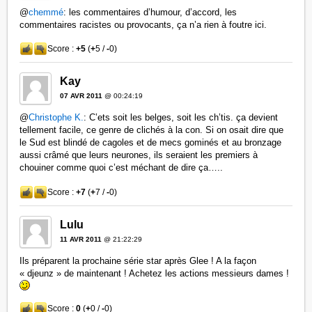
@
chemmé
: les commentaires d’humour, d’accord, les
commentaires racistes ou provocants, ça n’a rien à foutre ici.
Score :
+5
(
+
5 /
-
0)
Kay
07 AVR 2011
@ 00:24:19
@
Christophe K.
: C’ets soit les belges, soit les ch’tis. ça devient
tellement facile, ce genre de clichés à la con. Si on osait dire que
le Sud est blindé de cagoles et de mecs gominés et au bronzage
aussi crâmé que leurs neurones, ils seraient les premiers à
chouiner comme quoi c’est méchant de dire ça…..
Score :
+7
(
+
7 /
-
0)
Lulu
11 AVR 2011
@ 21:22:29
Ils préparent la prochaine série star après Glee ! A la façon
« djeunz » de maintenant ! Achetez les actions messieurs dames !
Score :
0
(
+
0 /
-
0)