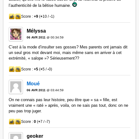
l’authenticité de la bêtise humaine.
Score :
+9
(
+
10 /
-
1)
Mélyssa
06 AVR 2011
@ 00:34:59
C’est à la mode d’insulter ses gosses? Mes parents ont jamais dit
un seul gros mot devant moi, mais même sans en arriver à cet
extrémité, « salope »? Sérieusement??
Score :
+5
(
+
5 /
-
0)
Moué
06 AVR 2011
@ 03:44:59
On ne connais pas leur histoire, peu être que « sa » fille, est
vraiment une « raté » après, voila, on ne sais pas tout, donc on ne
peu pas trop juger.
Score :
0
(
+
7 /
-
7)
geoker