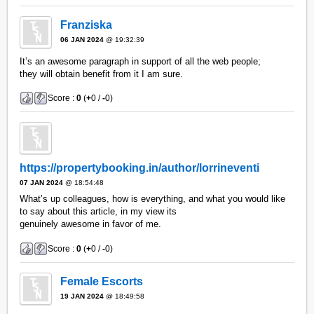
Franziska
06 JAN 2024
@ 19:32:39
It’s an awesome paragraph in support of all the web people;
they will obtain benefit from it I am sure.
Score :
0
(
+
0 /
-
0)
https://propertybooking.in/author/lorrineventi
07 JAN 2024
@ 18:54:48
What’s up colleagues, how is everything, and what you would like
to say about this article, in my view its
genuinely awesome in favor of me.
Score :
0
(
+
0 /
-
0)
Female Escorts
19 JAN 2024
@ 18:49:58