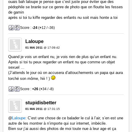
ouais bah laloupe je pense que c’est juste pour éviter que des
pédophile se branle sur ce genre de photo que on floutte les fesses
de gamin
après si toi tu kiffe regarder des enfants nu soit mais honte a toi
Score :
-24
(
+
12 /
-
36)
Laloupe
01 MAI 2011
@ 17:09:42
Quand je vois un enfant nu, je vois rien de plus qu’un enfant nu.
Après si toi tu peux regarder un enfant nu que comme un objet
sexuel …
(J’attends le jour où on accusera d’attouchements un papa qui aura
torché son môme, hiii ! )
Score :
+26
(
+
34 /
-
8)
stupidisbetter
01 MAI 2011
@ 17:31:15
@
Laloupe
: C’est une chose de ce balader le cul à l’air, s’en est une
autre de les montrer à n’importe qui sur internet, imbécile.
Bien sur j’ai aussi des photos de moi toute nue à leur age et ça