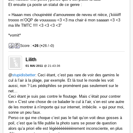
Et ensuite ça poste un statut de ce genre :
« Haaan mes choupinééé d’amoureeee de neveu et nièce, j’kiiiiiiff
troooo m’OQP de vouuuuuu <3 <3 ma chair é mon saaaan <3 <3
ma life TMTC !!!! <3 <3 <3 <3"
*vomit*
Score :
+26
(
+
26 /
-
0)
Lilith
01 MAI 2011
@ 21:43:36
@
stupidisbetter
: Ceci étant, c’est pas rare de voir des gamins le
cul à l’air à la plage, par exemple. Et là tout le monde les voit
aussi, non ? Les pédophiles se promènent pas seulement sur le
net…
Ceci étant je suis pas contre le floutage. Mais c’était pour contrer
ton « C’est une chose de ce balader le cul à l’air, s’en est une autre
de les montrer à n’importe qui sur internet, imbécile. » qui pour moi,
sonne un peu faux.
Perso ce qui me choque c’est pas le fait qu’on voit deux gosses à
poil, c’est que la fille publie la photo sans se poser de question
alors qu’a priori elle est légèèèèèèèèèrement inconsciente, en plus