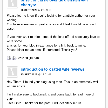
onze conclusie over de diensten van
cherrytv
06 SEPT 2023
@ 22:59:18
Please let me know if you’re looking for a article author for your
weblog.
You have some really great articles and I feel I would be a good
asset.
If you ever want to take some of the load off, I’d absolutely love to
write some
articles for your blog in exchange for a link back to mine.
Please blast me an email if interested. Thank you!
Score :
0
(
+
0 /
-
0)
introduction to x rated wife reviews
15 SEPT 2023
@ 12:01:48
Hey There. I found your blog using msn. This is an extremely well
written article.
I will make sure to bookmark it and come back to read more of
your
useful info. Thanks for the post. I will definitely return.