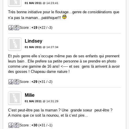
01 MAI 2011
@ 14:23:41
Très bonne initiative pour le floutage…genre de considérations que
n’a pas la maman…patéhique!!!
Score :
+19
(
+
22 /
-
3)
Lindsey
01 MAI 2011
@ 14:27:34
Et puis genre elle s’occupe même pas de ses enfants qui prennent
leurs bain . Elle prefere sa petite personne à se prendre en photo
comme une gamine de 16 ans! <—- et ses gens là arrivent à avoir
des gosses ! Chapeau dame nature !
Score :
+29
(
+
31 /
-
2)
Milie
01 MAI 2011
@ 14:31:29
C’est peut-être pas la maman ? Une grande soeur peut-être ?
A moins que ce soit la nounou, et là c’est pire…
Score :
+30
(
+
31 /
-
1)