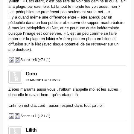
@lilith : « Ceci étant, c’est pas rare de voir des gamins le cul à l’air
à la plage, par exemple. Et là tout le monde les voit aussi, non ?
Les pédophiles se promènent pas seulement sur le net… »
Il y a quand même une différence entre « être aperçu par un
pédophile dans un lieu public » et « servir de support masturbatoire
à tous les pédophiles du Net, et ce pour une durée indéterminée
puisque l’image est conservée. » C’est un peu comme se faire
mater sur la plage en bikini =/= être prise en photo en bikini et
diffusion sur le Net (avec risque potentiel de se retrouver sur un
site douteux).
Score :
+6
(
+
7 /
-
1)
Goru
02 MAI 2011
@ 11:35:07
Z’êtes marrants aussi vous , l’album s’appelle moi et les autres ,
donc elle le savait hein , qu’ils étaient là
Enfin on est d’accord , aucun respect dans tout ça :roll:
Score :
+1
(
+
2 /
-
1)
Lilith