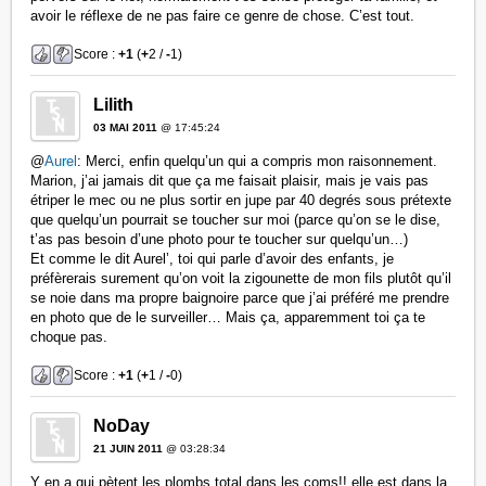
avoir le réflexe de ne pas faire ce genre de chose. C’est tout.
Score :
+1
(
+
2 /
-
1)
Lilith
03 MAI 2011
@ 17:45:24
@
Aurel
: Merci, enfin quelqu’un qui a compris mon raisonnement.
Marion, j’ai jamais dit que ça me faisait plaisir, mais je vais pas
étriper le mec ou ne plus sortir en jupe par 40 degrés sous prétexte
que quelqu’un pourrait se toucher sur moi (parce qu’on se le dise,
t’as pas besoin d’une photo pour te toucher sur quelqu’un…)
Et comme le dit Aurel’, toi qui parle d’avoir des enfants, je
préfèrerais surement qu’on voit la zigounette de mon fils plutôt qu’il
se noie dans ma propre baignoire parce que j’ai préféré me prendre
en photo que de le surveiller… Mais ça, apparemment toi ça te
choque pas.
Score :
+1
(
+
1 /
-
0)
NoDay
21 JUIN 2011
@ 03:28:34
Y en a qui pètent les plombs total dans les coms!! elle est dans la