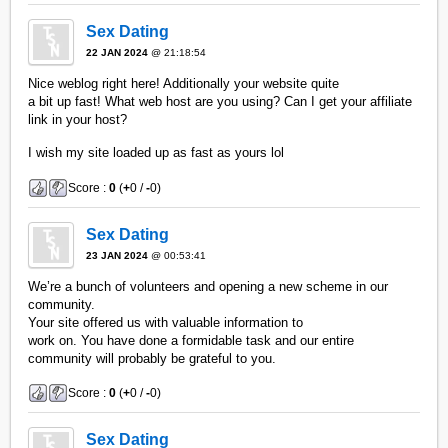
Sex Dating
22 JAN 2024
@ 21:18:54
Nice weblog right here! Additionally your website quite
a bit up fast! What web host are you using? Can I get your affiliate
link in your host?
I wish my site loaded up as fast as yours lol
Score :
0
(
+
0 /
-
0)
Sex Dating
23 JAN 2024
@ 00:53:41
We’re a bunch of volunteers and opening a new scheme in our
community.
Your site offered us with valuable information to
work on. You have done a formidable task and our entire
community will probably be grateful to you.
Score :
0
(
+
0 /
-
0)
Sex Dating