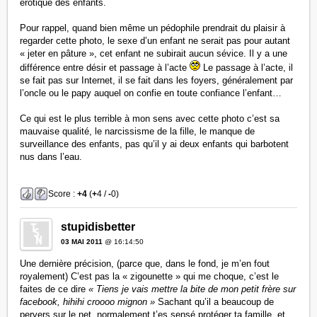
érotique des enfants.
Pour rappel, quand bien même un pédophile prendrait du plaisir à
regarder cette photo, le sexe d’un enfant ne serait pas pour autant
« jeter en pâture », cet enfant ne subirait aucun sévice. Il y a une
différence entre désir et passage à l’acte
Le passage à l’acte, il
se fait pas sur Internet, il se fait dans les foyers, généralement par
l’oncle ou le papy auquel on confie en toute confiance l’enfant…
Ce qui est le plus terrible à mon sens avec cette photo c’est sa
mauvaise qualité, le narcissisme de la fille, le manque de
surveillance des enfants, pas qu’il y ai deux enfants qui barbotent
nus dans l’eau.
Score :
+4
(
+
4 /
-
0)
stupidisbetter
03 MAI 2011
@ 16:14:50
Une dernière précision, (parce que, dans le fond, je m’en fout
royalement) C’est pas la « zigounette » qui me choque, c’est le
faites de ce dire
« Tiens je vais mettre la bite de mon petit frère sur
facebook, hihihi croooo mignon »
Sachant qu’il a beaucoup de
pervers sur le net, normalement t’es sensé protéger ta famille, et