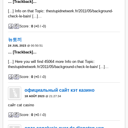
… [Trackback]…
[...] Info on that Topic: thestupidnetwork.fr/2011/05/background-
check-le-bain/ [...]…
Score :
0
(
+
0 /
-
0)
뉴토끼
24 JUIL 2023
@ 00:50:51
… [Trackback]…
[...] Here you will find 45064 more Info on that Topic:
thestupidnetwork.fr/2011/05/background-check-le-bain/ [...]…
Score :
0
(
+
0 /
-
0)
официальный сайт кэт казино
18 AOÛT 2023
@ 21:27:34
сайт cat casino
Score :
0
(
+
0 /
-
0)