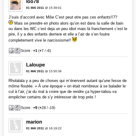
loo78
01 MAI 2011
@ 15:39:01
J’suis d’accord avec Milie C’est peut etre pas ces enfants!!??
Mais se prendre en photo alors qu’on est dans la salle de bain
ou dans les WC c’est deja un peu idiot mais là franchement c’est le
pire, il y a des enfants derriere et elle a l’air de s’en foutre
completement vive le narcissisme!!
Score :
+1
(
+
7 /
-
6)
Laloupe
01 MAI 2011
@ 15:50:36
Rholalala y a peu de choses qui m’énervent autant qu’une fesse de
môme floutée. « À une époque » on était nombreux à se balader le
cul à l’air, j’ai du mal à croire que de rendre ça hyper-tabou va
empêcher certains de s’y intéresser de trop près !
Score :
+9
(
+
28 /
-
19)
marion
01 MAI 2011
@ 16:19:22