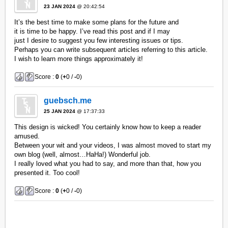
23 JAN 2024
@ 20:42:54
It’s the best time to make some plans for the future and
it is time to be happy. I’ve read this post and if I may
just I desire to suggest you few interesting issues or tips.
Perhaps you can write subsequent articles referring to this article.
I wish to learn more things approximately it!
Score :
0
(
+
0 /
-
0)
guebsch.me
25 JAN 2024
@ 17:37:33
This design is wicked! You certainly know how to keep a reader
amused.
Between your wit and your videos, I was almost moved to start my
own blog (well, almost…HaHa!) Wonderful job.
I really loved what you had to say, and more than that, how you
presented it. Too cool!
Score :
0
(
+
0 /
-
0)