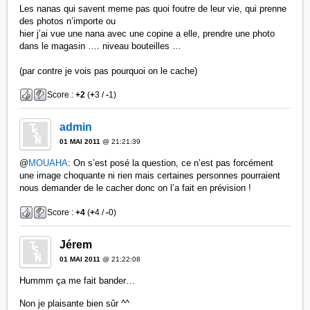
Les nanas qui savent meme pas quoi foutre de leur vie, qui prenne
des photos n’importe ou
hier j’ai vue une nana avec une copine a elle, prendre une photo
dans le magasin …. niveau bouteilles …
(par contre je vois pas pourquoi on le cache)
Score :
+2
(
+
3 /
-
1)
admin
01 MAI 2011
@ 21:21:39
@
MOUAHA
: On s’est posé la question, ce n’est pas forcément
une image choquante ni rien mais certaines personnes pourraient
nous demander de le cacher donc on l’a fait en prévision !
Score :
+4
(
+
4 /
-
0)
Jérem
01 MAI 2011
@ 21:22:08
Hummm ça me fait bander…
Non je plaisante bien sûr ^^