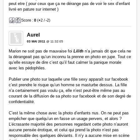
peut etre ( pour ceux que ça ne dérange pas de voir le sex d’enfant
livré en pature sur internet )
Score :
0
(
+
2 /
-
2)
Aurel
03 MAI 2011
@ 11:32:05
Marion ne soit pas de mauvaise foi
Lilith
n’a jamais dit que cela ne
la dérangeait pas qu’un inconnu la prenne en photo en jupe. Tout ce
qu’elle essaye de dire c’est qu’il faut calmer la panique morale
avec les pédophiles.
Publier une photo sur laquelle une fille sexy apparaît sur facebook
c’est prendre le risque qu’un homme se masturbe dessus. La fille
n’a certainement pas voulu ça, elle n’est peut-être même pas au
courant de la diffusion de sa photo sur facebook et de son degré de
confidentialité.
C’est la même chose avec la photo d’enfants nus. On ne peut pas
empêcher que quelqu’un en fasse un usage pervers, et alors ?
L’écrasante majorité des personnes regardant cette photo n’auront
aucune pensée érotique, et celui qui prend la photo n’est pas
responsable des quelques déviants. Il n’y a aucune mise en scène