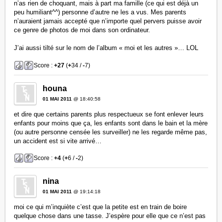
n’as rien de choquant, mais à part ma famille (ce qui est déjà un
peu humiliant^^) personne d’autre ne les a vus. Mes parents
n’auraient jamais accepté que n’importe quel pervers puisse avoir
ce genre de photos de moi dans son ordinateur.
J’ai aussi tilté sur le nom de l’album « moi et les autres »… LOL
Score :
+27
(
+
34 /
-
7)
houna
01 MAI 2011
@ 18:40:58
et dire que certains parents plus respectueux se font enlever leurs
enfants pour moins que ça, les enfants sont dans le bain et la mère
(ou autre personne censée les surveiller) ne les regarde même pas,
un accident est si vite arrivé…
Score :
+4
(
+
6 /
-
2)
nina
01 MAI 2011
@ 19:14:18
moi ce qui m’inquiète c’est que la petite est en train de boire
quelque chose dans une tasse. J’espère pour elle que ce n’est pas