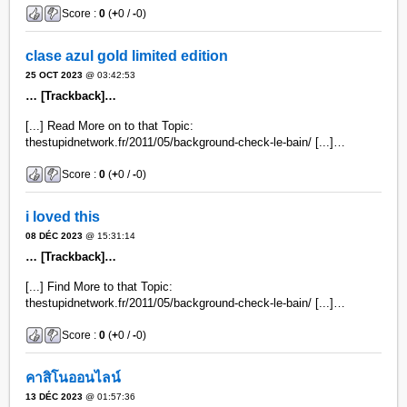
Score :
0
(
+
0 /
-
0)
clase azul gold limited edition​
25 OCT 2023
@ 03:42:53
… [Trackback]…
[...] Read More on to that Topic:
thestupidnetwork.fr/2011/05/background-check-le-bain/ [...]…
Score :
0
(
+
0 /
-
0)
i loved this
08 DÉC 2023
@ 15:31:14
… [Trackback]…
[...] Find More to that Topic:
thestupidnetwork.fr/2011/05/background-check-le-bain/ [...]…
Score :
0
(
+
0 /
-
0)
คาสิโนออนไลน์
13 DÉC 2023
@ 01:57:36