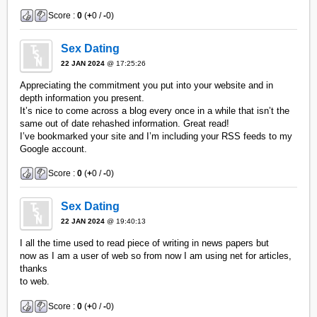
Score :
0
(
+
0 /
-
0)
Sex Dating
22 JAN 2024
@ 17:25:26
Appreciating the commitment you put into your website and in
depth information you present.
It’s nice to come across a blog every once in a while that isn’t the
same out of date rehashed information. Great read!
I’ve bookmarked your site and I’m including your RSS feeds to my
Google account.
Score :
0
(
+
0 /
-
0)
Sex Dating
22 JAN 2024
@ 19:40:13
I all the time used to read piece of writing in news papers but
now as I am a user of web so from now I am using net for articles,
thanks
to web.
Score :
0
(
+
0 /
-
0)