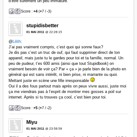
d’être surement un peu immature.
Score :
+4
(
+
7 /
-
3)
stupidisbetter
01 MAI 2011
@ 22:28:15
@
Lilith
:
J’ai pas vraiment compris, c’est quoi qui sonne faux?
Je dis pas c’est un truc de ouf, qui faut supprimer direct de ton
appareil, mais juste tu le gardes pour toi et ta famille, normal. Un
peu de pudeur, t’es 600 amis (ainsi que tout Stupidbook) on
vraiment besoin de voir ça? Par « ça » je parle bien de la photo en
général qui est sans intérêt, ni bien prise, ni marrante ou quoi.
Mettant juste en scène une fille irresponsable
Oui il a des fous partout mais après on peux vivre aussi, juste moi
ça me viendrais pas à l’esprit de montrer mes gosses a poil sur
internet. Après si tu trouves ça cool, c’est bien pour toi.
Score :
+5
(
+
7 /
-
2)
Miyu
01 MAI 2011
@ 23:58:59