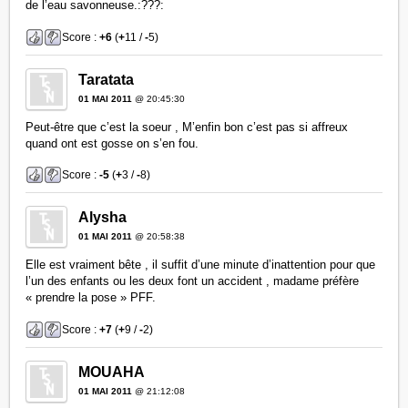
de l’eau savonneuse.:???:
Score :
+6
(
+
11 /
-
5)
Taratata
01 MAI 2011
@ 20:45:30
Peut-être que c’est la soeur , M’enfin bon c’est pas si affreux
quand ont est gosse on s’en fou.
Score :
-5
(
+
3 /
-
8)
Alysha
01 MAI 2011
@ 20:58:38
Elle est vraiment bête , il suffit d’une minute d’inattention pour que
l’un des enfants ou les deux font un accident , madame préfère
« prendre la pose » PFF.
Score :
+7
(
+
9 /
-
2)
MOUAHA
01 MAI 2011
@ 21:12:08