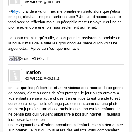
02 MAI 2011
@ 19:16:03
@
Miyu
: J’ai déjà vu un mec me prendre en photo alors que j’étais
en jupe, résultat : ne plus sortir en jupe ? Je suis d’accord dans le
fond avec ta réflexion mais un pédophile reste un voyeur qui ne se
promène, encore une fois, pas seulement sur le net.
La photo est plus qu’inutile, a part pour les assistantes sociales à
la rigueur mais de là faire les gros choqués parce qu’on voit une
zigounette… Après ce n’est que mon avis.
Score :
+1
(
+
2 /
-
1)
marion
03 MAI 2011
@ 00:18:11
on sait que les pédophiles et autre vicieux sont accros de ce genre
de photos, c’est au gens de s’en proteger. le jour ou ça arrivera a
vos enfants se sera autre chose. t’en en jupe tu est grande tu est
consciente. si ça ne te dérange pas qu’un inconnu est une photo
de toi en jupe c’est ton choix. mais la question est les enfants; je
ne pense pas qu’il veulent apparaitre a poil sur internet. il faudrais
leur poser la question.
une « zigounette » d’enfant appartient a l’enfant. elle n’a rien a faire
sur internet. le jour ou vous aurez des enfants vous comprendrez