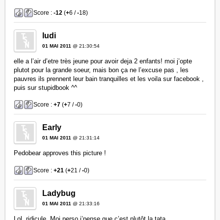
Score :
-12
(
+
6 /
-
18)
ludi
01 MAI 2011
@ 21:30:54
elle a l’air d’etre très jeune pour avoir deja 2 enfants! moi j’opte
plutot pour la grande soeur, mais bon ça ne l’excuse pas , les
pauvres ils prennent leur bain tranquilles et les voila sur facebook ,
puis sur stupidbook ^^
Score :
+7
(
+
7 /
-
0)
Early
01 MAI 2011
@ 21:31:14
Pedobear approves this picture !
Score :
+21
(
+
21 /
-
0)
Ladybug
01 MAI 2011
@ 21:33:16
Lol, ridicule. Moi perso j’pense que c’est plutôt la tata.