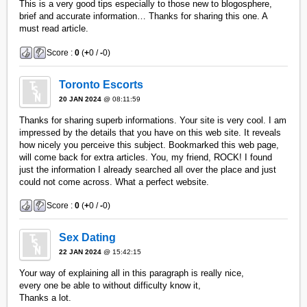
This is a very good tips especially to those new to blogosphere,
brief and accurate information… Thanks for sharing this one. A
must read article.
Score :
0
(
+
0 /
-
0)
Toronto Escorts
20 JAN 2024
@ 08:11:59
Thanks for sharing superb informations. Your site is very cool. I am
impressed by the details that you have on this web site. It reveals
how nicely you perceive this subject. Bookmarked this web page,
will come back for extra articles. You, my friend, ROCK! I found
just the information I already searched all over the place and just
could not come across. What a perfect website.
Score :
0
(
+
0 /
-
0)
Sex Dating
22 JAN 2024
@ 15:42:15
Your way of explaining all in this paragraph is really nice,
every one be able to without difficulty know it,
Thanks a lot.