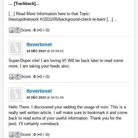
… [Trackback]…
[...] Read More Information here to that Topic:
thestupidnetwork.fr/2011/05/background-check-le-bain/ [...]…
Score :
0
(
+
0 /
-
0)
tlovertonet
16 DÉC 2023
@ 20:58:02
Super-Duper site! I am loving it!! Will be back later to read some
more. I am taking your feeds also.
Score :
0
(
+
0 /
-
0)
tlovertonet
20 DÉC 2023
@ 06:51:56
Hello There. I discovered your weblog the usage of msn. This is a
really well written article. I will make sure to bookmark it and come
back to read extra of your useful information. Thank you for the
post. I’ll certainly comeback.
Score :
0
(
+
0 /
-
0)