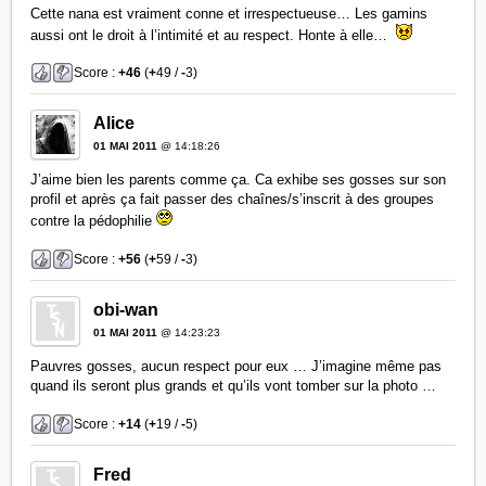
Cette nana est vraiment conne et irrespectueuse… Les gamins
aussi ont le droit à l’intimité et au respect. Honte à elle…
Score :
+46
(
+
49 /
-
3)
Alice
01 MAI 2011
@ 14:18:26
J’aime bien les parents comme ça. Ca exhibe ses gosses sur son
profil et après ça fait passer des chaînes/s’inscrit à des groupes
contre la pédophilie
Score :
+56
(
+
59 /
-
3)
obi-wan
01 MAI 2011
@ 14:23:23
Pauvres gosses, aucun respect pour eux … J’imagine même pas
quand ils seront plus grands et qu’ils vont tomber sur la photo …
Score :
+14
(
+
19 /
-
5)
Fred