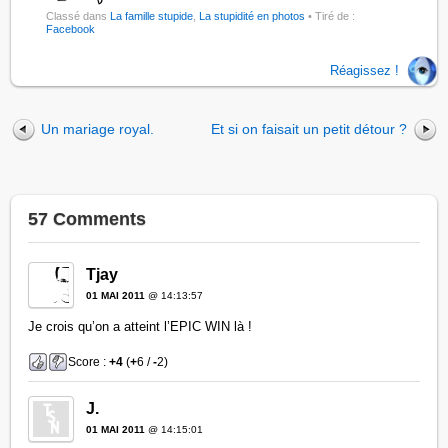
Classé dans
La famille stupide
,
La stupidité en photos
• Tiré de :
Facebook
Réagissez !
Un mariage royal.
Et si on faisait un petit détour ?
57 Comments
Tjay
01 MAI 2011
@ 14:13:57
Je crois qu’on a atteint l’EPIC WIN là !
Score :
+4
(
+
6 /
-
2)
J.
01 MAI 2011
@ 14:15:01