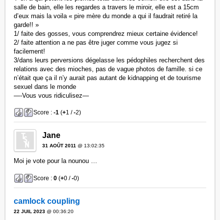
salle de bain, elle les regardes a travers le miroir, elle est a 15cm
d’eux mais la voila « pire mère du monde a qui il faudrait retiré la
garde!! »
1/ faite des gosses, vous comprendrez mieux certaine évidence!
2/ faite attention a ne pas être juger comme vous jugez si
facilement!
3/dans leurs perversions dégelasse les pédophiles recherchent des
relations avec des mioches, pas de vague photos de famille. si ce
n’était que ça il n’y aurait pas autant de kidnapping et de tourisme
sexuel dans le monde
—-Vous vous ridiculisez—
Score :
-1
(
+
1 /
-
2)
Jane
31 AOÛT 2011
@ 13:02:35
Moi je vote pour la nounou …
Score :
0
(
+
0 /
-
0)
camlock coupling
22 JUIL 2023
@ 00:36:20