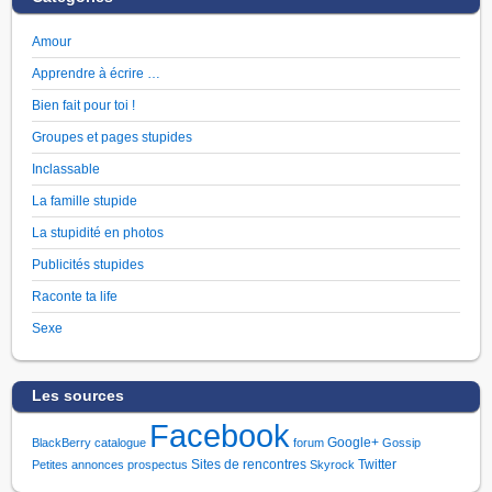
Amour
Apprendre à écrire …
Bien fait pour toi !
Groupes et pages stupides
Inclassable
La famille stupide
La stupidité en photos
Publicités stupides
Raconte ta life
Sexe
Les sources
Facebook
Google+
BlackBerry
catalogue
forum
Gossip
Sites de rencontres
Twitter
Petites annonces
prospectus
Skyrock