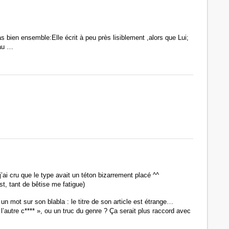
as bien ensemble:Elle écrit à peu près lisiblement ,alors que Lui;
eau …
 j’ai cru que le type avait un téton bizarrement placé ^^
t, tant de bêtise me fatigue)
un mot sur son blabla : le titre de son article est étrange…
 l’autre c**** », ou un truc du genre ? Ça serait plus raccord avec