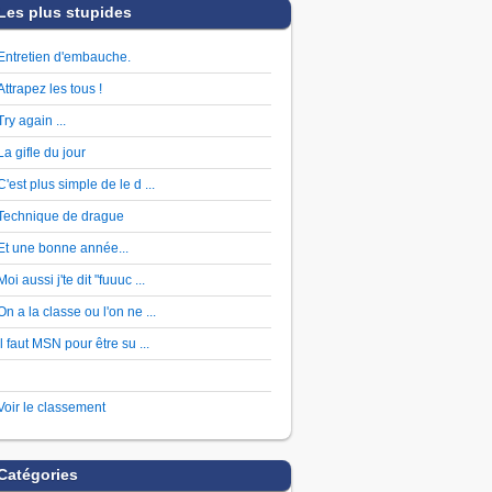
Les plus stupides
Entretien d'embauche.
Attrapez les tous !
Try again ...
La gifle du jour
C'est plus simple de le d ...
Technique de drague
Et une bonne année...
Moi aussi j'te dit "fuuuc ...
On a la classe ou l'on ne ...
Il faut MSN pour être su ...
Voir le classement
Catégories