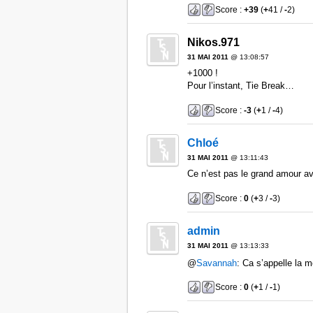
Score :
+39
(
+
41 /
-
2)
Nikos.971
31 MAI 2011
@ 13:08:57
+1000 !
Pour l’instant, Tie Break…
Score :
-3
(
+
1 /
-
4)
Chloé
31 MAI 2011
@ 13:11:43
Ce n’est pas le grand amour av
Score :
0
(
+
3 /
-
3)
admin
31 MAI 2011
@ 13:13:33
@
Savannah
: Ca s’appelle la 
Score :
0
(
+
1 /
-
1)