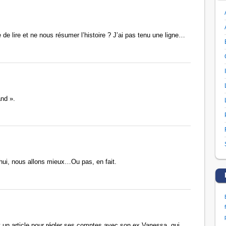
 de lire et ne nous résumer l’histoire ? J’ai pas tenu une ligne…
and ».
hui, nous allons mieux…Ou pas, en fait.
it un article pour régler ses comptes avec son ex Vanessa, qui