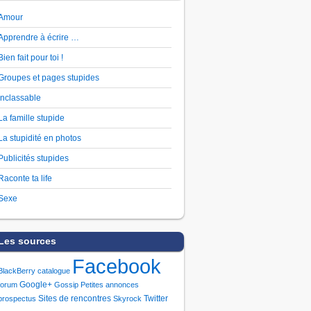
Amour
Apprendre à écrire …
Bien fait pour toi !
Groupes et pages stupides
Inclassable
La famille stupide
La stupidité en photos
Publicités stupides
Raconte ta life
Sexe
Les sources
Facebook
BlackBerry
catalogue
Google+
forum
Gossip
Petites annonces
Sites de rencontres
Twitter
prospectus
Skyrock