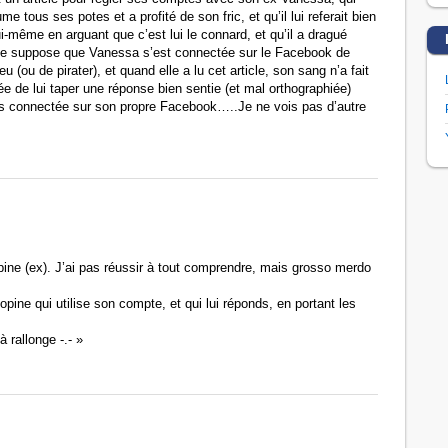
me tous ses potes et a profité de son fric, et qu’il lui referait bien
ui-même en arguant que c’est lui le connard, et qu’il a dragué
 je suppose que Vanessa s’est connectée sur le Facebook de
u (ou de pirater), et quand elle a lu cet article, son sang n’a fait
hée de lui taper une réponse bien sentie (et mal orthographiée)
pas connectée sur son propre Facebook…..Je ne vois pas d’autre
ne (ex). J’ai pas réussir à tout comprendre, mais grosso merdo
pine qui utilise son compte, et qui lui réponds, en portant les
 rallonge -.- »