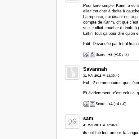
Pour faire simple, Karim a écri
allait coucher à droite à gauche
La réponse, soi-disant écrite 
compte de Karim, dit que c’est 
si elle allait coucher à droit
Enfin, tout ça pour dire qu’on en
Edit: Devancée par IntraOrdinai
Score :
+8
(
+
10 /
-
2)
Savannah
31 MAI 2011
@ 12:35:40
Euh, 2 commentaires que j’écr
Et évidemment, c’est celui-ci 
Score :
+4
(
+
4 /
-
0)
sam
31 MAI 2011
@ 12:36:10
ils ont tué leur amour, la langu