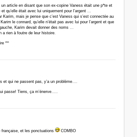
t un article en disant que son ex-copine Vaness était une p*te et
 et qu’elle était avec lui uniquement pour l’argent …
par Karim, mais je pense que c’est Vaness qui s’est connectée au
Karim le connard, qu’elle n’était pas avec lui pour l’argent et que
e à gauche, Karim devait donner des noms …
 a rien à foutre de leur histoire.
re ^^
is et qui ne passent pas, y’a un problème….
qui passe! Tiens, ça m’énerve…..
e française, et les ponctuations
COMBO