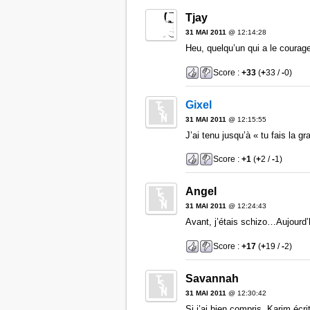
Tjay
31 MAI 2011
@ 12:14:28
Heu, quelqu’un qui a le courage
Score :
+33
(
+
33 /
-
0)
Gixel
31 MAI 2011
@ 12:15:55
J’ai tenu jusqu’à « tu fais la gr
Score :
+1
(
+
2 /
-
1)
Angel
31 MAI 2011
@ 12:24:43
Avant, j’étais schizo…Aujourd’
Score :
+17
(
+
19 /
-
2)
Savannah
31 MAI 2011
@ 12:30:42
Si j’ai bien compris, Karim écr