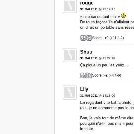
rouge
31 MAI 2011
@ 13:19:17
« espèce de tout mal »
De touts façons ils n’allaient p
on dirait un portable sans rés
Score :
+9
(
+
11 /
-
2)
Shuu
31 MAI 2011
@ 13:22:10
Ça pique un peu les yeux…
Score :
-2
(
+
4 /
-
6)
Lily
31 MAI 2011
@ 14:18:00
En regardant vite fait la photo,
(oui, je ne commente pas le pos
Bon, je vais tout de même dire 
pourquoi n’a-t-il pas mis « pour
le reste.