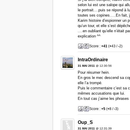
selon lui est une salope qui allu
le portrait….puis se répond à l
toutes ses copines…..En fait,
Karim histoire d’espionner un pe
qu’un tour, et elle s’est dépêc
….en oubliant qu’elle n’était 
explication ^^
Score :
+41
(
+
43 /
-
2)
IntraOrdinaire
31 MAI 2011
@ 12:30:56
Pour résumer hein.
En gros le mec descend sa copi
elle l’a trompé.
Puis le commentaire c’est sa co
mêmes accusations que lui.
En tout cas j’aime les phrases à
Score :
+5
(
+
8 /
-
3)
Oup_S
31 MAI 2011
@ 12:31:39