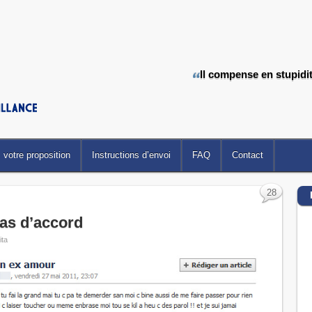
Il compense en stupidit
votre proposition
Instructions d’envoi
FAQ
Contact
28
 pas d’accord
ita