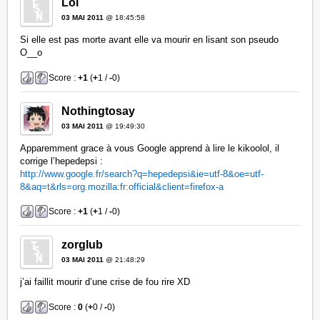
Loi
03 MAI 2011
@ 18:45:58
Si elle est pas morte avant elle va mourir en lisant son pseudo
O__o
Score :
+1
(
+
1 /
-
0)
Nothingtosay
03 MAI 2011
@ 19:49:30
Apparemment grace à vous Google apprend à lire le kikoolol, il
corrige l’hepedepsi :
http://www.google.fr/search?q=hepedepsi&ie=utf-8&oe=utf-
8&aq=t&rls=org.mozilla:fr:official&client=firefox-a
Score :
+1
(
+
1 /
-
0)
zorglub
03 MAI 2011
@ 21:48:29
j’ai faillit mourir d’une crise de fou rire XD
Score :
0
(
+
0 /
-
0)