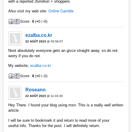
with a reported 35million + shoppers.
Also visit my web site:
Online Gamble
Score :
0
(
+
0 /
-
0)
ezalba.co.kr
22 AOÛT 2023
@ 05:58:07
Noot absolutely everyone gets an givce straight away, so do not
worry if you do not.
My website;
ezalba.co.kr
Score :
0
(
+
0 /
-
0)
Roseann
22 AOÛT 2023
@ 11:33:30
Hey There. I found your blog using msn. This is a really well written
article.
I will be sure to bookmark it and return to read more of your
useful info. Thanks for the post. I will definitely return.