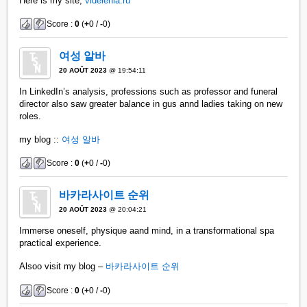
Here is my site;
videlenia.ru
Score :
0
(
+
0 /
-
0)
여성 알바
20 AOÛT 2023
@ 19:54:11
In LinkedIn’s analysis, professions such as professor and funeral
director also saw greater balance in gus annd ladies taking on new
roles.
my blog ::
여성 알바
Score :
0
(
+
0 /
-
0)
바카라사이트 순위
20 AOÛT 2023
@ 20:04:21
Immerse oneself, physique aand mind, in a transformational spa
practical experience.
Alsoo visit my blog –
바카라사이트 순위
Score :
0
(
+
0 /
-
0)