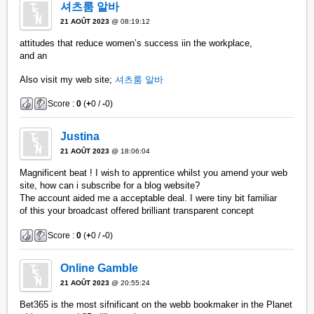
셔츠룸 알바
21 AOÛT 2023
@ 08:19:12
attitudes that reduce women’s success iin the workplace,
and an
Also visit my web site;
셔츠룸 알바
Score :
0
(
+
0 /
-
0)
Justina
21 AOÛT 2023
@ 18:06:04
Magnificent beat ! I wish to apprentice whilst you amend your web
site, how can i subscribe for a blog website?
The account aided me a acceptable deal. I were tiny bit familiar
of this your broadcast offered brilliant transparent concept
Score :
0
(
+
0 /
-
0)
Online Gamble
21 AOÛT 2023
@ 20:55:24
Bet365 is the most sifnificant on the webb bookmaker in the Planet