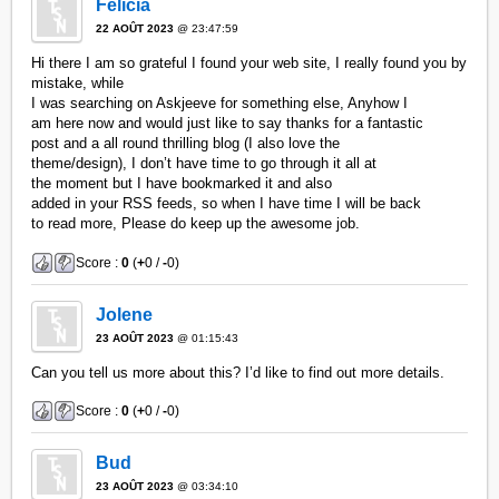
Felicia
22 AOÛT 2023
@ 23:47:59
Hi there I am so grateful I found your web site, I really found you by
mistake, while
I was searching on Askjeeve for something else, Anyhow I
am here now and would just like to say thanks for a fantastic
post and a all round thrilling blog (I also love the
theme/design), I don’t have time to go through it all at
the moment but I have bookmarked it and also
added in your RSS feeds, so when I have time I will be back
to read more, Please do keep up the awesome job.
Score :
0
(
+
0 /
-
0)
Jolene
23 AOÛT 2023
@ 01:15:43
Can you tell us more about this? I’d like to find out more details.
Score :
0
(
+
0 /
-
0)
Bud
23 AOÛT 2023
@ 03:34:10