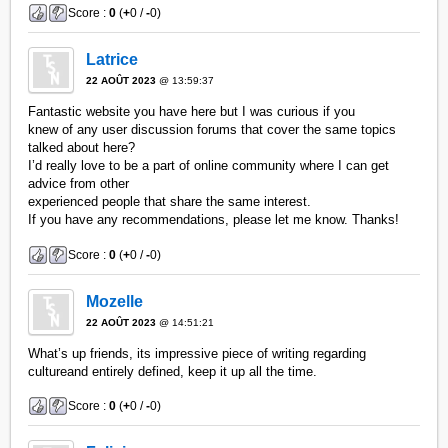
Score :
0
(
+
0 /
-
0)
Latrice
22 AOÛT 2023
@ 13:59:37
Fantastic website you have here but I was curious if you
knew of any user discussion forums that cover the same topics
talked about here?
I’d really love to be a part of online community where I can get
advice from other
experienced people that share the same interest.
If you have any recommendations, please let me know. Thanks!
Score :
0
(
+
0 /
-
0)
Mozelle
22 AOÛT 2023
@ 14:51:21
What’s up friends, its impressive piece of writing regarding
cultureand entirely defined, keep it up all the time.
Score :
0
(
+
0 /
-
0)