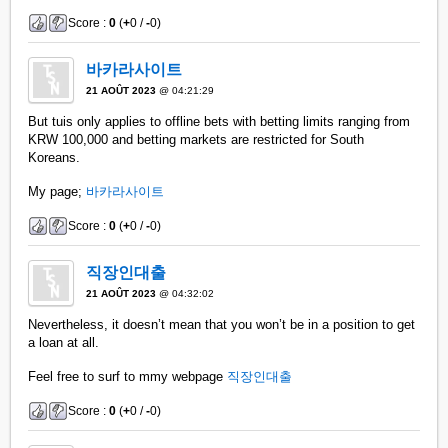
Score :
0
(
+
0 /
-
0)
바카라사이트
21 AOÛT 2023
@ 04:21:29
But tuis only applies to offline bets with betting limits ranging from
KRW 100,000 and betting markets are restricted for South
Koreans.
My page;
바카라사이트
Score :
0
(
+
0 /
-
0)
직장인대출
21 AOÛT 2023
@ 04:32:02
Nevertheless, it doesn’t mean that you won’t be in a position to get
a loan at all.
Feel free to surf to mmy webpage
직장인대출
Score :
0
(
+
0 /
-
0)