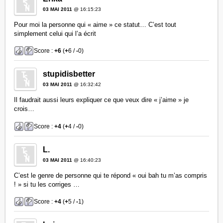
03 MAI 2011
@ 16:15:23
Pour moi la personne qui « aime » ce statut… C’est tout
simplement celui qui l’a écrit
Score :
+6
(
+
6 /
-
0)
stupidisbetter
03 MAI 2011
@ 16:32:42
Il faudrait aussi leurs expliquer ce que veux dire « j’aime » je
crois…
Score :
+4
(
+
4 /
-
0)
L.
03 MAI 2011
@ 16:40:23
C’est le genre de personne qui te répond « oui bah tu m’as compris
! » si tu les corriges …
Score :
+4
(
+
5 /
-
1)