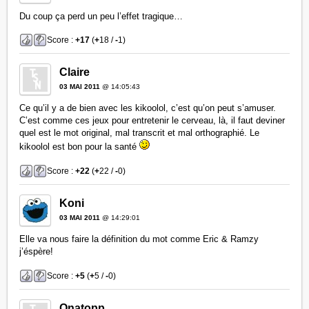
Du coup ça perd un peu l’effet tragique…
Score :
+17
(
+
18 /
-
1)
Claire
03 MAI 2011
@ 14:05:43
Ce qu’il y a de bien avec les kikoolol, c’est qu’on peut s’amuser.
C’est comme ces jeux pour entretenir le cerveau, là, il faut deviner
quel est le mot original, mal transcrit et mal orthographié. Le
kikoolol est bon pour la santé
Score :
+22
(
+
22 /
-
0)
Koni
03 MAI 2011
@ 14:29:01
Elle va nous faire la définition du mot comme Eric & Ramzy
j’éspère!
Score :
+5
(
+
5 /
-
0)
Onatopp