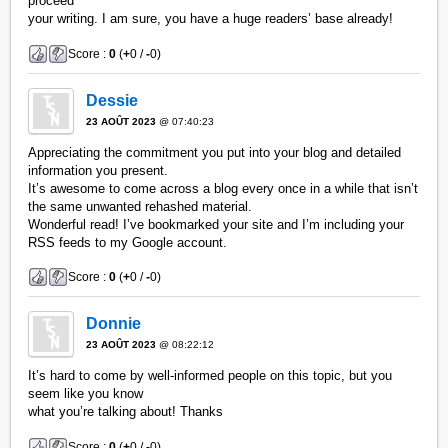
proceed
your writing. I am sure, you have a huge readers’ base already!
Score :
0
(
+
0 /
-
0)
Dessie
23 AOÛT 2023
@ 07:40:23
Appreciating the commitment you put into your blog and detailed
information you present.
It’s awesome to come across a blog every once in a while that isn’t
the same unwanted rehashed material.
Wonderful read! I’ve bookmarked your site and I’m including your
RSS feeds to my Google account.
Score :
0
(
+
0 /
-
0)
Donnie
23 AOÛT 2023
@ 08:22:12
It’s hard to come by well-informed people on this topic, but you
seem like you know
what you’re talking about! Thanks
Score :
0
(
+
0 /
-
0)