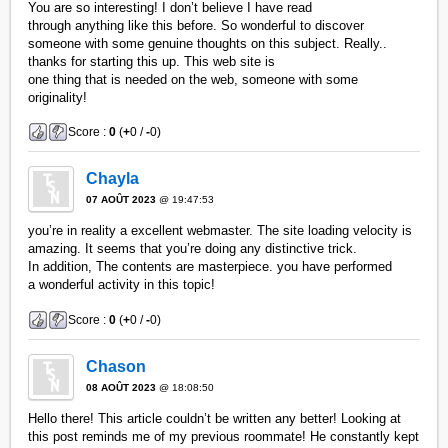
You are so interesting! I don’t believe I have read
through anything like this before. So wonderful to discover
someone with some genuine thoughts on this subject. Really..
thanks for starting this up. This web site is
one thing that is needed on the web, someone with some
originality!
Score :
0
(
+
0 /
-
0)
Chayla
07 AOÛT 2023
@ 19:47:53
you’re in reality a excellent webmaster. The site loading velocity is
amazing. It seems that you’re doing any distinctive trick.
In addition, The contents are masterpiece. you have performed
a wonderful activity in this topic!
Score :
0
(
+
0 /
-
0)
Chason
08 AOÛT 2023
@ 18:08:50
Hello there! This article couldn’t be written any better! Looking at
this post reminds me of my previous roommate! He constantly kept