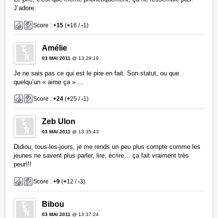
J’adore.
Score :
+15
(
+
16 /
-
1)
Amélie
03 MAI 2011
@ 13:29:19
Je ne sais pas ce qui est le pire en fait. Son statut, ou que
quelqu’un « aime ça » …
Score :
+24
(
+
25 /
-
1)
Zeb Ulon
03 MAI 2011
@ 13:35:43
Didiou, tous-les-jours, je me rends un peu plus compte comme les
jeunes ne savent plus parler, lire, écrire… ça fait vraiment très
peur!!!
Score :
+9
(
+
12 /
-
3)
Bibou
03 MAI 2011
@ 13:37:24