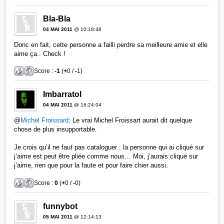
Bla-Bla
04 MAI 2011
@ 10:18:48
Donc en fait, cette personne a failli perdre sa meilleure amie et elle
aime ça.. Check !
Score :
-1
(
+
0 /
-
1)
Imbarratol
04 MAI 2011
@ 16:24:04
@
Michel Froissard
: Le vrai Michel Froissart aurait dit quelque
chose de plus insupportable.
Je crois qu’il ne faut pas cataloguer : la personne qui ai cliqué sur
j’aime est peut être pliée comme nous… Moi, j’aurais cliqué sur
j’aime, rien que pour la faute et pour faire chier aussi.
Score :
0
(
+
0 /
-
0)
funnybot
05 MAI 2011
@ 12:14:13