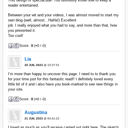
This design is spectacular! You obviously know how to keep a
reader entertained.
Between your wit and your videos, I was almost moved to start my
own blog (well, almost…HaHa!) Excellent
job. I really enjoyed what you had to say, and more than that, how
you presented it.
Too cool!
Score :
0
(
+
0 /
-
0)
Lia
20 JUIL 2023
@ 15:37:51
I’m more than happy to uncover this page. I need to to thank you
for your time just for this fantastic read!! I definitely loved every
little bit of it and i also have you book-marked to see new things in
your site.
Score :
0
(
+
0 /
-
0)
Augustina
21 JUIL 2023
@ 04:41:22
I loved as much as you’ll receive carried out right here. The sketch