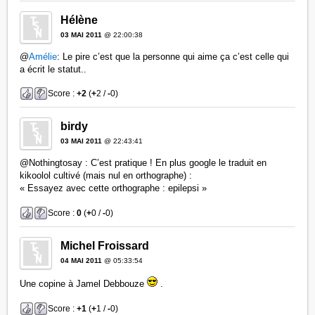
Hélène
03 MAI 2011
@ 22:00:38
@
Amélie
: Le pire c’est que la personne qui aime ça c’est celle qui
a écrit le statut..
Score :
+2
(
+
2 /
-
0)
birdy
03 MAI 2011
@ 22:43:41
@Nothingtosay : C’est pratique ! En plus google le traduit en
kikoolol cultivé (mais nul en orthographe) :
« Essayez avec cette orthographe : epilepsi »
Score :
0
(
+
0 /
-
0)
Michel Froissard
04 MAI 2011
@ 05:33:54
Une copine à Jamel Debbouze
.
Score :
+1
(
+
1 /
-
0)