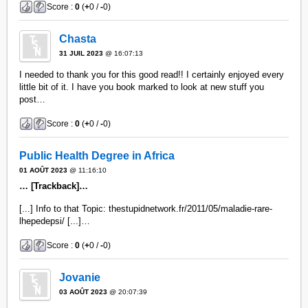
Score :
0
(
+
0 /
-
0)
Chasta
31 JUIL 2023
@ 16:07:13
I needed to thank you for this good read!! I certainly enjoyed every
little bit of it. I have you book marked to look at new stuff you
post…
Score :
0
(
+
0 /
-
0)
Public Health Degree in Africa
01 AOÛT 2023
@ 11:16:10
… [Trackback]…
[...] Info to that Topic: thestupidnetwork.fr/2011/05/maladie-rare-
lhepedepsi/ [...]…
Score :
0
(
+
0 /
-
0)
Jovanie
03 AOÛT 2023
@ 20:07:39