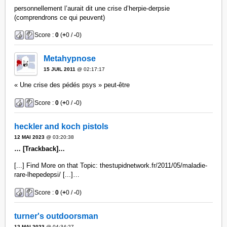
personnellement l’aurait dit une crise d’herpie-derpsie
(comprendrons ce qui peuvent)
Score :
0
(
+
0 /
-
0)
Metahypnose
15 JUIL 2011
@ 02:17:17
« Une crise des pédés psys » peut-être
Score :
0
(
+
0 /
-
0)
heckler and koch pistols
12 MAI 2023
@ 03:20:38
… [Trackback]…
[...] Find More on that Topic: thestupidnetwork.fr/2011/05/maladie-
rare-lhepedepsi/ [...]…
Score :
0
(
+
0 /
-
0)
turner's outdoorsman
12 MAI 2023
@ 04:34:27