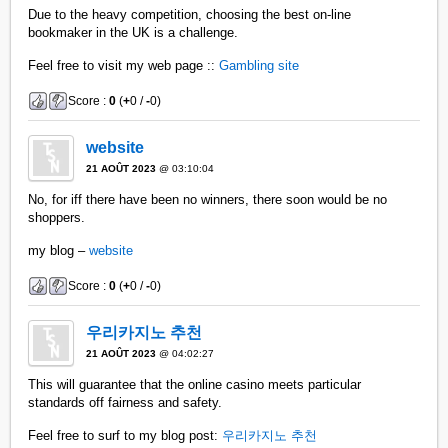
Due to the heavy competition, choosing the best on-line
bookmaker in the UK is a challenge.
Feel free to visit my web page ::
Gambling site
Score :
0
(
+
0 /
-
0)
website
21 AOÛT 2023
@ 03:10:04
No, for iff there have been no winners, there soon would be no
shoppers.
my blog –
website
Score :
0
(
+
0 /
-
0)
우리카지노 추천
21 AOÛT 2023
@ 04:02:27
This will guarantee that the online casino meets particular
standards off fairness and safety.
Feel free to surf to my blog post:
우리카지노 추천