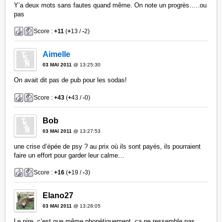
Y’a deux mots sans fautes quand même. On note un progrès…..ou
pas
Score :
+11
(
+
13 /
-
2)
Aimelle
03 MAI 2011
@ 13:25:30
On avait dit pas de pub pour les sodas!
Score :
+43
(
+
43 /
-
0)
Bob
03 MAI 2011
@ 13:27:53
une crise d’épée de psy ? au prix où ils sont payés, ils pourraient
faire un effort pour garder leur calme…
Score :
+16
(
+
19 /
-
3)
Elano27
03 MAI 2011
@ 13:28:05
Le pire, c’est que même phonétiquement, ça ne ressemble pas.