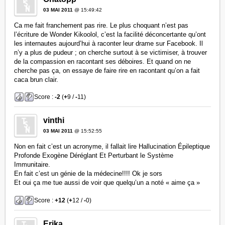
03 MAI 2011
@ 15:49:42
Ca me fait franchement pas rire. Le plus choquant n’est pas
l’écriture de Wonder Kikoolol, c’est la facilité déconcertante qu’ont
les internautes aujourd’hui à raconter leur drame sur Facebook. Il
n’y a plus de pudeur ; on cherche surtout à se victimiser, à trouver
de la compassion en racontant ses déboires. Et quand on ne
cherche pas ça, on essaye de faire rire en racontant qu’on a fait
caca brun clair.
Score :
-2
(
+
9 /
-
11)
vinthi
03 MAI 2011
@ 15:52:55
Non en fait c’est un acronyme, il fallait lire Hallucination Épileptique
Profonde Exogène Déréglant Et Perturbant le Système
Immunitaire.
En fait c’est un génie de la médecine!!!! Ok je sors
Et oui ça me tue aussi de voir que quelqu’un a noté « aime ça »
Score :
+12
(
+
12 /
-
0)
Erika