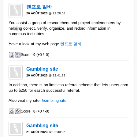
텐프로 알바
20 AOÛT 2023
@ 22:28:58
You assist a group of researtchers and project implementers by
helpijng collect, verify, organize, and redord information in
numerous industries.
Have a look at my web page
텐프로 알바
Score :
0
(
+
0 /
-
0)
Gambling site
20 AOÛT 2023
@ 22:41:32
In addition, there is an limitless referral scheme that lets users earn
up to $250 for eazch successful referral.
Also visit my site:
Gambling site
Score :
0
(
+
0 /
-
0)
Gambling site
21 AOÛT 2023
@ 02:30:35