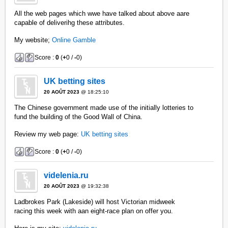
All the web pages which wwe have talked about above aare
capable of deliverihg these attributes.
My website;
Online Gamble
Score :
0
(
+
0 /
-
0)
UK betting sites
20 AOÛT 2023
@ 18:25:10
The Chinese government made use of the initially lotteries to
fund the building of the Good Wall of China.
Review my web page:
UK betting sites
Score :
0
(
+
0 /
-
0)
videlenia.ru
20 AOÛT 2023
@ 19:32:38
Ladbrokes Park (Lakeside) will host Victorian midweek
racing this week with aan eight-race plan on offer you.