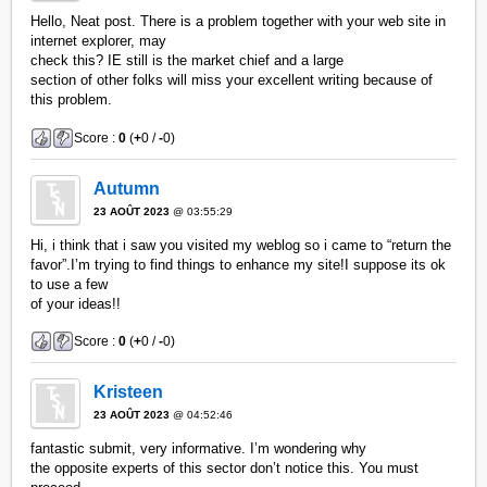
Hello, Neat post. There is a problem together with your web site in
internet explorer, may
check this? IE still is the market chief and a large
section of other folks will miss your excellent writing because of
this problem.
Score :
0
(
+
0 /
-
0)
Autumn
23 AOÛT 2023
@ 03:55:29
Hi, i think that i saw you visited my weblog so i came to “return the
favor”.I’m trying to find things to enhance my site!I suppose its ok
to use a few
of your ideas!!
Score :
0
(
+
0 /
-
0)
Kristeen
23 AOÛT 2023
@ 04:52:46
fantastic submit, very informative. I’m wondering why
the opposite experts of this sector don’t notice this. You must