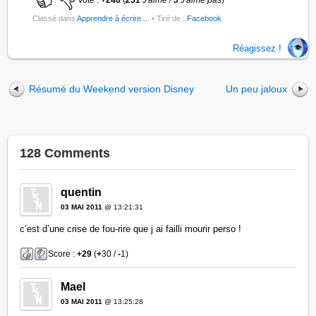
Vote :
+246
(
251
J'aime /
5
J'aime pas
)
Classé dans
Apprendre à écrire ...
• Tiré de :
Facebook
Réagissez !
Résumé du Weekend version Disney
Un peu jaloux
128 Comments
quentin
03 MAI 2011
@ 13:21:31
c’est d’une crise de fou-rire que j ai failli mourir perso !
Score :
+29
(
+
30 /
-
1)
Mael
03 MAI 2011
@ 13:25:28