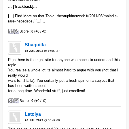
… [Trackback]…
[...] Find More on that Topic: thestupidnetwork.fr/2011/05/maladie-
rare-lhepedepsi/ [...]…
Score :
0
(
+
0 /
-
0)
Shaquitta
15 JUIL 2023
@ 16:03:37
Right here is the right site for anyone who hopes to understand this
topic.
You realize a whole lot its almost hard to argue with you (not that I
really would
want to…HaHa). You certainly put a fresh spin on a subject that
has been written about
for a long time. Wonderful stuff, just excellent!
Score :
0
(
+
0 /
-
0)
Latoiya
20 JUIL 2023
@ 08:49:00