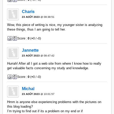
Charis
23 AOÛT 2023
@ 08:38:51
Wow, this piece of writing is nice, my younger sister is analyzing
these things, thus I am going to tell her.
Score :
0
(
+
0 /
-
0)
Jannette
23 AOÛT 2023
@ 08:47:42
Hurrah! After all I got a web site from where I know how to really
get valuable facts concerning my study and knowledge.
Score :
0
(
+
0 /
-
0)
Michal
23 AOÛT 2023
@ 10:01:57
Hmm is anyone else experiencing problems with the pictures on
this blog loading?
I’m trying to find out if its a problem on my end or if