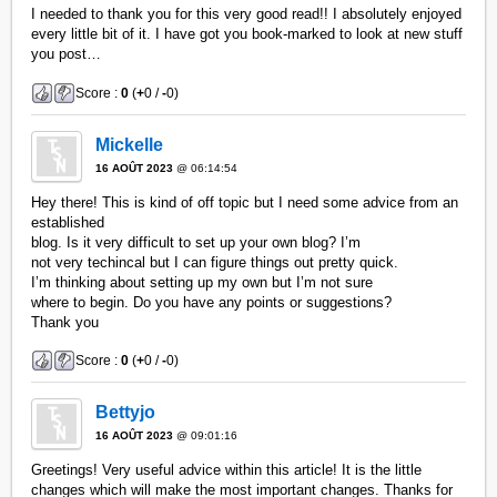
I needed to thank you for this very good read!! I absolutely enjoyed
every little bit of it. I have got you book-marked to look at new stuff
you post…
Score :
0
(
+
0 /
-
0)
Mickelle
16 AOÛT 2023
@ 06:14:54
Hey there! This is kind of off topic but I need some advice from an
established
blog. Is it very difficult to set up your own blog? I’m
not very techincal but I can figure things out pretty quick.
I’m thinking about setting up my own but I’m not sure
where to begin. Do you have any points or suggestions?
Thank you
Score :
0
(
+
0 /
-
0)
Bettyjo
16 AOÛT 2023
@ 09:01:16
Greetings! Very useful advice within this article! It is the little
changes which will make the most important changes. Thanks for