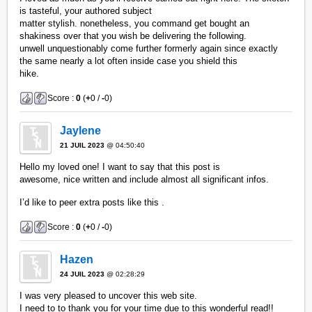
is tasteful, your authored subject
matter stylish. nonetheless, you command get bought an
shakiness over that you wish be delivering the following.
unwell unquestionably come further formerly again since exactly
the same nearly a lot often inside case you shield this
hike.
Score :
0
(
+
0 /
-
0)
Jaylene
21 JUIL 2023
@ 04:50:40
Hello my loved one! I want to say that this post is
awesome, nice written and include almost all significant infos.
I’d like to peer extra posts like this .
Score :
0
(
+
0 /
-
0)
Hazen
24 JUIL 2023
@ 02:28:29
I was very pleased to uncover this web site.
I need to to thank you for your time due to this wonderful read!!