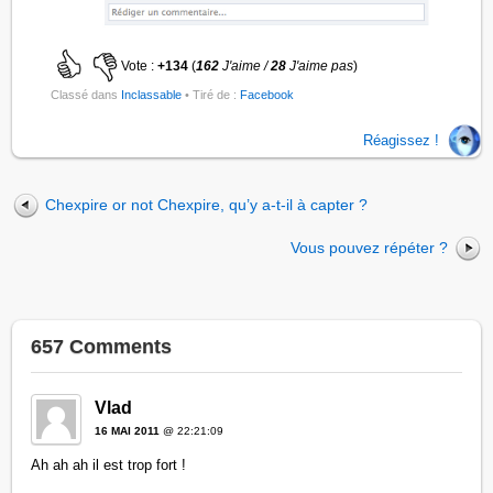
Vote :
+134
(
162
J'aime /
28
J'aime pas
)
Classé dans
Inclassable
• Tiré de :
Facebook
Réagissez !
Chexpire or not Chexpire, qu’y a-t-il à capter ?
Vous pouvez répéter ?
657 Comments
Vlad
16 MAI 2011
@ 22:21:09
Ah ah ah il est trop fort !