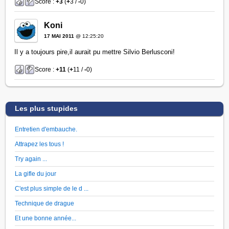
Score :
+3
(
+
3 /
-
0)
Koni
17 MAI 2011
@ 12:25:20
Il y a toujours pire,il aurait pu mettre Silvio Berlusconi!
Score :
+11
(
+
11 /
-
0)
Les plus stupides
Entretien d'embauche.
Attrapez les tous !
Try again ...
La gifle du jour
C'est plus simple de le d ...
Technique de drague
Et une bonne année...