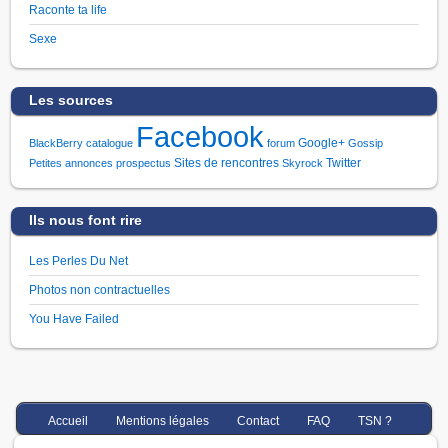
Raconte ta life
Sexe
Les sources
Facebook
Google+
BlackBerry
catalogue
forum
Gossip
Sites de rencontres
Twitter
Petites annonces
prospectus
Skyrock
Ils nous font rire
Les Perles Du Net
Photos non contractuelles
You Have Failed
Accueil
Mentions légales
Contact
FAQ
TSN ?