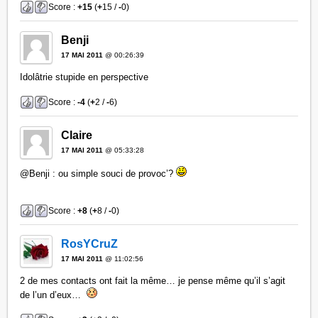
Score :
+15
(
+
15 /
-
0)
Benji
17 MAI 2011
@ 00:26:39
Idolâtrie stupide en perspective
Score :
-4
(
+
2 /
-
6)
Claire
17 MAI 2011
@ 05:33:28
@Benji : ou simple souci de provoc’?
Score :
+8
(
+
8 /
-
0)
RosYCruZ
17 MAI 2011
@ 11:02:56
2 de mes contacts ont fait la même… je pense même qu’il s’agit
de l’un d’eux…