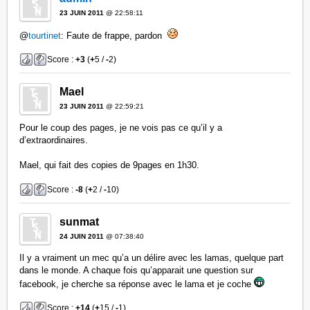
23 JUIN 2011
@ 22:58:11
@
tourtinet
: Faute de frappe, pardon
Score :
+3
(
+
5 /
-
2)
Mael
23 JUIN 2011
@ 22:59:21
Pour le coup des pages, je ne vois pas ce qu’il y a
d’extraordinaires.
Mael, qui fait des copies de 9pages en 1h30.
Score :
-8
(
+
2 /
-
10)
sunmat
24 JUIN 2011
@ 07:38:40
Il y a vraiment un mec qu’a un délire avec les lamas, quelque part
dans le monde. A chaque fois qu’apparait une question sur
facebook, je cherche sa réponse avec le lama et je coche
Score :
+14
(
+
15 /
-
1)