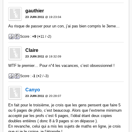
gauthier
23 JUIN 2011
@ 19:23:04
Au risque de passer pour un con, j’ai pas bien compris le 3eme…
Score :
+9
(
+
11 /
-
2)
Claire
23 JUIN 2011
@ 19:32:09
WTF le premier… Pour n°4 les vacances, c’est obsessionnel !
Score :
-1
(
+
2 /
-
3)
Canyo
23 JUIN 2011
@ 20:28:07
En fait pour le troisième, je crois que les gens pensent que faire 5
ou 6 pages de philo, c’est beaucoup. Alors que l’extreme minimum
accepté par les profs c’est 6 pages, l’idéal étant deux copies
doubles entières ( donc 8 à 9 pages si on dépasse ).
En revanche, celui qui a mis les sujets de maths en ligne, je crois
que si je le croise, je l’étrangle !