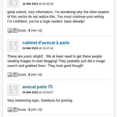
16 MAI 2023
@ 20:40:33
great submit, very informative. I’m wondering why the other experts
of this sector do not realize this. You must continue your writing.
I’m confident, you’ve a huge readers’ base already!
Score :
0
(
+
0 /
-
0)
cabinet d'avocat à paris
24 MAI 2023
@ 18:47:44
Those are yours alright! . We at least need to get these people
stealing images to start blogging! They probably just did a image
search and grabbed them. They look good though!
Score :
0
(
+
0 /
-
0)
avocat paris 75
24 MAI 2023
@ 18:54:07
Very interesting topic, thankyou for posting.
Score :
0
(
+
0 /
-
0)