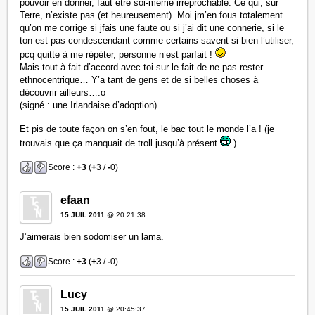
pouvoir en donner, faut être soi-même irréprochable. Ce qui, sur
Terre, n’existe pas (et heureusement). Moi jm’en fous totalement
qu’on me corrige si jfais une faute ou si j’ai dit une connerie, si le
ton est pas condescendant comme certains savent si bien l’utiliser,
pcq quitte à me répéter, personne n’est parfait !
Mais tout à fait d’accord avec toi sur le fait de ne pas rester
ethnocentrique… Y’a tant de gens et de si belles choses à
découvrir ailleurs…:o
(signé : une Irlandaise d’adoption)
Et pis de toute façon on s’en fout, le bac tout le monde l’a ! (je
trouvais que ça manquait de troll jusqu’à présent
)
Score :
+3
(
+
3 /
-
0)
efaan
15 JUIL 2011
@ 20:21:38
J’aimerais bien sodomiser un lama.
Score :
+3
(
+
3 /
-
0)
Lucy
15 JUIL 2011
@ 20:45:37