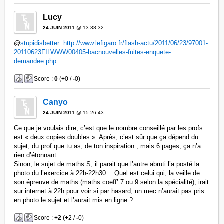
Lucy
24 JUIN 2011
@ 13:38:32
@
stupidisbetter
:
http://www.lefigaro.fr/flash-actu/2011/06/23/97001-
20110623FILWWW00405-bacnouvelles-fuites-enquete-
demandee.php
Score :
0
(
+
0 /
-
0)
Canyo
24 JUIN 2011
@ 15:26:43
Ce que je voulais dire, c’est que le nombre conseillé par les profs
est « deux copies doubles ». Après, c’est sûr que ça dépend du
sujet, du prof que tu as, de ton inspiration ; mais 6 pages, ça n’a
rien d’étonnant.
Sinon, le sujet de maths S, il parait que l’autre abruti l’a posté la
photo du l’exercice à 22h-22h30… Quel est celui qui, la veille de
son épreuve de maths (maths coeff’ 7 ou 9 selon la spécialité), irait
sur internet à 22h pour voir si par hasard, un mec n’aurait pas pris
en photo le sujet et l’aurait mis en ligne ?
Score :
+2
(
+
2 /
-
0)