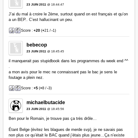
23 JUIN 2011
@ 18:44:47
J’ai du mal à croire le 2ème, surtout quand on est français et qu’on
a un BEP.. C’est hallucinant un peu.
Score :
+20
(
+
21 /
-
1)
bebecop
23 JUIN 2011
@ 18:45:45
il manquerait pas stupidbook dans les programmes du week end ^^
.
a mon avis pour le mec ne connaissant pas le bac je sens le
foutage a plein nez.
Score :
+5
(
+
8 /
-
3)
michaelbutacide
23 JUIN 2011
@ 18:45:56
Ben pour le Romain, je trouve pas ça très drôle…
Étant Belge (évitez les blagues de merde svp), je ne savais pas
non plus ce qu’était le BAC quand j’étais plus jeune…Ça n’existe