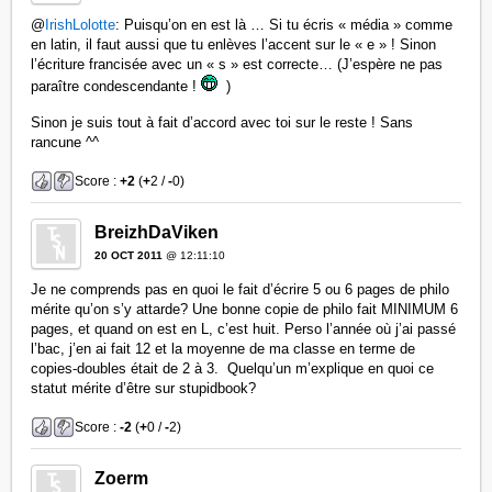
@
IrishLolotte
: Puisqu’on en est là … Si tu écris « média » comme
en latin, il faut aussi que tu enlèves l’accent sur le « e » ! Sinon
l’écriture francisée avec un « s » est correcte… (J’espère ne pas
paraître condescendante !
)
Sinon je suis tout à fait d’accord avec toi sur le reste ! Sans
rancune ^^
Score :
+2
(
+
2 /
-
0)
BreizhDaViken
20 OCT 2011
@ 12:11:10
Je ne comprends pas en quoi le fait d’écrire 5 ou 6 pages de philo
mérite qu’on s’y attarde? Une bonne copie de philo fait MINIMUM 6
pages, et quand on est en L, c’est huit. Perso l’année où j’ai passé
l’bac, j’en ai fait 12 et la moyenne de ma classe en terme de
copies-doubles était de 2 à 3. Quelqu’un m’explique en quoi ce
statut mérite d’être sur stupidbook?
Score :
-2
(
+
0 /
-
2)
Zoerm