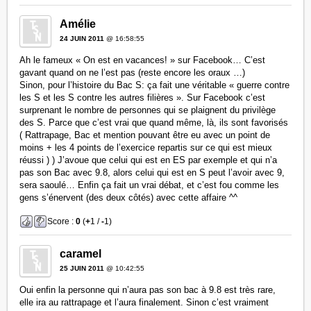
Amélie
24 JUIN 2011
@ 16:58:55
Ah le fameux « On est en vacances! » sur Facebook… C’est
gavant quand on ne l’est pas (reste encore les oraux …)
Sinon, pour l’histoire du Bac S: ça fait une véritable « guerre contre
les S et les S contre les autres filières ». Sur Facebook c’est
surprenant le nombre de personnes qui se plaignent du privilège
des S. Parce que c’est vrai que quand même, là, ils sont favorisés
( Rattrapage, Bac et mention pouvant être eu avec un point de
moins + les 4 points de l’exercice repartis sur ce qui est mieux
réussi ) ) J’avoue que celui qui est en ES par exemple et qui n’a
pas son Bac avec 9.8, alors celui qui est en S peut l’avoir avec 9,
sera saoulé… Enfin ça fait un vrai débat, et c’est fou comme les
gens s’énervent (des deux côtés) avec cette affaire ^^
Score :
0
(
+
1 /
-
1)
caramel
25 JUIN 2011
@ 10:42:55
Oui enfin la personne qui n’aura pas son bac à 9.8 est très rare,
elle ira au rattrapage et l’aura finalement. Sinon c’est vraiment