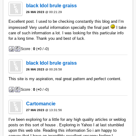
black Idol brule graiss
26 MAI 2023
@ 00:21:29
Excellent post. I used to be checking constantly this blog and I’m
impressed! Very useful information specially the final part
I take
care of such information a lot. I was looking for this particular info
for a long time. Thank you and best of luck.
Score :
0
(
+
0 /
-
0)
black Idol brule graiss
26 MAI 2023
@ 00:26:58
This site is my aspiration, real great pattern and perfect content.
Score :
0
(
+
0 /
-
0)
Cartomancie
27 MAI 2023
@ 13:31:56
I’ve been exploring for a little for any high quality articles or weblog
posts on this sort of house . Exploring in Yahoo I at last stumbled
upon this web site. Reading this information So i am happy to
convey that I have an incredibly excellent uncanny feeling I