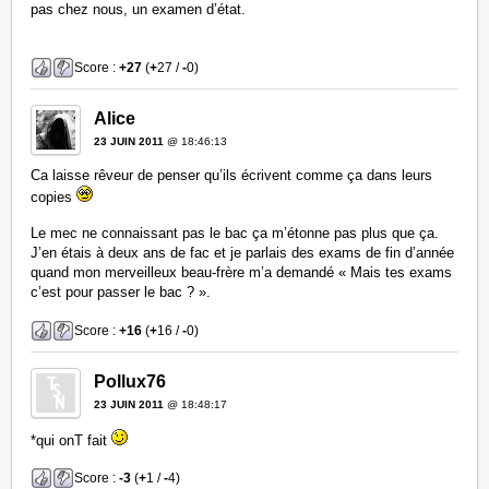
pas chez nous, un examen d’état.
Score :
+27
(
+
27 /
-
0)
Alice
23 JUIN 2011
@ 18:46:13
Ca laisse rêveur de penser qu’ils écrivent comme ça dans leurs
copies
Le mec ne connaissant pas le bac ça m’étonne pas plus que ça.
J’en étais à deux ans de fac et je parlais des exams de fin d’année
quand mon merveilleux beau-frère m’a demandé « Mais tes exams
c’est pour passer le bac ? ».
Score :
+16
(
+
16 /
-
0)
Pollux76
23 JUIN 2011
@ 18:48:17
*qui onT fait
Score :
-3
(
+
1 /
-
4)