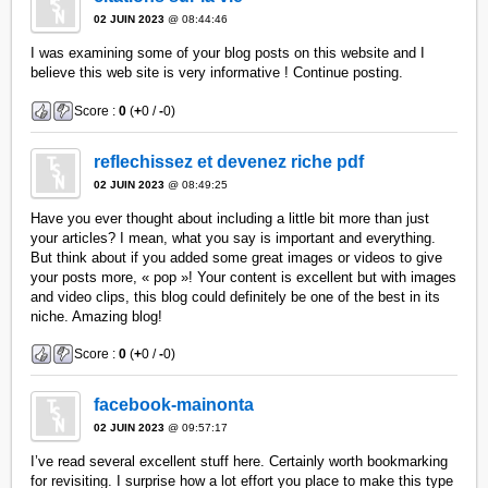
02 JUIN 2023
@ 08:44:46
I was examining some of your blog posts on this website and I
believe this web site is very informative ! Continue posting.
Score :
0
(
+
0 /
-
0)
reflechissez et devenez riche pdf
02 JUIN 2023
@ 08:49:25
Have you ever thought about including a little bit more than just
your articles? I mean, what you say is important and everything.
But think about if you added some great images or videos to give
your posts more, « pop »! Your content is excellent but with images
and video clips, this blog could definitely be one of the best in its
niche. Amazing blog!
Score :
0
(
+
0 /
-
0)
facebook-mainonta
02 JUIN 2023
@ 09:57:17
I’ve read several excellent stuff here. Certainly worth bookmarking
for revisiting. I surprise how a lot effort you place to make this type