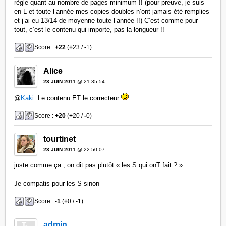
règle quant au nombre de pages minimum !! (pour preuve, je suis
en L et toute l’année mes copies doubles n’ont jamais été remplies
et j’ai eu 13/14 de moyenne toute l’année !!) C’est comme pour
tout, c’est le contenu qui importe, pas la longueur !!
Score :
+22
(
+
23 /
-
1)
Alice
23 JUIN 2011
@ 21:35:54
@
Kaki
: Le contenu ET le correcteur
Score :
+20
(
+
20 /
-
0)
tourtinet
23 JUIN 2011
@ 22:50:07
juste comme ça , on dit pas plutôt « les S qui onT fait ? ».
Je compatis pour les S sinon
Score :
-1
(
+
0 /
-
1)
admin