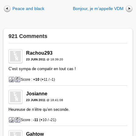
Peace and black
Bonjour, je m’appelle VDM
921 Comments
Rachou293
23 JUIN 2011
@ 18:39:20
C’est sympa de compatir en tout cas !
Score :
+10
(
+
11 /
-
1)
Josianne
23 JUIN 2011
@ 18:41:08
Heureuse de n’être qu’en seconde.
Score :
-11
(
+
10 /
-
21)
Gahtow