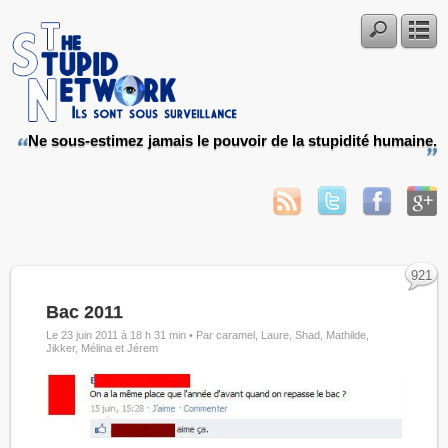
Ne sous-estimez jamais le pouvoir de la stupidité humaine.
921
Bac 2011
Le 23 juin 2011 à 18 h 31 min •
Par caramel, Laure, Shad, Mathilde,
Jikker, Mélina et Jérem