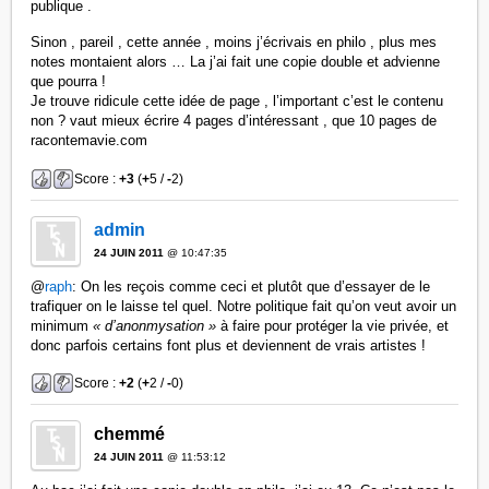
publique .
Sinon , pareil , cette année , moins j’écrivais en philo , plus mes
notes montaient alors … La j’ai fait une copie double et advienne
que pourra !
Je trouve ridicule cette idée de page , l’important c’est le contenu
non ? vaut mieux écrire 4 pages d’intéressant , que 10 pages de
racontemavie.com
Score :
+3
(
+
5 /
-
2)
admin
24 JUIN 2011
@ 10:47:35
@
raph
: On les reçois comme ceci et plutôt que d’essayer de le
trafiquer on le laisse tel quel. Notre politique fait qu’on veut avoir un
minimum
« d’anonmysation »
à faire pour protéger la vie privée, et
donc parfois certains font plus et deviennent de vrais artistes !
Score :
+2
(
+
2 /
-
0)
chemmé
24 JUIN 2011
@ 11:53:12