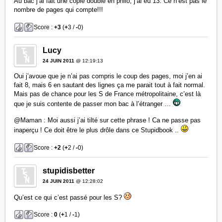
Au bac j’ai fait une copie double en philo, j’ai eu 13. Ce n’est pas le
nombre de pages qui compte!!!
Score :
+3
(
+
3 /
-
0)
Lucy
24 JUIN 2011
@ 12:19:13
Oui j’avoue que je n’ai pas compris le coup des pages, moi j’en ai
fait 8, mais 6 en sautant des lignes ça me parait tout à fait normal.
Mais pas de chance pour les S de France métropolitaine, c’est là
que je suis contente de passer mon bac à l’étranger …
@Maman : Moi aussi j’ai tilté sur cette phrase ! Ca ne passe pas
inaperçu ! Ce doit être le plus drôle dans ce Stupidbook ..
Score :
+2
(
+
2 /
-
0)
stupidisbetter
24 JUIN 2011
@ 12:28:02
Qu’est ce qui c’est passé pour les S?
Score :
0
(
+
1 /
-
1)