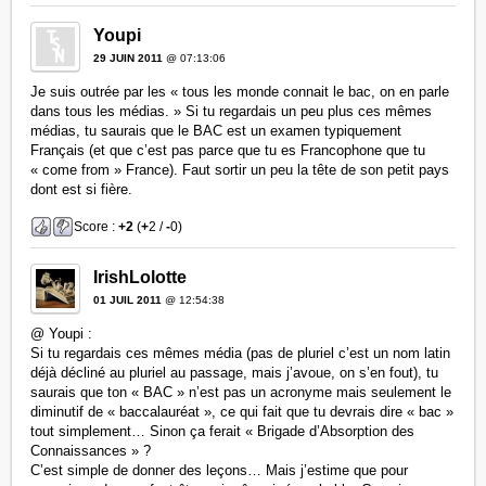
Youpi
29 JUIN 2011
@ 07:13:06
Je suis outrée par les « tous les monde connait le bac, on en parle
dans tous les médias. » Si tu regardais un peu plus ces mêmes
médias, tu saurais que le BAC est un examen typiquement
Français (et que c’est pas parce que tu es Francophone que tu
« come from » France). Faut sortir un peu la tête de son petit pays
dont est si fière.
Score :
+2
(
+
2 /
-
0)
IrishLolotte
01 JUIL 2011
@ 12:54:38
@ Youpi :
Si tu regardais ces mêmes média (pas de pluriel c’est un nom latin
déjà décliné au pluriel au passage, mais j’avoue, on s’en fout), tu
saurais que ton « BAC » n’est pas un acronyme mais seulement le
diminutif de « baccalauréat », ce qui fait que tu devrais dire « bac »
tout simplement… Sinon ça ferait « Brigade d’Absorption des
Connaissances » ?
C’est simple de donner des leçons… Mais j’estime que pour