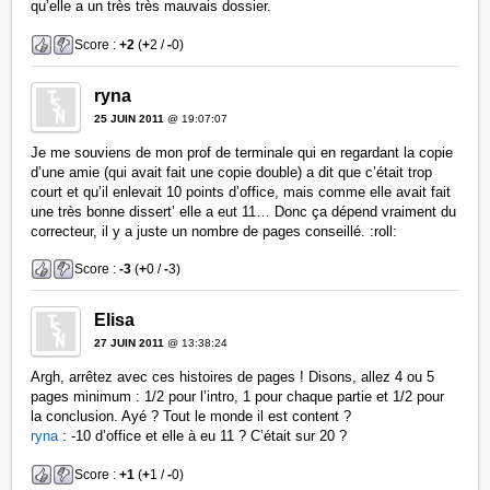
qu’elle a un très très mauvais dossier.
Score :
+2
(
+
2 /
-
0)
ryna
25 JUIN 2011
@ 19:07:07
Je me souviens de mon prof de terminale qui en regardant la copie
d’une amie (qui avait fait une copie double) a dit que c’était trop
court et qu’il enlevait 10 points d’office, mais comme elle avait fait
une très bonne dissert’ elle a eut 11… Donc ça dépend vraiment du
correcteur, il y a juste un nombre de pages conseillé. :roll:
Score :
-3
(
+
0 /
-
3)
Elisa
27 JUIN 2011
@ 13:38:24
Argh, arrêtez avec ces histoires de pages ! Disons, allez 4 ou 5
pages minimum : 1/2 pour l’intro, 1 pour chaque partie et 1/2 pour
la conclusion. Ayé ? Tout le monde il est content ?
ryna
: -10 d’office et elle à eu 11 ? C’était sur 20 ?
Score :
+1
(
+
1 /
-
0)