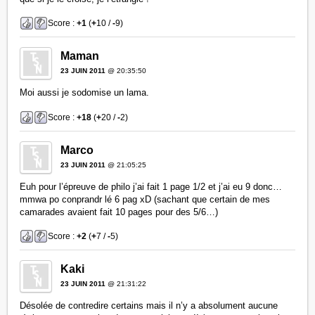
Score :
+1
(
+
10 /
-
9)
Maman
23 JUIN 2011
@ 20:35:50
Moi aussi je sodomise un lama.
Score :
+18
(
+
20 /
-
2)
Marco
23 JUIN 2011
@ 21:05:25
Euh pour l’épreuve de philo j’ai fait 1 page 1/2 et j’ai eu 9 donc…
mmwa po conprandr lé 6 pag xD (sachant que certain de mes
camarades avaient fait 10 pages pour des 5/6…)
Score :
+2
(
+
7 /
-
5)
Kaki
23 JUIN 2011
@ 21:31:22
Désolée de contredire certains mais il n’y a absolument aucune