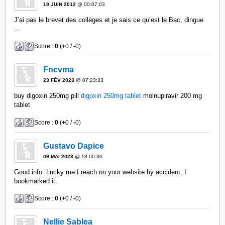
19 JUIN 2012
@ 00:07:03
J’ai pas le brevet des collèges et je sais ce qu’est le Bac, dingue
…
Score :
0
(
+
0 /
-
0)
Fncvma
23 FÉV 2023
@ 07:23:33
buy digoxin 250mg pill
digoxin 250mg tablet
molnupiravir 200 mg
tablet
Score :
0
(
+
0 /
-
0)
Gustavo Dapice
09 MAI 2023
@ 18:00:36
Good info. Lucky me I reach on your website by accident, I
bookmarked it.
Score :
0
(
+
0 /
-
0)
Nellie Sablea