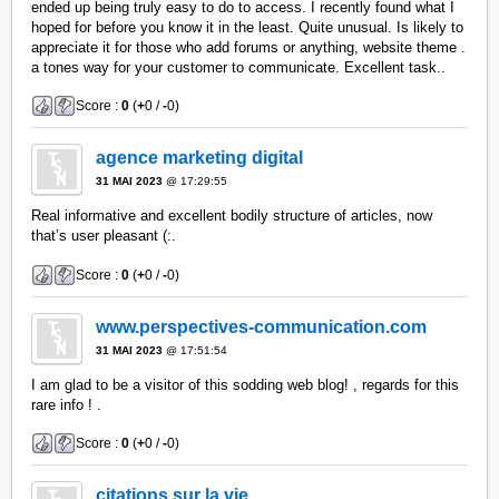
ended up being truly easy to do to access. I recently found what I
hoped for before you know it in the least. Quite unusual. Is likely to
appreciate it for those who add forums or anything, website theme .
a tones way for your customer to communicate. Excellent task..
Score :
0
(
+
0 /
-
0)
agence marketing digital
31 MAI 2023
@ 17:29:55
Real informative and excellent bodily structure of articles, now
that’s user pleasant (:.
Score :
0
(
+
0 /
-
0)
www.perspectives-communication.com
31 MAI 2023
@ 17:51:54
I am glad to be a visitor of this sodding web blog! , regards for this
rare info ! .
Score :
0
(
+
0 /
-
0)
citations sur la vie