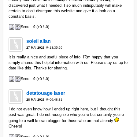
discovered just what I needed. I so much indisputably will make
certain to don’t disregard this website and give it a look on a
constant basis.
Score :
0
(
+
0 /
-
0)
soleil allan
27 MAI 2023
@ 13:35:29
It is really a nice and useful piece of info. I?¦m happy that you
simply shared this helpful information with us. Please stay us up to
date like this. Thanks for sharing.
Score :
0
(
+
0 /
-
0)
detatouage laser
28 MAI 2023
@ 09:48:31
I do not even know how I ended up right here, but I thought this
post was great. I do not recognize who you’re but certainly you’re
going to a well-known blogger for those who are not already
Cheers!
Score :
0
(
+
0 /
-
0)