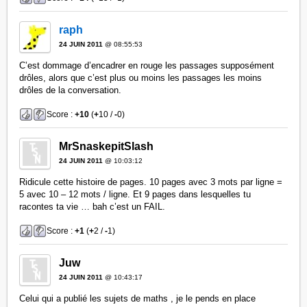
raph
24 JUIN 2011
@ 08:55:53
C’est dommage d’encadrer en rouge les passages supposément
drôles, alors que c’est plus ou moins les passages les moins
drôles de la conversation.
Score :
+10
(
+
10 /
-
0)
MrSnaskepitSlash
24 JUIN 2011
@ 10:03:12
Ridicule cette histoire de pages. 10 pages avec 3 mots par ligne =
5 avec 10 – 12 mots / ligne. Et 9 pages dans lesquelles tu
racontes ta vie … bah c’est un FAIL.
Score :
+1
(
+
2 /
-
1)
Juw
24 JUIN 2011
@ 10:43:17
Celui qui a publié les sujets de maths , je le pends en place