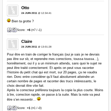
Otto
24 JUIN 2011
@ 12:34:41
Bien ta grotte ?
Score :
+6
(
+
7 /
-
1)
Claire
24 JUIN 2011
@ 13:01:28
Pour être en train de corriger le français (oui je sais je ne devrais
pas être sur sb, et reprendre mes corrections, toussa toussa…),
honnêtement, oui il y a un minimum attendu, sans quoi le sujet ne
peut être traité correctement. Et après on peut vous raconter
l’histoire du petit chat qui est mort, sur 20 pages, ça ne vaudra
rien. Donc entre considérer qu’il faut absolument atteindre un
certain nombre de pages et raconter des trucs intéressants, le
choix devrait être vite fait.
Après le correcteur préfèrera toujours la copie la plus courte. Moins
à lire, correction rapide, on passe à la suite. Mais la note va peut
être s’en ressentir…
Score :
+1
(
+
1 /
-
0)