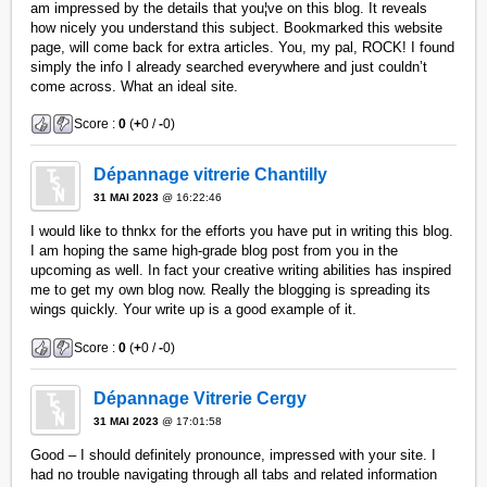
am impressed by the details that you¦ve on this blog. It reveals
how nicely you understand this subject. Bookmarked this website
page, will come back for extra articles. You, my pal, ROCK! I found
simply the info I already searched everywhere and just couldn’t
come across. What an ideal site.
Score :
0
(
+
0 /
-
0)
Dépannage vitrerie Chantilly
31 MAI 2023
@ 16:22:46
I would like to thnkx for the efforts you have put in writing this blog.
I am hoping the same high-grade blog post from you in the
upcoming as well. In fact your creative writing abilities has inspired
me to get my own blog now. Really the blogging is spreading its
wings quickly. Your write up is a good example of it.
Score :
0
(
+
0 /
-
0)
Dépannage Vitrerie Cergy
31 MAI 2023
@ 17:01:58
Good – I should definitely pronounce, impressed with your site. I
had no trouble navigating through all tabs and related information