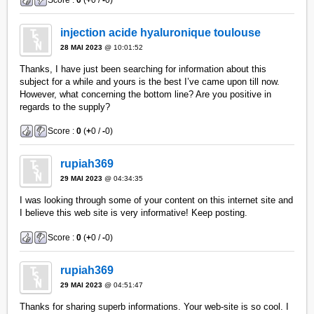
injection acide hyaluronique toulouse
28 MAI 2023
@ 10:01:52
Thanks, I have just been searching for information about this
subject for a while and yours is the best I’ve came upon till now.
However, what concerning the bottom line? Are you positive in
regards to the supply?
Score :
0
(
+
0 /
-
0)
rupiah369
29 MAI 2023
@ 04:34:35
I was looking through some of your content on this internet site and
I believe this web site is very informative! Keep posting.
Score :
0
(
+
0 /
-
0)
rupiah369
29 MAI 2023
@ 04:51:47
Thanks for sharing superb informations. Your web-site is so cool. I