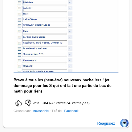
Bravo à tous les (peut-être) nouveaux bacheliers ! (et
dommage pour les S qui ont fait une partie du bac de
math pour rien)
Vote :
+84
(
88
J'aime /
4
J'aime pas
)
Classé dans
Inclassable
• Tiré de :
Facebook
Réagissez !