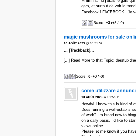
Mmmhh… si j’étais le gars qui g
gars, et surtout de voir la tr
Facebook ! FACEBOOK ! Je v
Score :
+3
(
+
3 /
-
0)
magic mushrooms for sale onli
10 AOÛT 2023
@ 05:51:57
… [Trackback]…
[...] Read More to that Topic: thestupidn
…
Score :
0
(
+
0 /
-
0)
come utilizzare annunc
13 AOÛT 2023
@ 01:55:11
Howdy! I know this is kind of o
Does running a well-established
of work? I’m brand new to blog
on a daily basis. I’d like to st
views online.
Please let me know if you have