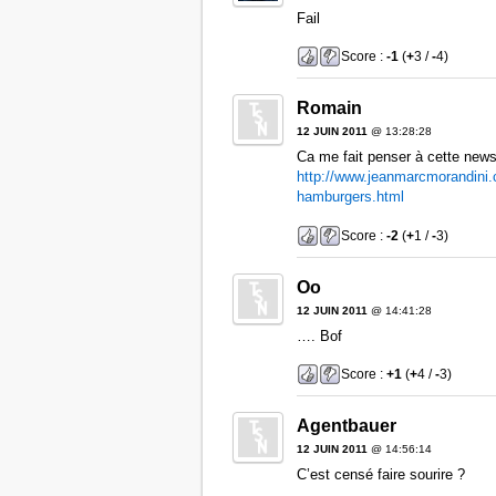
Fail
Score :
-1
(
+
3 /
-
4)
Romain
12 JUIN 2011
@ 13:28:28
Ca me fait penser à cette news
http://www.jeanmarcmorandini.
hamburgers.html
Score :
-2
(
+
1 /
-
3)
Oo
12 JUIN 2011
@ 14:41:28
…. Bof
Score :
+1
(
+
4 /
-
3)
Agentbauer
12 JUIN 2011
@ 14:56:14
C’est censé faire sourire ?