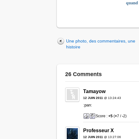
quand
Une photo, des commentaires, une
histoire
26 Comments
Tamayow
12 JUIN 2011
@ 13:24:43
:pan:
Score :
+5
(
+
7 /
-
2)
Professeur X
12 JUIN 2011
@ 13:27:06