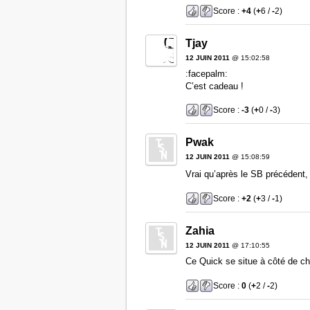
Score :
+4
(
+
6 /
-
2)
Tjay
12 JUIN 2011
@ 15:02:58
:facepalm:
C’est cadeau !
Score :
-3
(
+
0 /
-
3)
Pwak
12 JUIN 2011
@ 15:08:59
Vrai qu’après le SB précédent, 
Score :
+2
(
+
3 /
-
1)
Zahia
12 JUIN 2011
@ 17:10:55
Ce Quick se situe à côté de c
Score :
0
(
+
2 /
-
2)