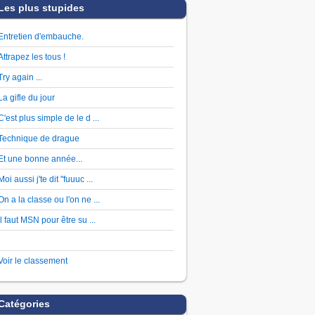
Les plus stupides
Entretien d'embauche.
Attrapez les tous !
Try again ...
La gifle du jour
C'est plus simple de le d ...
Technique de drague
Et une bonne année...
Moi aussi j'te dit "fuuuc ...
On a la classe ou l'on ne ...
Il faut MSN pour être su ...
Voir le classement
Catégories