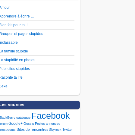
Amour
Apprendre à écrire …
Bien fait pour toi !
Groupes et pages stupides
Inclassable
La famille stupide
La stupidité en photos
Publicités stupides
Raconte ta life
Sexe
Les sources
Facebook
BlackBerry
catalogue
Google+
forum
Gossip
Petites annonces
Sites de rencontres
Twitter
prospectus
Skyrock