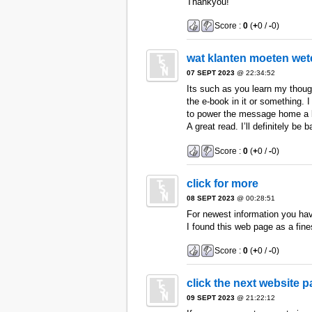
Thankyou!
Score :
0
(
+
0 /
-
0)
wat klanten moeten wet
07 SEPT 2023
@ 22:34:52
Its such as you learn my thoug
the e-book in it or something. I
to power the message home a bit
A great read. I’ll definitely be b
Score :
0
(
+
0 /
-
0)
click for more
08 SEPT 2023
@ 00:28:51
For newest information you hav
I found this web page as a fine
Score :
0
(
+
0 /
-
0)
click the next website 
09 SEPT 2023
@ 21:22:12