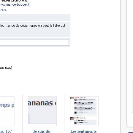
ime pas
)
is, 157
Je suis du
Les sentiments