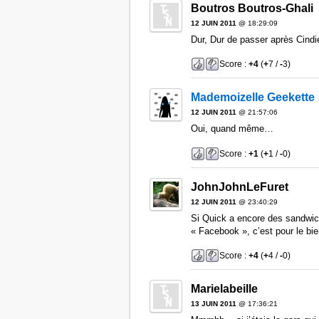
Boutros Boutros-Ghali
12 JUIN 2011
@ 18:29:09
Dur, Dur de passer après Cindi
Score :
+4
(
+
7 /
-
3)
Mademoizelle Geekette
12 JUIN 2011
@ 21:57:06
Oui, quand même…
Score :
+1
(
+
1 /
-
0)
JohnJohnLeFuret
12 JUIN 2011
@ 23:40:29
Si Quick a encore des sandwich 
« Facebook », c’est pour le bi
Score :
+4
(
+
4 /
-
0)
Marielabeille
13 JUIN 2011
@ 17:36:21