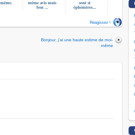
 même.
même avis mais
sont si
bon ...
éphémères...
Réagissez !
Bonjour, j’ai une haute estime de moi-
même