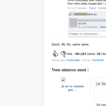
Quick, Mc Do, same same.
Vote :
+94
(
113
J'aime /
19
J'a
Classé dans
Inclassable
• Tiré de :
Facebook
Vous aimerez aussi :
Je ne te connais
pas ...
Ah oua