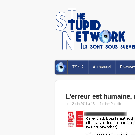
TSN ?
Au hasard
Envoyez 
L’erreur est humaine,
Le 12 juin 2011 à 13 h 11 min •
Par bibi