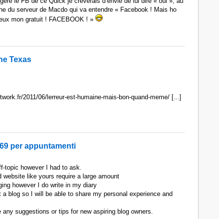
ère le FB de ce Quick je crèverais d’envie de lui dire « oui », au
onche du serveur de Macdo qui va entendre « Facebook ! Mais ho
eux mon gratuit ! FACEBOOK ! »
ne Texas
etwork.fr/2011/06/lerreur-est-humaine-mais-bon-quand-meme/ [...]
i69 per appuntamenti
ff-topic however I had to ask.
 website like yours require a large amount
ging however I do write in my diary
art a blog so I will be able to share my personal experience and
 any suggestions or tips for new aspiring blog owners.