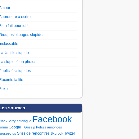
Amour
Apprendre à écrire …
Bien fait pour toi !
Groupes et pages stupides
Inclassable
La famille stupide
La stupidité en photos
Publicités stupides
Raconte ta life
Sexe
Les sources
Facebook
BlackBerry
catalogue
Google+
forum
Gossip
Petites annonces
Sites de rencontres
Twitter
prospectus
Skyrock