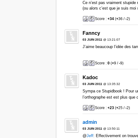
Ce n’est pas vraiment stupide m
(ou alors c’est que je suis mo
Score :
+34
(
+
36 /
-
2)
Fanncy
03 JUIN 2011
@ 13:21:07
J’aime beaucoup l’idée des t
Score :
0
(
+
9 /
-
9)
Kadoc
03 JUIN 2011
@ 13:35:32
Sympa ce Stupidbook ! Pour un
l’orthographe est est plus que
Score :
+23
(
+
25 /
-
2)
admin
03 JUIN 2011
@ 13:50:11
@
Jeff
: Effectivement on trouve