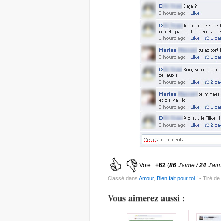
Vote :
+62
(
86
J'aime /
24
J'ai
Classé dans
Amour
,
Bien fait pour toi !
• Tiré de
Vous aimerez aussi :