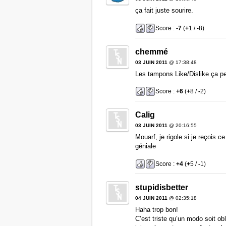
ça fait juste sourire.
Score :
-7
(
+
1 /
-
8)
chemmé
03 JUIN 2011
@ 17:38:48
Les tampons Like/Dislike ça pe
Score :
+6
(
+
8 /
-
2)
Calig
03 JUIN 2011
@ 20:16:55
Mouarf, je rigole si je reçois 
géniale
Score :
+4
(
+
5 /
-
1)
stupidisbetter
04 JUIN 2011
@ 02:35:18
Haha trop bon!
C’est triste qu’un modo soit obl