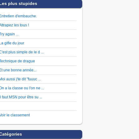
Les plus stupides
Entretien d'embauche.
Attrapez les tous !
Try again ...
La gifle du jour
C'est plus simple de le d ...
Technique de drague
Et une bonne année...
Moi aussi j'te dit "fuuuc ...
On a la classe ou l'on ne ...
Il faut MSN pour être su ...
Voir le classement
Catégories