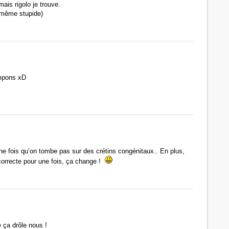
ais rigolo je trouve.
i même stupide)
ampons xD
e fois qu’on tombe pas sur des crétins congénitaux.. En plus,
 correcte pour une fois, ça change !
 ça drôle nous !