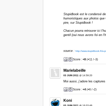
Stupidbook est le condensé de 
humoristiques aux photos que vo
pire, sur Stupidbook !
Chacun pourra retrouver ici l’h
gentil (oui nous avons foi en l’
source :
http://www.stupidbook.fr/a-
Score :
+8
(
+
11 /
-
3)
Marielabeille
03 JUIN 2011
@ 14:59:20
Moi aussi, j’adore les capture
Score :
+4
(
+
6 /
-
2)
Koni
03 JUIN 2011
@ 16:03:49