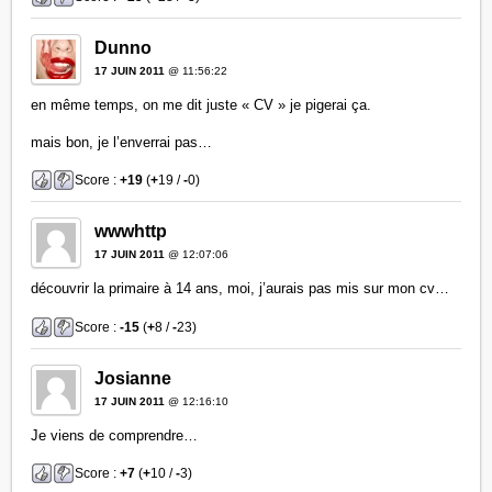
Dunno
17 JUIN 2011
@ 11:56:22
en même temps, on me dit juste « CV » je pigerai ça.
mais bon, je l’enverrai pas…
Score :
+19
(
+
19 /
-
0)
wwwhttp
17 JUIN 2011
@ 12:07:06
découvrir la primaire à 14 ans, moi, j’aurais pas mis sur mon cv…
Score :
-15
(
+
8 /
-
23)
Josianne
17 JUIN 2011
@ 12:16:10
Je viens de comprendre…
Score :
+7
(
+
10 /
-
3)