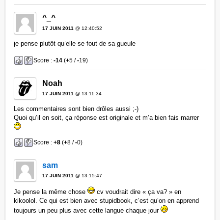
^_^
17 JUIN 2011
@ 12:40:52
je pense plutôt qu’elle se fout de sa gueule
Score :
-14
(
+
5 /
-
19)
Noah
17 JUIN 2011
@ 13:11:34
Les commentaires sont bien drôles aussi ;-)
Quoi qu’il en soit, ça réponse est originale et m’a bien fais marrer
Score :
+8
(
+
8 /
-
0)
sam
17 JUIN 2011
@ 13:15:47
Je pense la même chose
cv voudrait dire « ça va? » en
kikoolol. Ce qui est bien avec stupidbook, c’est qu’on en apprend
toujours un peu plus avec cette langue chaque jour