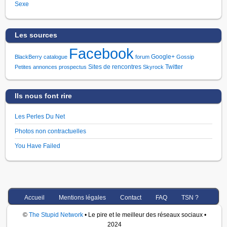
Sexe
Les sources
Facebook
Google+
BlackBerry
catalogue
forum
Gossip
Sites de rencontres
Twitter
Petites annonces
prospectus
Skyrock
Ils nous font rire
Les Perles Du Net
Photos non contractuelles
You Have Failed
Accueil
Mentions légales
Contact
FAQ
TSN ?
©
The Stupid Network
• Le pire et le meilleur des réseaux sociaux •
2024