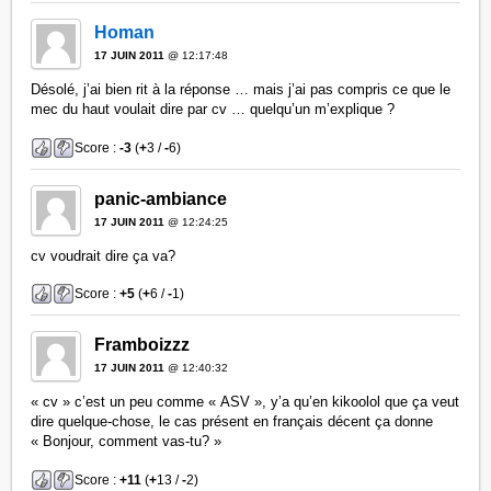
Homan
17 JUIN 2011
@ 12:17:48
Désolé, j’ai bien rit à la réponse … mais j’ai pas compris ce que le
mec du haut voulait dire par cv … quelqu’un m’explique ?
Score :
-3
(
+
3 /
-
6)
panic-ambiance
17 JUIN 2011
@ 12:24:25
cv voudrait dire ça va?
Score :
+5
(
+
6 /
-
1)
Framboizzz
17 JUIN 2011
@ 12:40:32
« cv » c’est un peu comme « ASV », y’a qu’en kikoolol que ça veut
dire quelque-chose, le cas présent en français décent ça donne
« Bonjour, comment vas-tu? »
Score :
+11
(
+
13 /
-
2)