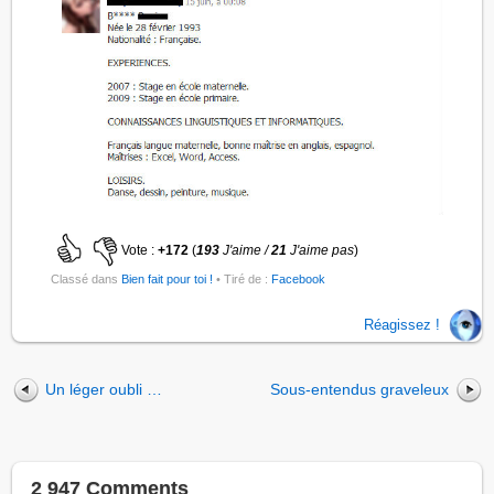
Vote :
+172
(
193
J'aime /
21
J'aime pas
)
Classé dans
Bien fait pour toi !
• Tiré de :
Facebook
Réagissez !
Un léger oubli …
Sous-entendus graveleux
2 947 Comments