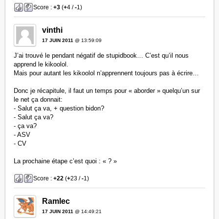
Score :
+3
(
+
4 /
-
1)
vinthi
17 JUIN 2011
@ 13:59:09
J’ai trouvé le pendant négatif de stupidbook… C’est qu’il nous
apprend le kikoolol.
Mais pour autant les kikoolol n’apprennent toujours pas à écrire…
Donc je récapitule, il faut un temps pour « aborder » quelqu’un sur
le net ça donnait:
- Salut ça va, + question bidon?
- Salut ça va?
- ça va?
- ASV
- CV
La prochaine étape c’est quoi : « ? »
Score :
+22
(
+
23 /
-
1)
Ramlec
17 JUIN 2011
@ 14:49:21