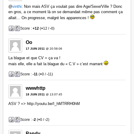
@
vinthi
: Non mais ASV ça voulait pas dire Age/Sexe/Ville ? Donc
en gros, a ce moment là on se demandait même pas comment ça
allait… On progresse, malgré les apparences !
Score :
+12
(
+
12 /
-
0)
Oo
17 JUIN 2011
@ 20:58:06
La blague et que CV = ça va !
mais elle, elle a fait la blague du « C.V » c’est marrant
Score :
-11
(
+
0 /
-
11)
wwwhttp
18 JUIN 2011
@ 13:07:45
ASV ? => http://youtu.be/I_hMTRRH0hM
Score :
-2
(
+
0 /
-
2)
Pandy