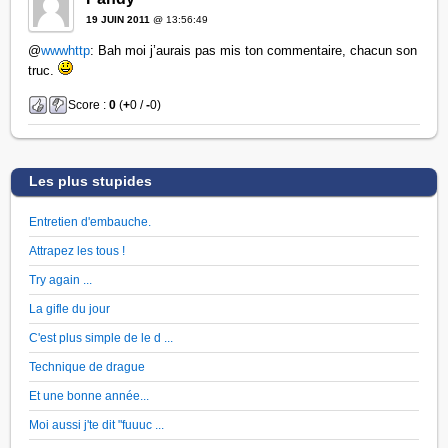
19 JUIN 2011
@ 13:56:49
@
wwwhttp
: Bah moi j’aurais pas mis ton commentaire, chacun son
truc.
Score :
0
(
+
0 /
-
0)
Les plus stupides
Entretien d'embauche.
Attrapez les tous !
Try again ...
La gifle du jour
C'est plus simple de le d ...
Technique de drague
Et une bonne année...
Moi aussi j'te dit "fuuuc ...