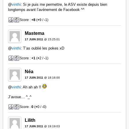
@
vinthi
: Si je puis me permettre, le ASV existe depuis bien
longtemps avant l’avènement de Facebook ^^
Score :
+8
(
+
9 /
-
1)
Mastema
17 JUIN 2011
@ 15:25:01
@
vinthi
: T’as oublié les pokes xD
Score :
+1
(
+
2 /
-
1)
Néa
17 JUIN 2011
@ 18:16:00
@
vinthi
: Ah ah ah !!
J’avoue… ^_^
Score :
0
(
+
0 /
-
0)
Lilith
17 JUIN 2011
@ 19:19:03