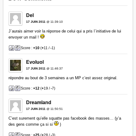
Del
17 JUIN 2011
@ 11:39:10
J`aurais aimer voir la réponse de celui qui a pris l`initiative de lui
envoyer un mail !
Score :
+10
(
+
11 /
-
1)
Evoluol
17 JUIN 2011
@ 11:46:37
répondre au bout de 3 semaines a un MP c’est assez original.
Score :
+12
(
+
19 /
-
7)
Dreamland
17 JUIN 2011
@ 11:50:51
C’est surement qu’elle squatte pas facebook des masses… (y’a
des gens comme ça si si
)
Score :
+25
(
+
28 /
-
3)