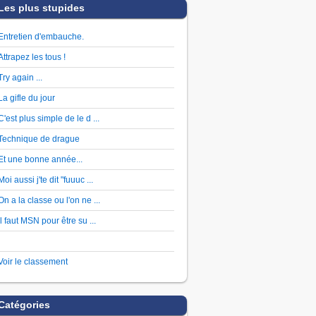
Les plus stupides
Entretien d'embauche.
Attrapez les tous !
Try again ...
La gifle du jour
C'est plus simple de le d ...
Technique de drague
Et une bonne année...
Moi aussi j'te dit "fuuuc ...
On a la classe ou l'on ne ...
Il faut MSN pour être su ...
Voir le classement
Catégories