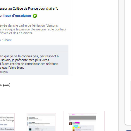
me pas
)