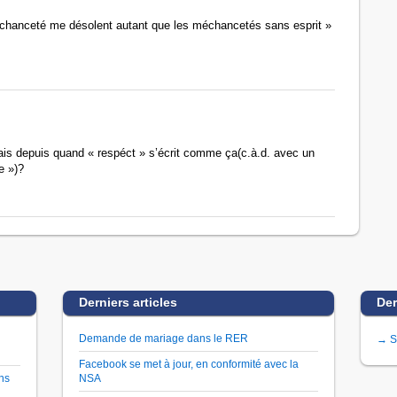
échanceté me désolent autant que les méchancetés sans esprit »
ais depuis quand « respéct » s’écrit comme ça(c.à.d. avec un
e »)?
Derniers articles
Der
Demande de mariage dans le RER
→ S
Facebook se met à jour, en conformité avec la
ns
NSA