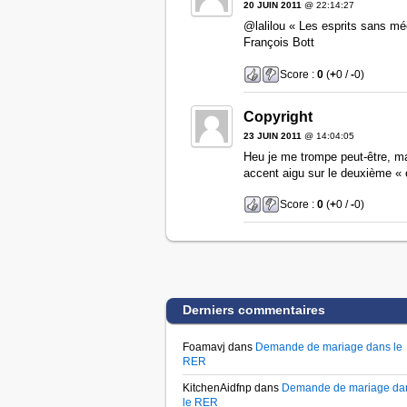
20 JUIN 2011
@ 22:14:27
@lalilou « Les esprits sans m
François Bott
Score :
0
(
+
0 /
-
0)
Copyright
23 JUIN 2011
@ 14:04:05
Heu je me trompe peut-être, m
accent aigu sur le deuxième « 
Score :
0
(
+
0 /
-
0)
Derniers commentaires
Foamavj dans
Demande de mariage dans le
RER
KitchenAidfnp dans
Demande de mariage da
le RER