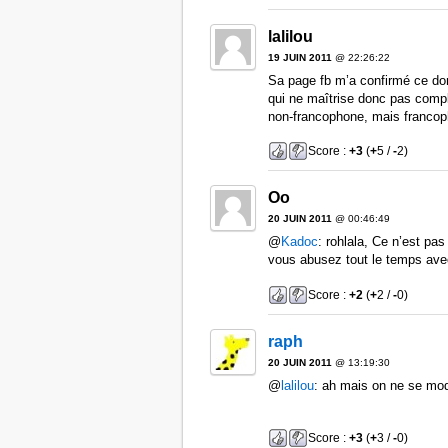
lalilou
19 JUIN 2011
@ 22:26:22
Sa page fb m’a confirmé ce dont
qui ne maîtrise donc pas comp
non-francophone, mais francoph
Score :
+3
(
+
5 /
-
2)
Oo
20 JUIN 2011
@ 00:46:49
@
Kadoc
: rohlala, Ce n’est pas
vous abusez tout le temps avec
Score :
+2
(
+
2 /
-
0)
raph
20 JUIN 2011
@ 13:19:30
@
lalilou
: ah mais on ne se mo
Score :
+3
(
+
3 /
-
0)