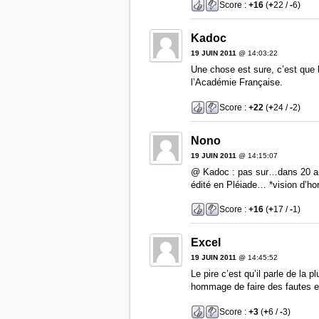
Score :
+16
(
+
22 /
-
6)
Kadoc
19 JUIN 2011
@ 14:03:22
Une chose est sure, c’est que 
l’Académie Française.
Score :
+22
(
+
24 /
-
2)
Nono
19 JUIN 2011
@ 14:15:07
@ Kadoc : pas sur…dans 20 ans
édité en Pléiade… *vision d’hor
Score :
+16
(
+
17 /
-
1)
Excel
19 JUIN 2011
@ 14:45:52
Le pire c’est qu’il parle de la 
hommage de faire des fautes en
Score :
+3
(
+
6 /
-
3)