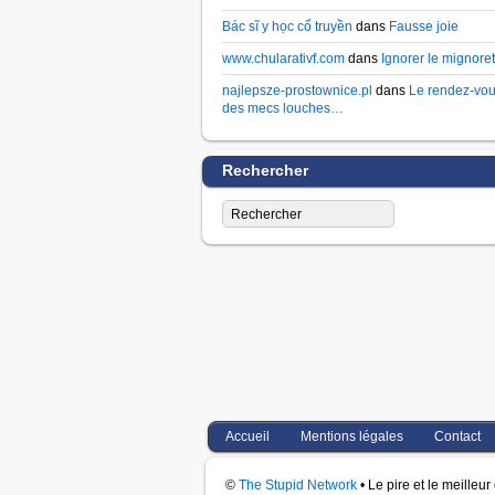
Bác sĩ y học cổ truyền
dans
Fausse joie
www.chularativf.com
dans
Ignorer le mignoret
najlepsze-prostownice.pl
dans
Le rendez-vo
des mecs louches…
Rechercher
Accueil
Mentions légales
Contact
©
The Stupid Network
• Le pire et le meilleu