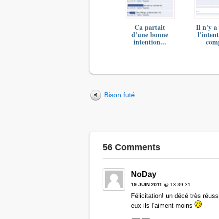
Ca partait
Il n'y a
d'une bonne
l'inten
intention...
comp
Bison futé
56 Comments
NoDay
19 JUIN 2011
@ 13:39:31
Félicitation! un décé très réus
eux ils l’aiment moins