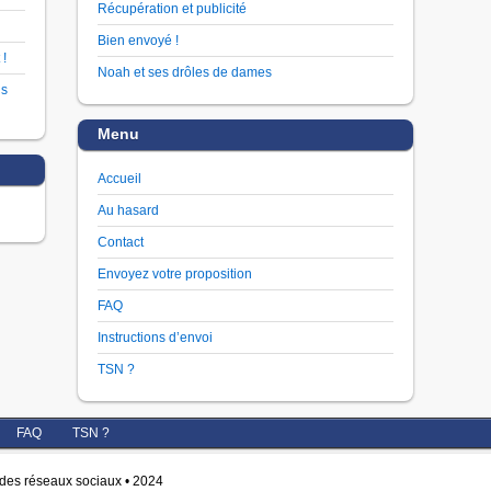
Récupération et publicité
Bien envoyé !
 !
Noah et ses drôles de dames
us
Menu
Accueil
Au hasard
Contact
Envoyez votre proposition
FAQ
Instructions d’envoi
TSN ?
FAQ
TSN ?
r des réseaux sociaux • 2024