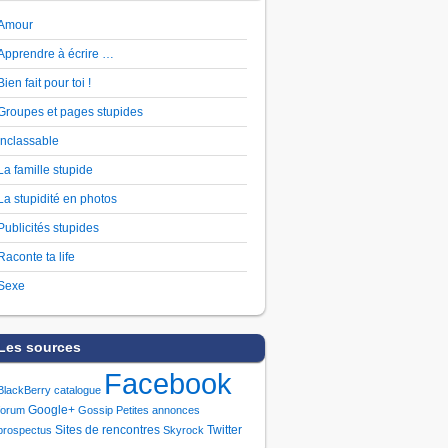
Amour
Apprendre à écrire …
Bien fait pour toi !
Groupes et pages stupides
Inclassable
La famille stupide
La stupidité en photos
Publicités stupides
Raconte ta life
Sexe
Les sources
Facebook
BlackBerry
catalogue
Google+
forum
Gossip
Petites annonces
Sites de rencontres
Twitter
prospectus
Skyrock