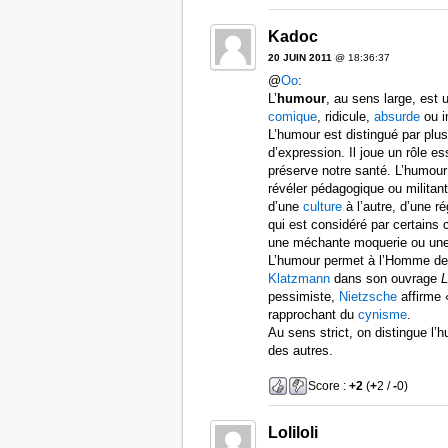
Kadoc
20 JUIN 2011
@ 18:36:37
@
Oo
:
L’
humour
, au sens large, est 
comique
, ridicule,
absurde
ou i
L’humour est distingué par plu
d’expression. Il joue un rôle ess
préserve notre santé. L’humour
révéler pédagogique ou militant
d’une
culture
à l’autre, d’une ré
qui est considéré par certains
une méchante moquerie ou une 
L’humour permet à l’Homme de p
Klatzmann
dans son ouvrage
L
pessimiste,
Nietzsche
affirme 
rapprochant du
cynisme
.
Au sens strict, on distingue l’hu
des autres.
Score :
+2
(
+
2 /
-
0)
Loliloli