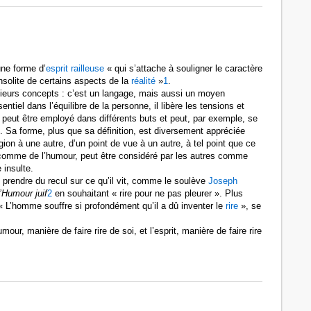
une forme d’
esprit
railleuse
« qui s’attache à souligner le caractère
nsolite de certains aspects de la
réalité
»
1
.
sieurs concepts : c’est un langage, mais aussi un moyen
entiel dans l’équilibre de la personne, il libère les tensions et
 peut être employé dans différents buts et peut, par exemple, se
. Sa forme, plus que sa définition, est diversement appréciée
gion à une autre, d’un point de vue à un autre, à tel point que ce
 comme de l’humour, peut être considéré par les autres comme
insulte.
rendre du recul sur ce qu’il vit, comme le soulève
Joseph
’Humour juif
2
en souhaitant « rire pour ne pas pleurer ». Plus
« L’homme souffre si profondément qu’il a dû inventer le
rire
», se
mour, manière de faire rire de soi, et l’esprit, manière de faire rire