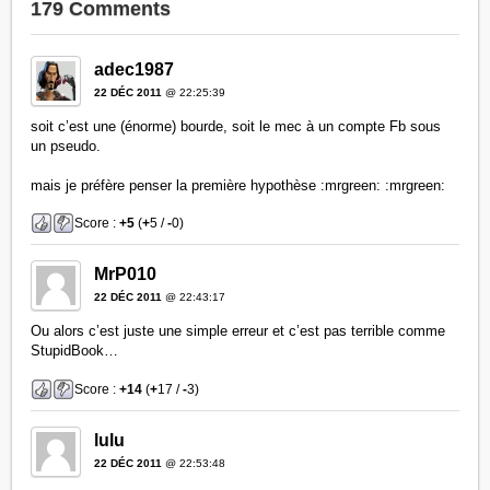
179 Comments
adec1987
22 DÉC 2011
@ 22:25:39
soit c’est une (énorme) bourde, soit le mec à un compte Fb sous
un pseudo.
mais je préfère penser la première hypothèse :mrgreen: :mrgreen:
Score :
+5
(
+
5 /
-
0)
MrP010
22 DÉC 2011
@ 22:43:17
Ou alors c’est juste une simple erreur et c’est pas terrible comme
StupidBook…
Score :
+14
(
+
17 /
-
3)
lulu
22 DÉC 2011
@ 22:53:48