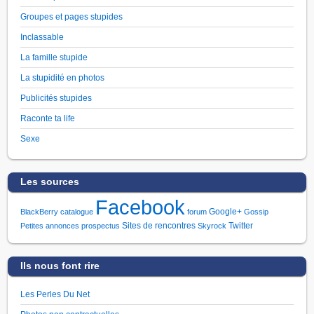
Groupes et pages stupides
Inclassable
La famille stupide
La stupidité en photos
Publicités stupides
Raconte ta life
Sexe
Les sources
Facebook
Google+
BlackBerry
catalogue
forum
Gossip
Sites de rencontres
Twitter
Petites annonces
prospectus
Skyrock
Ils nous font rire
Les Perles Du Net