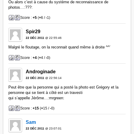
Ou alors c’est à cause du système de reconnaissance de
photos…:???:
Score :
+5
(
+
6 /
-
1)
Spir29
22 DÉC 2011
@ 22:55:46
Malgré le floutage, on la reconnait quand même à droite ^^’
Score :
+4
(
+
4 /
-
0)
Androginade
22 DÉC 2011
@ 22:56:14
Peut être que la personne qui a posté la photo est Grégory et la
personne qui se tient à côté est un travesti
qui s’appelle Jérôme…:mrgreen:
Score :
+15
(
+
15 /
-
0)
Sam
22 DÉC 2011
@ 23:07:01