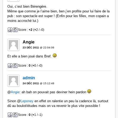
Oui, c’est bien Bérengère.
Même que comme je l’aime bien, ben j’en profite pour lui faire de la
pub : son spectacle est super ! (Enfin pour les filles, mon copain a
moins accroché lui.)
Score :
+2
(
+
2 /
-
0)
Angie
23 DÉC 2011
@ 22:04:06
Et elle a bien joué dans Bref.
Score :
0
(
+
0 /
-
0)
admin
24 DÉC 2011
@ 15:12:48
@
Angie
: ah bah on pouvait pas deviner hein pardon
Sinon @
Leponey
en effet on ralentie un peu la cadence là, surtout
dû au boulot/études mais on va revenir le plus vite possible !
Score :
0
(
+
1 /
-
1)