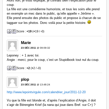
Alors non, je vous explique, je connais bien l’explication pour le
coup.
La fille est une comédienne humoriste, et tous les soirs elle prend
en exemple un mec dans le public, qu’elle appelle « Jérôme ».
Elle prend ensuite des photos du public et propose à chacun de se
tagguer sur les photos. Donc voilà pour la petite histoire.
Score :
+19
(
+
19 /
-
0)
Marie
23 DÉC 2011
@ 09:09:32
Leponey : + 1 avec toi.
Angie : merci, pour le coup, c’est un Stupidbook tout nul du coup.
Score :
+2
(
+
2 /
-
0)
plop
23 DÉC 2011
@ 13:48:24
http://www.lepointvirgule.com/calendrier_jour/2011-12-20
Vu que la fille est blonde et, d’après l’explication d’Angie, il doit
s’agir de Bérengère Krief (la nana qui joue dans Bref. sur C+) ?