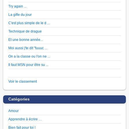
Try again ...
La gifle du jour
C'est plus simple de le d ...
Technique de drague
Et une bonne année...
Moi aussi j'te dit "fuuuc ...
On a la classe ou l'on ne ...
Il faut MSN pour être su ...
Voir le classement
Catégories
Amour
Apprendre à écrire …
Bien fait pour toi !