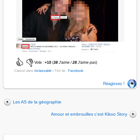
Vote :
+10
(
38
J'aime /
28
J'aime pas
)
Classé dans
Inclassable
• Tiré de :
Facebook
Réagissez !
Les AS de la géographie
Amour et embrouilles c’est Kikoo Story