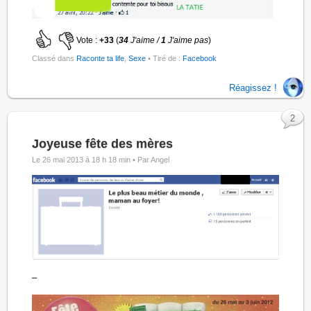
Vote :
+33
(
34
J'aime /
1
J'aime pas
)
Classé dans
Raconte ta life
,
Sexe
• Tiré de :
Facebook
Réagissez !
2
Joyeuse fête des mères
Le 26 mai 2013 à 18 h 18 min •
Par Angel
–