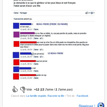
Vote :
+12
(
13
J'aime /
1
J'aime pas
)
Classé dans
La famille stupide
,
Raconte ta life
• Tiré de :
Facebook
Réagissez !