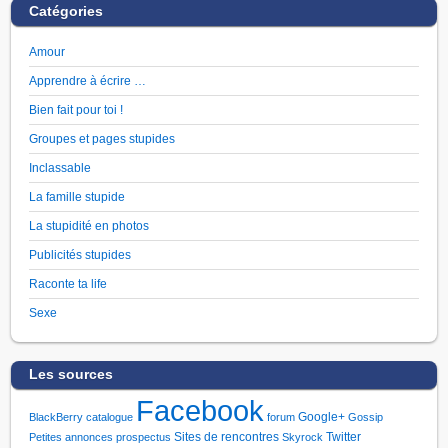
Catégories
Amour
Apprendre à écrire …
Bien fait pour toi !
Groupes et pages stupides
Inclassable
La famille stupide
La stupidité en photos
Publicités stupides
Raconte ta life
Sexe
Les sources
Facebook
Google+
BlackBerry
catalogue
forum
Gossip
Sites de rencontres
Twitter
Petites annonces
prospectus
Skyrock