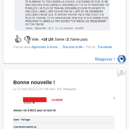
Vote :
+18
(
20
J'aime /
2
J'aime pas
)
Classé dans
Apprendre à écrire ...
,
Raconte ta life
• Tiré de :
Facebook
Réagissez !
3
Bonne nouvelle !
Le 27 mai 2013 à 14 h 46 min •
Par Shikigami