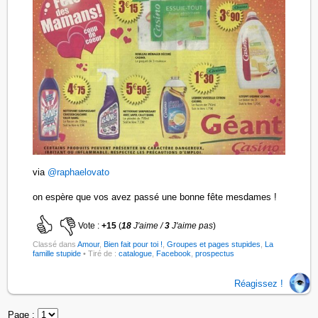
via
@raphaelovato
on espère que vos avez passé une bonne fête mesdames !
Vote :
+15
(
18
J'aime /
3
J'aime pas
)
Classé dans
Amour
,
Bien fait pour toi !
,
Groupes et pages stupides
,
La
famille stupide
• Tiré de :
catalogue
,
Facebook
,
prospectus
Réagissez !
Page :