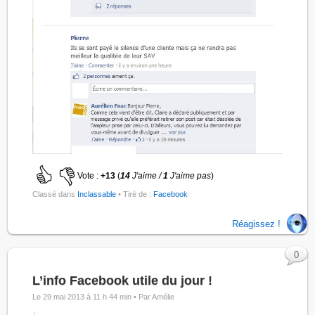
Vote :
+13
(
14
J'aime /
1
J'aime pas
)
Classé dans
Inclassable
• Tiré de :
Facebook
Réagissez !
0
L’info Facebook utile du jour !
Le 29 mai 2013 à 11 h 44 min •
Par Amélie