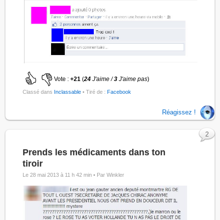
Vote :
+21
(
24
J'aime /
3
J'aime pas
)
Classé dans
Inclassable
• Tiré de :
Facebook
Réagissez !
2
Prends les médicaments dans ton
tiroir
Le 28 mai 2013 à 11 h 42 min •
Par Winkler