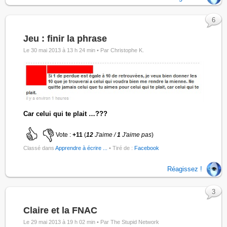
6
Jeu : finir la phrase
Le 30 mai 2013 à 13 h 24 min •
Par Christophe K.
Car celui qui te plait …???
Vote :
+11
(
12
J'aime /
1
J'aime pas
)
Classé dans
Apprendre à écrire ...
• Tiré de :
Facebook
Réagissez !
3
Claire et la FNAC
Le 29 mai 2013 à 19 h 02 min •
Par The Stupid Network