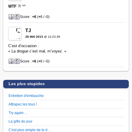
WTF
?! ^^
Score :
+6
(
+
6 /
-
0)
TJ
28 MAI 2013
@ 14:23:39
C’est d’occasion :
« La drogue c’est mal, m’voyez. »
Score :
+6
(
+
6 /
-
0)
Les plus stupides
Entretien d'embauche.
Attrapez les tous !
Try again ...
La gifle du jour
C'est plus simple de le d ...