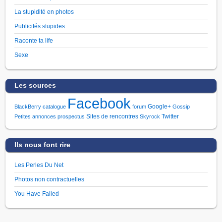
La stupidité en photos
Publicités stupides
Raconte ta life
Sexe
Les sources
Facebook
Google+
BlackBerry
catalogue
forum
Gossip
Sites de rencontres
Twitter
Petites annonces
prospectus
Skyrock
Ils nous font rire
Les Perles Du Net
Photos non contractuelles
You Have Failed