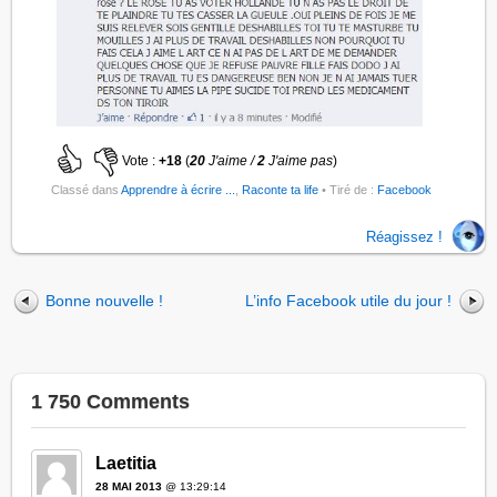
Vote :
+18
(
20
J'aime /
2
J'aime pas
)
Classé dans
Apprendre à écrire ...
,
Raconte ta life
• Tiré de :
Facebook
Réagissez !
Bonne nouvelle !
L’info Facebook utile du jour !
1 750 Comments
Laetitia
28 MAI 2013
@ 13:29:14