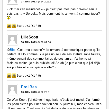
07 JUIN 2013
@ 14:20:52
« ok mai kan maintenet » « je c’est pas mes pas c Wen-Keen je
suis pas la » Bordel… Mais comment ils arrivent à communiquer?
Score :
+1
(
+
1 /
-
0)
LilieScott
08 JUIN 2013
@ 00:09:36
@
Bibi
: C’est ma cousine^^ Ils arrivent à communiquer parce qu’ils
parlent TOUS comme. Y’a pas un seul de ses statuts sans fautes,
même venant des commentaires de ses amis…j’ai honte x)
Mais au moins, je suis publiée ici! Ah ah (le pire c’est que j’ai déjà
été publiée et aussi grâce à elle^^).
Score :
+1
(
+
1 /
-
0)
Erol Bas
10 JUIN 2013
@ 02:22:31
Ce Wen-Keen, j’ai été voir hugo frais, c’était tout moisi. J’ai fermé
les peau pieres pour rien voir du son. Aujourd’hui, mon cerveau m’a
dit eau revoir. C est pas à côté de la porte que je vais le retrouver.