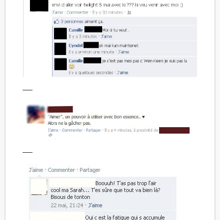
—–
—–