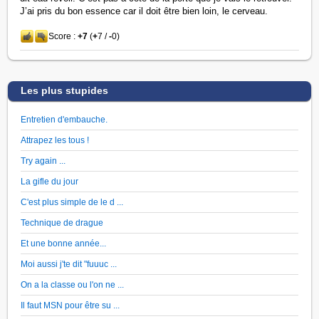
J’ai pris du bon essence car il doit être bien loin, le cerveau.
Score :
+7
(
+
7 /
-
0)
Les plus stupides
Entretien d'embauche.
Attrapez les tous !
Try again ...
La gifle du jour
C'est plus simple de le d ...
Technique de drague
Et une bonne année...
Moi aussi j'te dit "fuuuc ...
On a la classe ou l'on ne ...
Il faut MSN pour être su ...