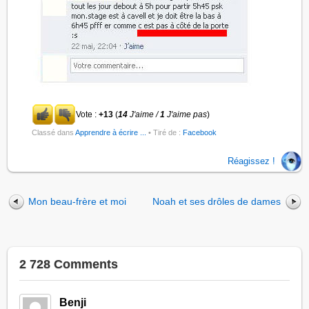
Vote :
+13
(
14
J'aime /
1
J'aime pas
)
Classé dans
Apprendre à écrire ...
• Tiré de :
Facebook
Réagissez !
Mon beau-frère et moi
Noah et ses drôles de dames
2 728 Comments
Benji