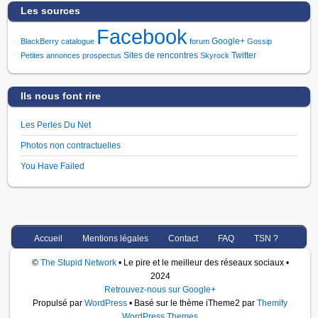
Les sources
Facebook
Google+
BlackBerry
catalogue
forum
Gossip
Sites de rencontres
Twitter
Petites annonces
prospectus
Skyrock
Ils nous font rire
Les Perles Du Net
Photos non contractuelles
You Have Failed
Accueil
Mentions légales
Contact
FAQ
TSN ?
©
The Stupid Network
• Le pire et le meilleur des réseaux sociaux •
2024
Retrouvez-nous sur Google+
Propulsé par
WordPress
• Basé sur le thème iTheme2 par
Themify
WordPress Themes