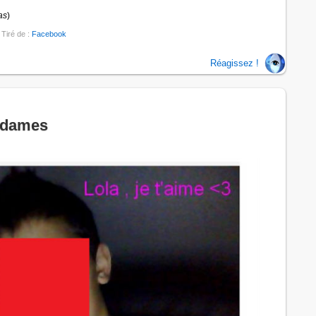
as
)
 Tiré de :
Facebook
Réagissez !
e dames