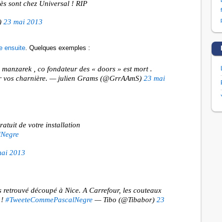
cès sont chez Universal ! RIP
)
23 mai 2013
e ensuite
. Quelques exemples :
 manzarek , co fondateur des « doors » est mort .
ur vos charnière. — julien Grams (@GrrAAmS)
23 mai
atuit de votre installation
Negre
mai 2013
 retrouvé découpé à Nice. A Carrefour, les couteaux
 !
#TweeteCommePascalNegre
— Tibo (@Tibabor)
23