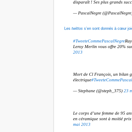
disparaît ! Ses plus grands suc
— PascalNegre (@PascalNegre
Les
twittos
s’en sont donnés à cœur joi
#TweeteCommePascalNegre
Ray
Leroy Merlin vous offre 20% s
2013
Mort de Cl François, un bilan gr
électrique
#TweeteCommePascal
— Stephane (@steph_375)
23 
Le corps d’une femme de 95 ans
en céramique sont à moitié prix
mai 2013