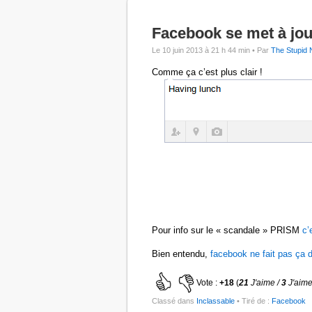
Facebook se met à jou
Le 10 juin 2013 à 21 h 44 min •
Par
The Stupid 
Comme ça c’est plus clair !
Pour info sur le « scandale » PRISM
c’
Bien entendu,
facebook ne fait pas ça d
Vote :
+18
(
21
J'aime /
3
J'aime
Classé dans
Inclassable
• Tiré de :
Facebook