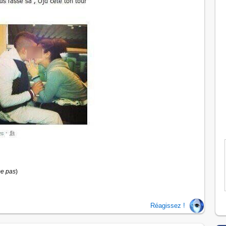
me pas
)
Réagissez !