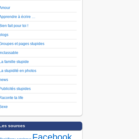
Amour
Apprendre à écrire …
Bien fait pour toi !
blogs
Groupes et pages stupides
Inclassable
La famille stupide
La stupidité en photos
news
Publicités stupides
Raconte ta life
Sexe
Les sources
Facebook
BlackBerry
catalogue