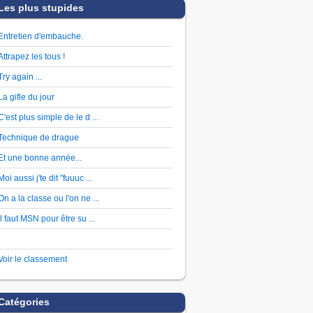
Les plus stupides
Entretien d'embauche.
Attrapez les tous !
Try again ...
La gifle du jour
C'est plus simple de le d ...
Technique de drague
Et une bonne année...
Moi aussi j'te dit "fuuuc ...
On a la classe ou l'on ne ...
Il faut MSN pour être su ...
Voir le classement
Catégories