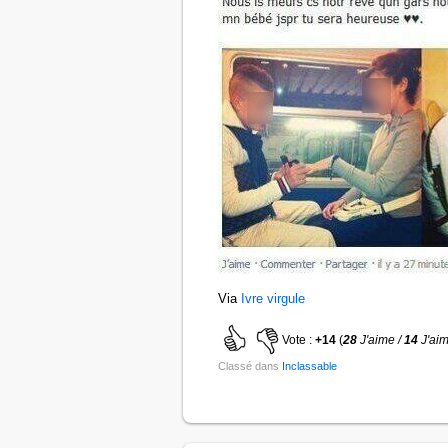
Via
Ivre virgule
Vote :
+14
(
28
J'aime /
14
J'ai
Classé dans
Inclassable