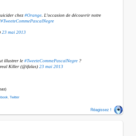
suicider chez
#Orange
. L’occasion de découvrir notre
!
#TweeteCommePascalNegre
)
23 mai 2013
 illustrer le
#TweeteCommePascalNegre
?
eal Killer (@ifalas)
23 mai 2013
pas
)
ebook
,
Twitter
Réagissez !