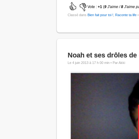
Vote :
+1
(
9
J'aime /
8
J'aime p
Classé dans
Bien fait pour toi !
,
Raconte ta life
•
Noah et ses drôles d
Le 4 juin 2013 à 17 h 00 min •
Par Akki