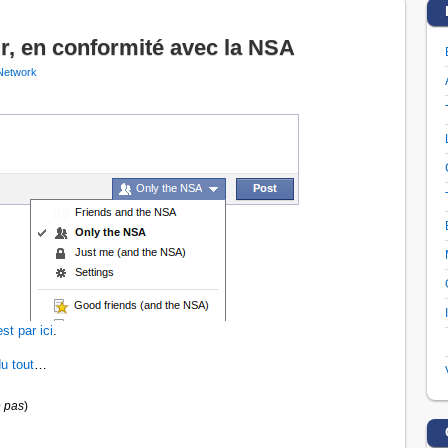
r, en conformité avec la NSA
Network
est par ici
.
u tout
…
 pas
)