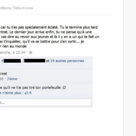
LoBunny, Taïka et Lena