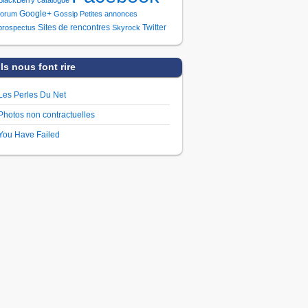
Google+
forum
Gossip
Petites annonces
Sites de rencontres
Twitter
prospectus
Skyrock
Ils nous font rire
Les Perles Du Net
Photos non contractuelles
You Have Failed