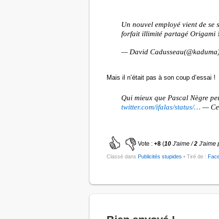
Un nouvel employé vient de se 
forfait illimité partagé Origami 
— David Cadusseau(@kaduma
Mais il n’était pas à son coup d’essai !
Qui mieux que Pascal Nègre peut
twitter.com/ifalas/status/…
— Cer
Vote :
+8
(
10
J'aime /
2
J'aime 
Classé dans
Publicités stupides
• Tiré de :
Fac